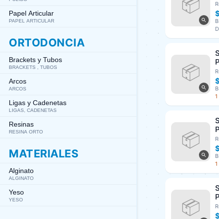
3
R
A
Papel Articular
B
PAPEL ARTICULAR
D
ORTODONCIA
S
Brackets y Tubos
P
BRACKETS , TUBOS
U
R
Arcos
B
ARCOS
1
Ligas y Cadenetas
LIGAS, CADENETAS
S
Resinas
P
RESINA ORTO
U
R
MATERIALES
B
1
Alginato
ALGINATO
S
Yeso
P
YESO
U
R