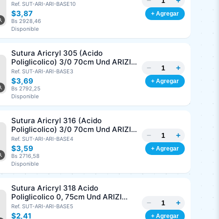
−
+
3/8 Corte Inverso 19mm Und ARIZI
Ref. SUT-ARI-ARI-BASE10
Absorbible
$3,87
+ Agregar
Bs 2928,46
Disponible
Sutura Aricryl 305 (Acido
Poliglicolico) 3/0 70cm Und ARIZI
−
+
Aguja de 1/2 Circulo Punta Conica
Ref. SUT-ARI-ARI-BASE3
17mm
$3,69
+ Agregar
Bs 2792,25
Disponible
Sutura Aricryl 316 (Acido
Poliglicolico) 3/0 70cm Und ARIZI
−
+
Aguja de 1/2 Circulo Punta Conica
Ref. SUT-ARI-ARI-BASE4
26mm
$3,59
+ Agregar
Bs 2716,58
Disponible
Sutura Aricryl 318 Acido
Poliglicolico 0, 75cm Und ARIZI
−
+
Aguja de 1/2 Punta Cónica 26mm
Ref. SUT-ARI-ARI-BASE5
$2,41
+ Agregar