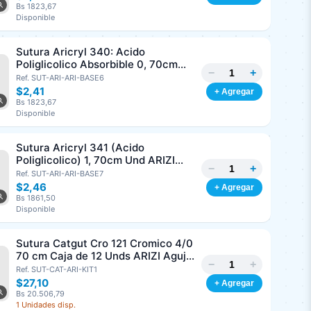
Bs 1823,67
Disponible
Sutura Aricryl 340: Acido
Poliglicolico Absorbible 0, 70cm
−
+
Und ARIZI Aguja de 1/2 Punta
Ref. SUT-ARI-ARI-BASE6
Cónica 36mm
$2,41
+ Agregar
Bs 1823,67
Disponible
Sutura Aricryl 341 (Acido
Poliglicolico) 1, 70cm Und ARIZI
−
+
Aguja de 1/2 Circulo Punta Conica
Ref. SUT-ARI-ARI-BASE7
36mm
$2,46
+ Agregar
Bs 1861,50
Disponible
Sutura Catgut Cro 121 Cromico 4/0
70 cm Caja de 12 Unds ARIZI Aguja
−
+
de 1/2 Circulo Punta Conica 26 mm
Ref. SUT-CAT-ARI-KIT1
$27,10
+ Agregar
Bs 20.506,79
1 Unidades disp.