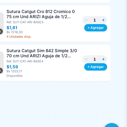
Sutura Catgut Cro 812 Cromico 0
75 cm Und ARIZI Aguja de 1/2
−
+
Circulo Punta Conica 37 mm
Ref. SUT-CAT-ARI-BASE3
$1,61
+ Agregar
Bs 1218,30
4 Unidades disp.
Sutura Catgut Sim 842 Simple 3/0
70 cm Und ARIZI Aguja de 1/2
−
+
Circulo Punta Conica 36 mm
Ref. SUT-CAT-ARI-BASE4
$1,59
+ Agregar
Bs 1203,17
Disponible
Sutura Monopropyl 8185
Polipropileno 2/0, 45 cm Und ARIZI
−
+
Aguja de 3/8 Corte Inverso 26 mm
Ref. SUT-MON-ARI-BASE4
$1,16
+ Agregar
Bs 877,78
9 Unidades disp.