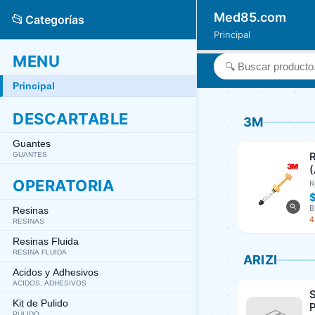
Med85.com
📂
Categorías
Principal
MENU
Principal
DESCARTABLE
3M
Guantes
GUANTES
OPERATORIA
R
B
Resinas
4
RESINAS
Resinas Fluida
RESINA FLUIDA
ARIZI
Acidos y Adhesivos
ACIDOS, ADHESIVOS
S
Kit de Pulido
P
PULIDO