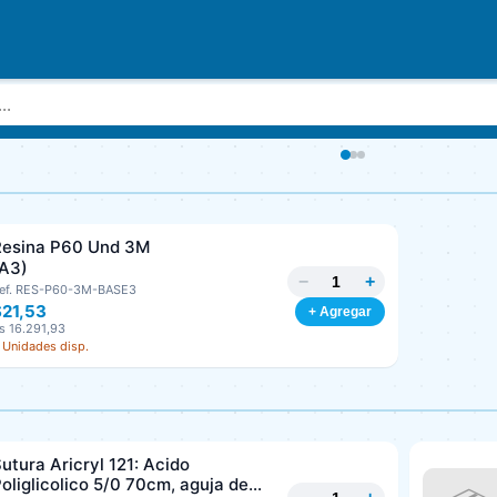
Resina P60 Und 3M
(A3)
−
+
ef. RES-P60-3M-BASE3
$21,53
+ Agregar
s 16.291,93
 Unidades disp.
utura Aricryl 121: Acido
oliglicolico 5/0 70cm, aguja de