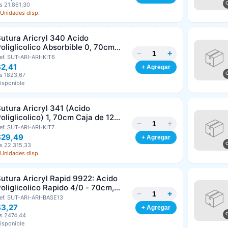
s 21.861,30
 Unidades disp.
Clave
Teléfono (opcional)
utura Aricryl 340 Acido
oliglicolico Absorbible 0, 70cm
−
+
aja de 12 Unds ARIZI Aguja de 1/2
ef. SUT-ARI-ARI-KIT6
Email (opcional)
Punta Cónica 36mm
$2,41
+ Agregar
s 1823,67
isponible
Cancelar
Generar
utura Aricryl 341 (Acido
oliglicolico) 1, 70cm Caja de 12
−
+
nds ARIZI Aguja de 1/2 Circulo
ef. SUT-ARI-ARI-KIT7
Punta Conica 36mm
$29,49
+ Agregar
s 22.315,33
 Unidades disp.
utura Aricryl Rapid 9922: Acido
oliglicolico Rapido 4/0 - 70cm,
−
+
guja de 3/8 Corte Inverso 19mm
ef. SUT-ARI-ARI-BASE13
nd ARIZI Absorbible
$3,27
+ Agregar
s 2474,44
isponible