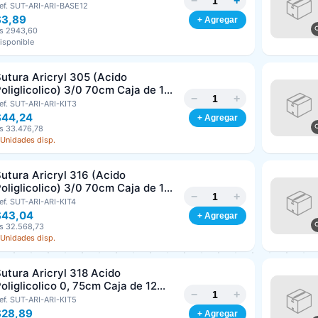
−
+
/8 Corte Inverso 19mm Und ARIZI
ef. SUT-ARI-ARI-BASE12
bsorbible
$3,89
+ Agregar
s 2943,60
isponible
utura Aricryl 305 (Acido
oliglicolico) 3/0 70cm Caja de 12
−
+
nds ARIZI Aguja de 1/2 Circulo
ef. SUT-ARI-ARI-KIT3
Punta Conica 17mm
$44,24
+ Agregar
s 33.476,78
 Unidades disp.
utura Aricryl 316 (Acido
oliglicolico) 3/0 70cm Caja de 12
−
+
nds ARIZI Aguja de 1/2 Circulo
ef. SUT-ARI-ARI-KIT4
Punta Conica 26mm
$43,04
+ Agregar
Generar cotización
s 32.568,73
Completá los datos para emitir el PDF
 Unidades disp.
Nombre o razón social
*
utura Aricryl 318 Acido
oliglicolico 0, 75cm Caja de 12
−
+
nds ARIZI Aguja de 1/2 Punta
ef. SUT-ARI-ARI-KIT5
Cédula o RIF
*
Cónica 26mm
$28,89
+ Agregar