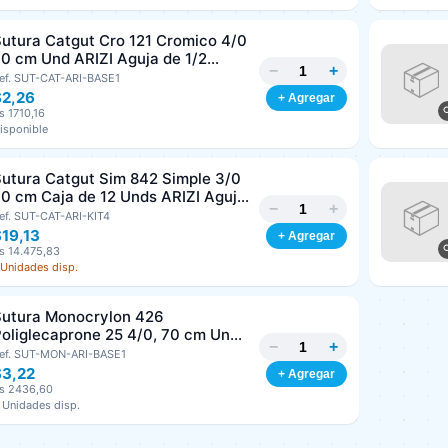
utura Catgut Cro 121 Cromico 4/0
0 cm Und ARIZI Aguja de 1/2
−
+
irculo Punta Conica 26 mm
ef. SUT-CAT-ARI-BASE1
$2,26
+ Agregar
s 1710,16
isponible
utura Catgut Sim 842 Simple 3/0
0 cm Caja de 12 Unds ARIZI Aguja
−
+
e 1/2 Circulo Punta Conica 36 mm
ef. SUT-CAT-ARI-KIT4
19,13
+ Agregar
s 14.475,83
 Unidades disp.
Sutura Monocrylon 426
oliglecaprone 25 4/0, 70 cm Und
−
+
RIZI Aguja de 3/8 Corte inverso
ef. SUT-MON-ARI-BASE1
19 mm
$3,22
+ Agregar
s 2436,60
 Unidades disp.