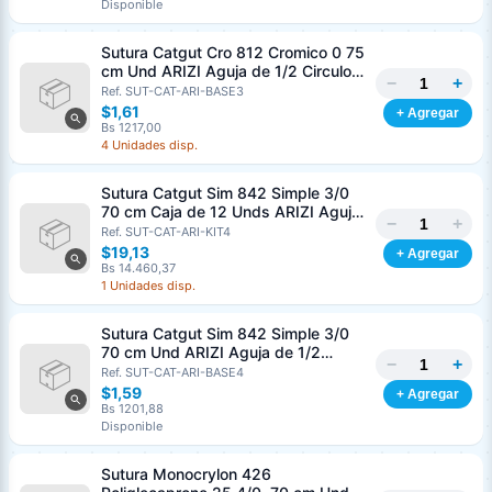
Disponible
Sutura Catgut Cro 812 Cromico 0 75
cm Und ARIZI Aguja de 1/2 Circulo
−
+
Punta Conica 37 mm
Ref. SUT-CAT-ARI-BASE3
$1,61
+ Agregar
Bs 1217,00
4 Unidades disp.
Sutura Catgut Sim 842 Simple 3/0
70 cm Caja de 12 Unds ARIZI Aguja
−
+
de 1/2 Circulo Punta Conica 36 mm
Ref. SUT-CAT-ARI-KIT4
$19,13
+ Agregar
Bs 14.460,37
1 Unidades disp.
Sutura Catgut Sim 842 Simple 3/0
70 cm Und ARIZI Aguja de 1/2
−
+
Circulo Punta Conica 36 mm
Ref. SUT-CAT-ARI-BASE4
$1,59
+ Agregar
Bs 1201,88
Disponible
Sutura Monocrylon 426