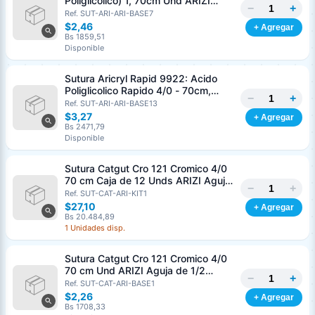
Poliglicolico) 1, 70cm Und ARIZI
−
+
Aguja de 1/2 Circulo Punta Conica
Ref. SUT-ARI-ARI-BASE7
36mm
$2,46
+ Agregar
Bs 1859,51
Disponible
Sutura Aricryl Rapid 9922: Acido
Poliglicolico Rapido 4/0 - 70cm,
−
+
aguja de 3/8 Corte Inverso 19mm
Ref. SUT-ARI-ARI-BASE13
Und ARIZI Absorbible
$3,27
+ Agregar
Bs 2471,79
Disponible
Sutura Catgut Cro 121 Cromico 4/0
70 cm Caja de 12 Unds ARIZI Aguja
−
+
de 1/2 Circulo Punta Conica 26 mm
Ref. SUT-CAT-ARI-KIT1
$27,10
+ Agregar
Bs 20.484,89
1 Unidades disp.
Sutura Catgut Cro 121 Cromico 4/0
70 cm Und ARIZI Aguja de 1/2
−
+
Circulo Punta Conica 26 mm
Ref. SUT-CAT-ARI-BASE1
$2,26
+ Agregar
Bs 1708,33