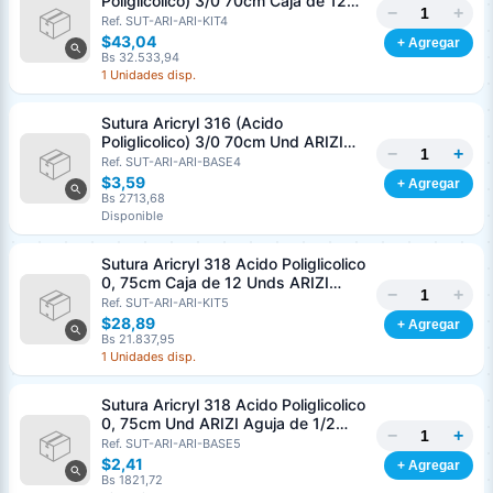
Poliglicolico) 3/0 70cm Caja de 12
−
+
Unds ARIZI Aguja de 1/2 Circulo
Ref. SUT-ARI-ARI-KIT4
Punta Conica 26mm
$43,04
+ Agregar
Bs 32.533,94
1 Unidades disp.
Sutura Aricryl 316 (Acido
Poliglicolico) 3/0 70cm Und ARIZI
−
+
Aguja de 1/2 Circulo Punta Conica
Ref. SUT-ARI-ARI-BASE4
26mm
$3,59
+ Agregar
Bs 2713,68
Disponible
Sutura Aricryl 318 Acido Poliglicolico
0, 75cm Caja de 12 Unds ARIZI
−
+
Aguja de 1/2 Punta Cónica 26mm
Ref. SUT-ARI-ARI-KIT5
$28,89
+ Agregar
Bs 21.837,95
1 Unidades disp.
Sutura Aricryl 318 Acido Poliglicolico
0, 75cm Und ARIZI Aguja de 1/2
−
+
Punta Cónica 26mm
Ref. SUT-ARI-ARI-BASE5
Generar cotización
$2,41
+ Agregar
Completá los datos para emitir el PDF
Bs 1821,72