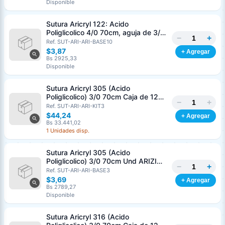
Disponible
Sutura Aricryl 122: Acido
Poliglicolico 4/0 70cm, aguja de 3/8
−
+
Corte Inverso 19mm Und ARIZI
Ref. SUT-ARI-ARI-BASE10
Absorbible
$3,87
+ Agregar
Bs 2925,33
Disponible
Sutura Aricryl 305 (Acido
Poliglicolico) 3/0 70cm Caja de 12
−
+
Unds ARIZI Aguja de 1/2 Circulo
Ref. SUT-ARI-ARI-KIT3
Punta Conica 17mm
$44,24
+ Agregar
Bs 33.441,02
1 Unidades disp.
Sutura Aricryl 305 (Acido
Poliglicolico) 3/0 70cm Und ARIZI
−
+
Aguja de 1/2 Circulo Punta Conica
Ref. SUT-ARI-ARI-BASE3
17mm
$3,69
+ Agregar
Bs 2789,27
Disponible
Sutura Aricryl 316 (Acido