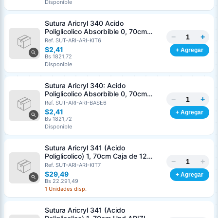
Disponible
Nombre o razón social
*
Sutura Aricryl 340 Acido
Poliglicolico Absorbible 0, 70cm
−
+
Caja de 12 Unds ARIZI Aguja de 1/2
Ref. SUT-ARI-ARI-KIT6
Cédula o RIF
*
Punta Cónica 36mm
$2,41
+ Agregar
Bs 1821,72
Disponible
Clave
Teléfono (opcional)
Sutura Aricryl 340: Acido
Poliglicolico Absorbible 0, 70cm
−
+
Und ARIZI Aguja de 1/2 Punta
Ref. SUT-ARI-ARI-BASE6
Email (opcional)
Cónica 36mm
$2,41
+ Agregar
Bs 1821,72
Disponible
Sutura Aricryl 341 (Acido
Cancelar
Generar
Poliglicolico) 1, 70cm Caja de 12
−
+
Unds ARIZI Aguja de 1/2 Circulo
Ref. SUT-ARI-ARI-KIT7
Punta Conica 36mm
$29,49
+ Agregar
Bs 22.291,49
1 Unidades disp.
Sutura Aricryl 341 (Acido