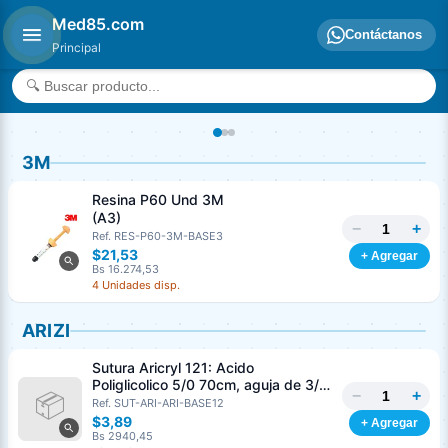
Med85.com
Contáctanos
Principal
3M
Resina P60 Und 3M
(A3)
−
+
Ref. RES-P60-3M-BASE3
$21,53
+ Agregar
Bs 16.274,53
4 Unidades disp.
ARIZI
Sutura Aricryl 121: Acido
Poliglicolico 5/0 70cm, aguja de 3/8
−
+
Corte Inverso 19mm Und ARIZI
Ref. SUT-ARI-ARI-BASE12
Absorbible
$3,89
+ Agregar
Bs 2940,45