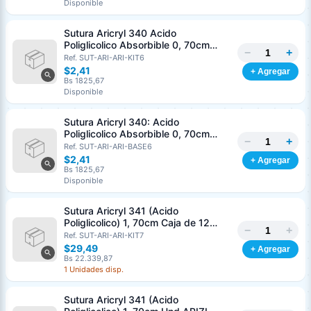
Disponible
Nombre o razón social
*
Sutura Aricryl 340 Acido
Poliglicolico Absorbible 0, 70cm
−
+
Caja de 12 Unds ARIZI Aguja de 1/2
Ref. SUT-ARI-ARI-KIT6
Cédula o RIF
*
Punta Cónica 36mm
$2,41
+ Agregar
Bs 1825,67
Disponible
Clave
Teléfono (opcional)
Sutura Aricryl 340: Acido
Poliglicolico Absorbible 0, 70cm
−
+
Und ARIZI Aguja de 1/2 Punta
Ref. SUT-ARI-ARI-BASE6
Email (opcional)
Cónica 36mm
$2,41
+ Agregar
Bs 1825,67
Disponible
Sutura Aricryl 341 (Acido
Cancelar
Generar
Poliglicolico) 1, 70cm Caja de 12
−
+
Unds ARIZI Aguja de 1/2 Circulo
Ref. SUT-ARI-ARI-KIT7
Punta Conica 36mm
$29,49
+ Agregar
Bs 22.339,87
1 Unidades disp.
Sutura Aricryl 341 (Acido