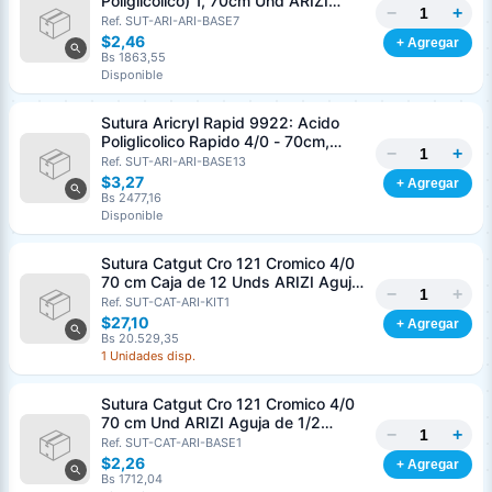
Poliglicolico) 1, 70cm Und ARIZI
−
+
Aguja de 1/2 Circulo Punta Conica
Ref. SUT-ARI-ARI-BASE7
36mm
$2,46
+ Agregar
Bs 1863,55
Disponible
Sutura Aricryl Rapid 9922: Acido
Poliglicolico Rapido 4/0 - 70cm,
−
+
aguja de 3/8 Corte Inverso 19mm
Ref. SUT-ARI-ARI-BASE13
Und ARIZI Absorbible
$3,27
+ Agregar
Bs 2477,16
Disponible
Sutura Catgut Cro 121 Cromico 4/0
70 cm Caja de 12 Unds ARIZI Aguja
−
+
de 1/2 Circulo Punta Conica 26 mm
Ref. SUT-CAT-ARI-KIT1
$27,10
+ Agregar
Bs 20.529,35
1 Unidades disp.
Sutura Catgut Cro 121 Cromico 4/0
70 cm Und ARIZI Aguja de 1/2
−
+
Circulo Punta Conica 26 mm
Ref. SUT-CAT-ARI-BASE1
$2,26
+ Agregar
Bs 1712,04