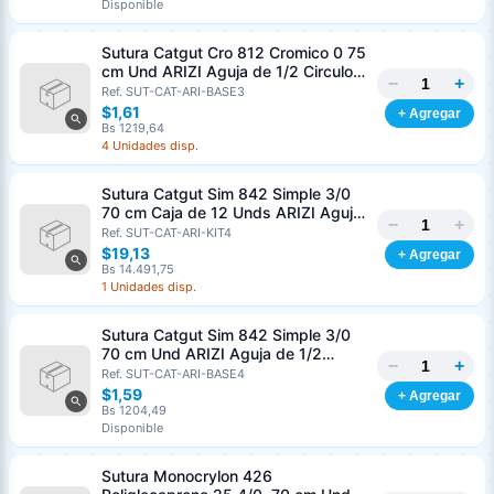
Disponible
Sutura Catgut Cro 812 Cromico 0 75
cm Und ARIZI Aguja de 1/2 Circulo
−
+
Punta Conica 37 mm
Ref. SUT-CAT-ARI-BASE3
$1,61
+ Agregar
Bs 1219,64
4 Unidades disp.
Sutura Catgut Sim 842 Simple 3/0
70 cm Caja de 12 Unds ARIZI Aguja
−
+
de 1/2 Circulo Punta Conica 36 mm
Ref. SUT-CAT-ARI-KIT4
$19,13
+ Agregar
Bs 14.491,75
1 Unidades disp.
Sutura Catgut Sim 842 Simple 3/0
70 cm Und ARIZI Aguja de 1/2
−
+
Circulo Punta Conica 36 mm
Ref. SUT-CAT-ARI-BASE4
$1,59
+ Agregar
Bs 1204,49
Disponible
Sutura Monocrylon 426