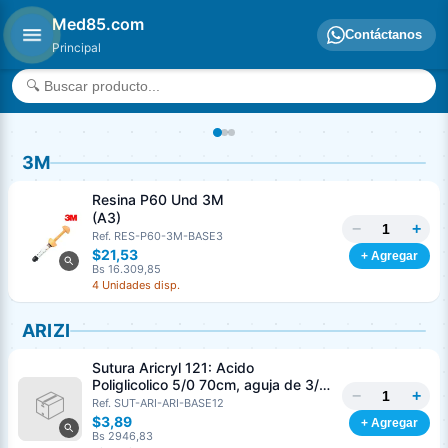
Med85.com
Contáctanos
Principal
3M
Resina P60 Und 3M
(A3)
−
+
Ref. RES-P60-3M-BASE3
$21,53
+ Agregar
Bs 16.309,85
4 Unidades disp.
ARIZI
Sutura Aricryl 121: Acido
Poliglicolico 5/0 70cm, aguja de 3/8
−
+
Corte Inverso 19mm Und ARIZI
Ref. SUT-ARI-ARI-BASE12
Absorbible
$3,89
+ Agregar
Bs 2946,83