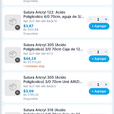
Disponible
Sutura Aricryl 122: Acido
Poliglicolico 4/0 70cm, aguja de 3/8
−
+
Corte Inverso 19mm Und ARIZI
Ref. SUT-ARI-ARI-BASE10
Absorbible
$3,87
+ Agregar
Bs 2931,68
Disponible
Sutura Aricryl 305 (Acido
Poliglicolico) 3/0 70cm Caja de 12
−
+
Unds ARIZI Aguja de 1/2 Circulo
Ref. SUT-ARI-ARI-KIT3
Punta Conica 17mm
$44,24
+ Agregar
Bs 33.513,60
1 Unidades disp.
Sutura Aricryl 305 (Acido
Poliglicolico) 3/0 70cm Und ARIZI
−
+
Aguja de 1/2 Circulo Punta Conica
Ref. SUT-ARI-ARI-BASE3
17mm
$3,69
+ Agregar
Bs 2795,32
Disponible
Sutura Aricryl 316 (Acido