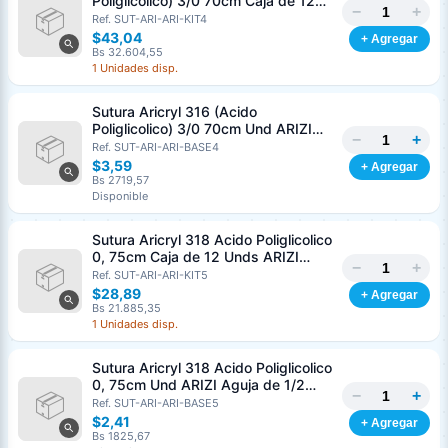
Poliglicolico) 3/0 70cm Caja de 12
−
+
Unds ARIZI Aguja de 1/2 Circulo
Ref. SUT-ARI-ARI-KIT4
Punta Conica 26mm
$43,04
+ Agregar
Bs 32.604,55
1 Unidades disp.
Sutura Aricryl 316 (Acido
Poliglicolico) 3/0 70cm Und ARIZI
−
+
Aguja de 1/2 Circulo Punta Conica
Ref. SUT-ARI-ARI-BASE4
26mm
$3,59
+ Agregar
Bs 2719,57
Disponible
Sutura Aricryl 318 Acido Poliglicolico
0, 75cm Caja de 12 Unds ARIZI
−
+
Aguja de 1/2 Punta Cónica 26mm
Ref. SUT-ARI-ARI-KIT5
$28,89
+ Agregar
Bs 21.885,35
1 Unidades disp.
Sutura Aricryl 318 Acido Poliglicolico
0, 75cm Und ARIZI Aguja de 1/2
−
+
Punta Cónica 26mm
Ref. SUT-ARI-ARI-BASE5
Generar cotización
$2,41
+ Agregar
Completá los datos para emitir el PDF
Bs 1825,67