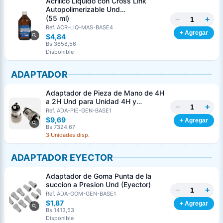
Acrílico Liquido con Cross Link
Autopolimerizable Und
MASTERDENT
(55 ml)
−
+
Ref. ACR-LIQ-MAS-BASE4
+ Agregar
$4,84
Bs 3658,56
Disponible
ADAPTADOR
Adaptador de Pieza de Mano de 4H
a 2H Und para Unidad 4H y
−
+
Turbinas 2H
Ref. ADA-PIE-GEN-BASE1
$9,69
+ Agregar
Bs 7324,67
3 Unidades disp.
ADAPTADOR EYECTOR
Adaptador de Goma Punta de la
succion a Presion Und (Eyector)
−
+
Ref. ADA-GOM-GEN-BASE1
$1,87
+ Agregar
Bs 1413,53
Disponible