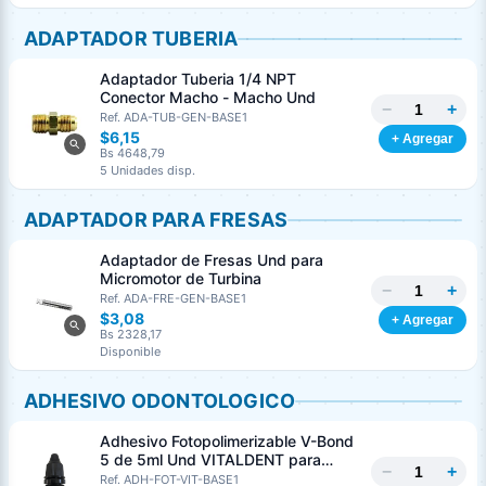
ADAPTADOR TUBERIA
Adaptador Tuberia 1/4 NPT
Conector Macho - Macho Und
−
+
Ref. ADA-TUB-GEN-BASE1
$6,15
+ Agregar
Bs 4648,79
5 Unidades disp.
ADAPTADOR PARA FRESAS
Adaptador de Fresas Und para
Micromotor de Turbina
−
+
Ref. ADA-FRE-GEN-BASE1
$3,08
+ Agregar
Bs 2328,17
Disponible
ADHESIVO ODONTOLOGICO
Adhesivo Fotopolimerizable V-Bond
5 de 5ml Und VITALDENT para
−
+
Dentina Y Esmalte
Ref. ADH-FOT-VIT-BASE1