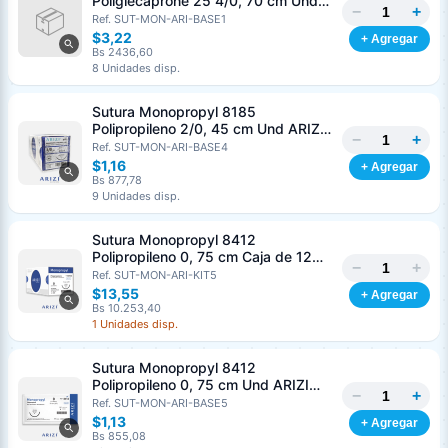
Poliglecaprone 25 4/0, 70 cm Und
−
+
ARIZI Aguja de 3/8 Corte inverso 19
Ref. SUT-MON-ARI-BASE1
mm
$3,22
+ Agregar
Bs 2436,60
8 Unidades disp.
Generar cotización
Sutura Monopropyl 8185
Completá los datos para emitir el PDF
Polipropileno 2/0, 45 cm Und ARIZI
−
+
Aguja de 3/8 Corte Inverso 26 mm
Ref. SUT-MON-ARI-BASE4
Nombre o razón social
*
$1,16
+ Agregar
Bs 877,78
9 Unidades disp.
Cédula o RIF
*
Sutura Monopropyl 8412
Polipropileno 0, 75 cm Caja de 12
−
+
Unds ARIZI Aguja de 1/2 Circulo
Ref. SUT-MON-ARI-KIT5
Clave
Teléfono (opcional)
Punta Conica 26 mm
$13,55
+ Agregar
Bs 10.253,40
1 Unidades disp.
Email (opcional)
Sutura Monopropyl 8412
Polipropileno 0, 75 cm Und ARIZI
−
+
Aguja de 1/2 Circulo Punta Conica
Ref. SUT-MON-ARI-BASE5
26 mm
$1,13
+ Agregar
Bs 855,08
Cancelar
Generar