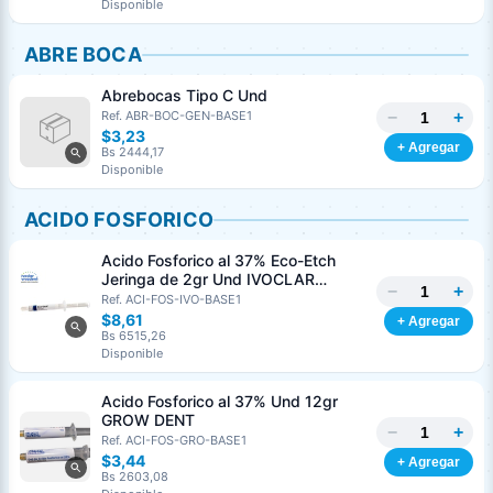
Disponible
ABRE BOCA
Abrebocas Tipo C Und
−
+
Ref. ABR-BOC-GEN-BASE1
$3,23
+ Agregar
Bs 2444,17
Disponible
ACIDO FOSFORICO
Acido Fosforico al 37% Eco-Etch
Jeringa de 2gr Und IVOCLAR
−
+
VIVADENT
Ref. ACI-FOS-IVO-BASE1
$8,61
+ Agregar
Bs 6515,26
Disponible
Acido Fosforico al 37% Und 12gr
GROW DENT
−
+
Ref. ACI-FOS-GRO-BASE1
$3,44
+ Agregar
Bs 2603,08