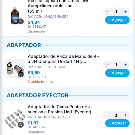
Acrílico Liquido con Cross Link
Autopolimerizable Und
MASTERDENT
(55 ml)
−
+
Ref. ACR-LIQ-MAS-BASE4
+ Agregar
$4,84
Bs 3662,47
Disponible
ADAPTADOR
Adaptador de Pieza de Mano de 4H
a 2H Und para Unidad 4H y
−
+
Turbinas 2H
Ref. ADA-PIE-GEN-BASE1
$9,69
+ Agregar
Bs 7332,50
3 Unidades disp.
ADAPTADOR EYECTOR
Adaptador de Goma Punta de la
succion a Presion Und (Eyector)
−
+
Ref. ADA-GOM-GEN-BASE1
$1,87
+ Agregar
Bs 1415,04
Disponible