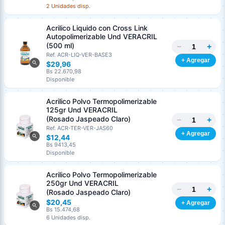
2 Unidades disp.
Acrilico Liquido con Cross Link
Autopolimerizable Und VERACRIL
(500 ml)
−
+
Ref. ACR-LIQ-VER-BASE3
+ Agregar
$29,96
Bs 22.670,98
Disponible
Acrilico Polvo Termopolimerizable
125gr Und VERACRIL
(Rosado Jaspeado Claro)
−
+
Ref. ACR-TER-VER-JAS60
+ Agregar
$12,44
Bs 9413,45
Disponible
Acrilico Polvo Termopolimerizable
250gr Und VERACRIL
−
+
(Rosado Jaspeado Claro)
$20,45
+ Agregar
Bs 15.474,68
6 Unidades disp.