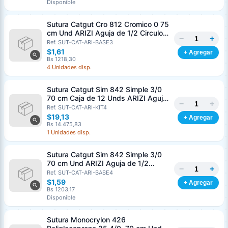
Disponible
Sutura Catgut Cro 812 Cromico 0 75
cm Und ARIZI Aguja de 1/2 Circulo
−
+
Punta Conica 37 mm
Ref. SUT-CAT-ARI-BASE3
$1,61
+ Agregar
Bs 1218,30
4 Unidades disp.
Sutura Catgut Sim 842 Simple 3/0
70 cm Caja de 12 Unds ARIZI Aguja
−
+
de 1/2 Circulo Punta Conica 36 mm
Ref. SUT-CAT-ARI-KIT4
$19,13
+ Agregar
Bs 14.475,83
1 Unidades disp.
Sutura Catgut Sim 842 Simple 3/0
70 cm Und ARIZI Aguja de 1/2
−
+
Circulo Punta Conica 36 mm
Ref. SUT-CAT-ARI-BASE4
$1,59
+ Agregar
Bs 1203,17
Disponible
Sutura Monocrylon 426