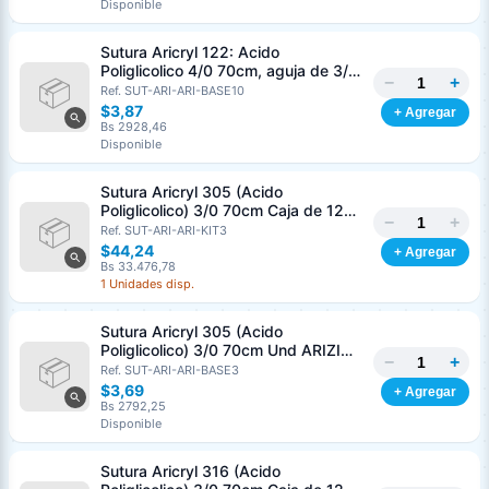
Disponible
Sutura Aricryl 122: Acido
Poliglicolico 4/0 70cm, aguja de 3/8
−
+
Corte Inverso 19mm Und ARIZI
Ref. SUT-ARI-ARI-BASE10
Absorbible
$3,87
+ Agregar
Bs 2928,46
Disponible
Sutura Aricryl 305 (Acido
Poliglicolico) 3/0 70cm Caja de 12
−
+
Unds ARIZI Aguja de 1/2 Circulo
Ref. SUT-ARI-ARI-KIT3
Punta Conica 17mm
$44,24
+ Agregar
Bs 33.476,78
1 Unidades disp.
Sutura Aricryl 305 (Acido
Poliglicolico) 3/0 70cm Und ARIZI
−
+
Aguja de 1/2 Circulo Punta Conica
Ref. SUT-ARI-ARI-BASE3
17mm
$3,69
+ Agregar
Bs 2792,25
Disponible
Sutura Aricryl 316 (Acido