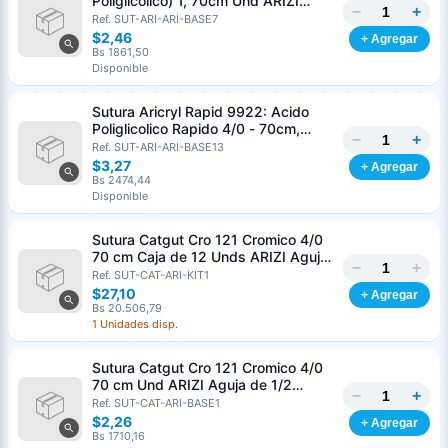
Poliglicolico) 1, 70cm Und ARIZI
−
+
Aguja de 1/2 Circulo Punta Conica
Ref. SUT-ARI-ARI-BASE7
36mm
$2,46
+ Agregar
Bs 1861,50
Disponible
Sutura Aricryl Rapid 9922: Acido
Poliglicolico Rapido 4/0 - 70cm,
−
+
aguja de 3/8 Corte Inverso 19mm
Ref. SUT-ARI-ARI-BASE13
Und ARIZI Absorbible
$3,27
+ Agregar
Bs 2474,44
Disponible
Sutura Catgut Cro 121 Cromico 4/0
70 cm Caja de 12 Unds ARIZI Aguja
−
+
de 1/2 Circulo Punta Conica 26 mm
Ref. SUT-CAT-ARI-KIT1
$27,10
+ Agregar
Bs 20.506,79
1 Unidades disp.
Sutura Catgut Cro 121 Cromico 4/0
70 cm Und ARIZI Aguja de 1/2
−
+
Circulo Punta Conica 26 mm
Ref. SUT-CAT-ARI-BASE1
$2,26
+ Agregar
Bs 1710,16