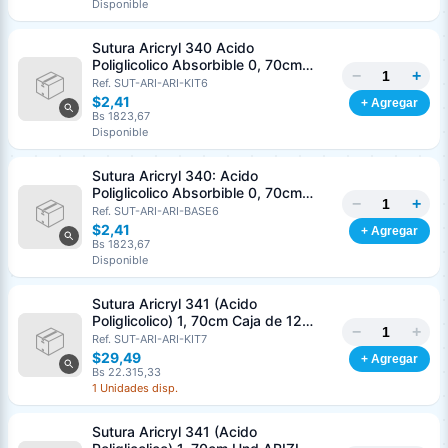
Disponible
Sutura Aricryl 340 Acido
Poliglicolico Absorbible 0, 70cm
−
+
Caja de 12 Unds ARIZI Aguja de 1/2
Ref. SUT-ARI-ARI-KIT6
Punta Cónica 36mm
$2,41
+ Agregar
Bs 1823,67
Disponible
Sutura Aricryl 340: Acido
Poliglicolico Absorbible 0, 70cm
−
+
Und ARIZI Aguja de 1/2 Punta
Ref. SUT-ARI-ARI-BASE6
Cónica 36mm
$2,41
+ Agregar
Bs 1823,67
Disponible
Sutura Aricryl 341 (Acido
Poliglicolico) 1, 70cm Caja de 12
−
+
Unds ARIZI Aguja de 1/2 Circulo
Ref. SUT-ARI-ARI-KIT7
Punta Conica 36mm
$29,49
+ Agregar
Bs 22.315,33
1 Unidades disp.
Sutura Aricryl 341 (Acido