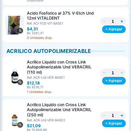
Disponible
Acido Fosforico al 37% V-Etch Und
12ml VITALDENT
−
+
Ref. ACI-FOS-VIT-BASE1
$4,31
+ Agregar
Bs 3261,41
3 Unidades disp.
ACRILICO AUTOPOLIMERIZABLE
Acrilico Liquido con Cross Link
Autopolimerizable Und VERACRIL
(110 ml)
−
+
Ref. ACR-LIQ-VER-BASE1
+ Agregar
$12,18
Bs 9216,71
1 Unidades disp.
Acrilico Liquido con Cross Link
Autopolimerizable Und VERACRIL
(250 ml)
−
+
Ref. ACR-LIQ-VER-BASE2
+ Agregar
$21,09
Bs 15.958,98