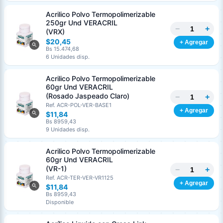
Acrilico Polvo Termopolimerizable
250gr Und VERACRIL
−
+
(VRX)
$20,45
+ Agregar
Bs 15.474,68
6 Unidades disp.
Acrilico Polvo Termopolimerizable
60gr Und VERACRIL
(Rosado Jaspeado Claro)
−
+
Ref. ACR-POL-VER-BASE1
+ Agregar
$11,84
Bs 8959,43
9 Unidades disp.
Acrilico Polvo Termopolimerizable
60gr Und VERACRIL
(VR-1)
−
+
Ref. ACR-TER-VER-VR1125
+ Agregar
$11,84
Bs 8959,43
Disponible