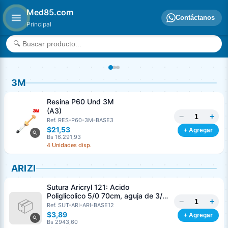
Med85.com
Contáctanos
Principal
3M
Resina P60 Und 3M
(A3)
−
+
Ref. RES-P60-3M-BASE3
$21,53
+ Agregar
Bs 16.291,93
4 Unidades disp.
ARIZI
Sutura Aricryl 121: Acido
Poliglicolico 5/0 70cm, aguja de 3/8
−
+
Corte Inverso 19mm Und ARIZI
Ref. SUT-ARI-ARI-BASE12
Absorbible
$3,89
+ Agregar
Bs 2943,60