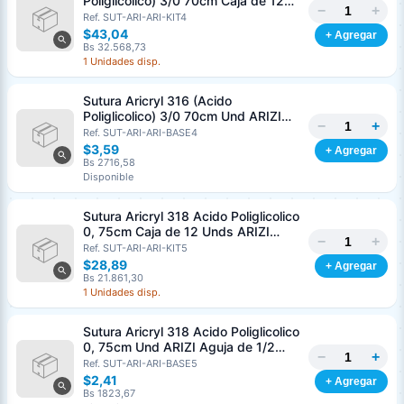
Poliglicolico) 3/0 70cm Caja de 12
−
+
Unds ARIZI Aguja de 1/2 Circulo
Ref. SUT-ARI-ARI-KIT4
Punta Conica 26mm
$43,04
+ Agregar
Bs 32.568,73
1 Unidades disp.
Sutura Aricryl 316 (Acido
Poliglicolico) 3/0 70cm Und ARIZI
−
+
Aguja de 1/2 Circulo Punta Conica
Ref. SUT-ARI-ARI-BASE4
26mm
$3,59
+ Agregar
Bs 2716,58
Disponible
Sutura Aricryl 318 Acido Poliglicolico
0, 75cm Caja de 12 Unds ARIZI
−
+
Aguja de 1/2 Punta Cónica 26mm
Ref. SUT-ARI-ARI-KIT5
$28,89
+ Agregar
Bs 21.861,30
1 Unidades disp.
Sutura Aricryl 318 Acido Poliglicolico
0, 75cm Und ARIZI Aguja de 1/2
−
+
Punta Cónica 26mm
Ref. SUT-ARI-ARI-BASE5
$2,41
+ Agregar
Bs 1823,67