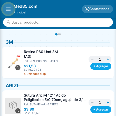
Med85.com
Contáctanos
Principal
3M
Resina P60 Und 3M
(A3)
−
+
Ref. RES-P60-3M-BASE3
$21,53
+ Agregar
Bs 16.291,93
4 Unidades disp.
ARIZI
Sutura Aricryl 121: Acido
Poliglicolico 5/0 70cm, aguja de 3/8
−
+
Corte Inverso 19mm Und ARIZI
Ref. SUT-ARI-ARI-BASE12
Absorbible
$3,89
+ Agregar
Bs 2943,60