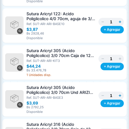
Disponible
Sutura Aricryl 122: Acido
Poliglicolico 4/0 70cm, aguja de 3/8
−
+
Corte Inverso 19mm Und ARIZI
Ref. SUT-ARI-ARI-BASE10
Absorbible
$3,87
+ Agregar
Bs 2928,46
Disponible
Sutura Aricryl 305 (Acido
Poliglicolico) 3/0 70cm Caja de 12
−
+
Unds ARIZI Aguja de 1/2 Circulo
Ref. SUT-ARI-ARI-KIT3
Punta Conica 17mm
$44,24
+ Agregar
Bs 33.476,78
1 Unidades disp.
Sutura Aricryl 305 (Acido
Poliglicolico) 3/0 70cm Und ARIZI
−
+
Aguja de 1/2 Circulo Punta Conica
Ref. SUT-ARI-ARI-BASE3
17mm
$3,69
+ Agregar
Bs 2792,25
Disponible
Sutura Aricryl 316 (Acido