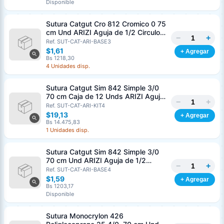
Disponible
Sutura Catgut Cro 812 Cromico 0 75
cm Und ARIZI Aguja de 1/2 Circulo
−
+
Punta Conica 37 mm
Ref. SUT-CAT-ARI-BASE3
$1,61
+ Agregar
Bs 1218,30
4 Unidades disp.
Sutura Catgut Sim 842 Simple 3/0
70 cm Caja de 12 Unds ARIZI Aguja
−
+
de 1/2 Circulo Punta Conica 36 mm
Ref. SUT-CAT-ARI-KIT4
$19,13
+ Agregar
Bs 14.475,83
1 Unidades disp.
Sutura Catgut Sim 842 Simple 3/0
70 cm Und ARIZI Aguja de 1/2
−
+
Circulo Punta Conica 36 mm
Ref. SUT-CAT-ARI-BASE4
$1,59
+ Agregar
Bs 1203,17
Disponible
Sutura Monocrylon 426