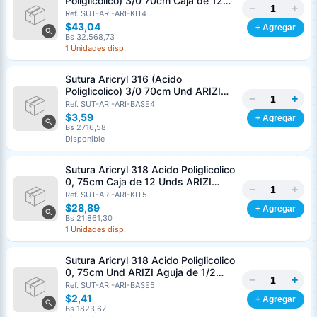
Poliglicolico) 3/0 70cm Caja de 12
−
+
Unds ARIZI Aguja de 1/2 Circulo
Ref. SUT-ARI-ARI-KIT4
Punta Conica 26mm
$43,04
+ Agregar
Bs 32.568,73
1 Unidades disp.
Sutura Aricryl 316 (Acido
Poliglicolico) 3/0 70cm Und ARIZI
−
+
Aguja de 1/2 Circulo Punta Conica
Ref. SUT-ARI-ARI-BASE4
26mm
$3,59
+ Agregar
Bs 2716,58
Disponible
Sutura Aricryl 318 Acido Poliglicolico
0, 75cm Caja de 12 Unds ARIZI
−
+
Aguja de 1/2 Punta Cónica 26mm
Ref. SUT-ARI-ARI-KIT5
$28,89
+ Agregar
Bs 21.861,30
1 Unidades disp.
Sutura Aricryl 318 Acido Poliglicolico
0, 75cm Und ARIZI Aguja de 1/2
−
+
Punta Cónica 26mm
Ref. SUT-ARI-ARI-BASE5
Generar cotización
$2,41
+ Agregar
Completá los datos para emitir el PDF
Bs 1823,67