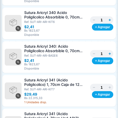
Disponible
Nombre o razón social
*
Sutura Aricryl 340 Acido
Poliglicolico Absorbible 0, 70cm
−
+
Caja de 12 Unds ARIZI Aguja de 1/2
Ref. SUT-ARI-ARI-KIT6
Cédula o RIF
*
Punta Cónica 36mm
$2,41
+ Agregar
Bs 1823,67
Disponible
Clave
Teléfono (opcional)
Sutura Aricryl 340: Acido
Poliglicolico Absorbible 0, 70cm
−
+
Und ARIZI Aguja de 1/2 Punta
Ref. SUT-ARI-ARI-BASE6
Email (opcional)
Cónica 36mm
$2,41
+ Agregar
Bs 1823,67
Disponible
Sutura Aricryl 341 (Acido
Cancelar
Generar
Poliglicolico) 1, 70cm Caja de 12
−
+
Unds ARIZI Aguja de 1/2 Circulo
Ref. SUT-ARI-ARI-KIT7
Punta Conica 36mm
$29,49
+ Agregar
Bs 22.315,33
1 Unidades disp.
Sutura Aricryl 341 (Acido