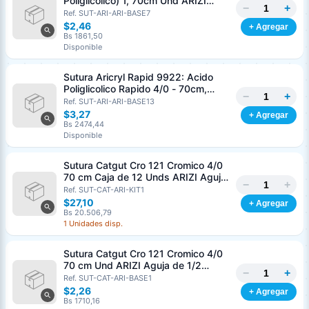
Poliglicolico) 1, 70cm Und ARIZI
−
+
Aguja de 1/2 Circulo Punta Conica
Ref. SUT-ARI-ARI-BASE7
36mm
$2,46
+ Agregar
Bs 1861,50
Disponible
Sutura Aricryl Rapid 9922: Acido
Poliglicolico Rapido 4/0 - 70cm,
−
+
aguja de 3/8 Corte Inverso 19mm
Ref. SUT-ARI-ARI-BASE13
Und ARIZI Absorbible
$3,27
+ Agregar
Bs 2474,44
Disponible
Sutura Catgut Cro 121 Cromico 4/0
70 cm Caja de 12 Unds ARIZI Aguja
−
+
de 1/2 Circulo Punta Conica 26 mm
Ref. SUT-CAT-ARI-KIT1
$27,10
+ Agregar
Bs 20.506,79
1 Unidades disp.
Sutura Catgut Cro 121 Cromico 4/0
70 cm Und ARIZI Aguja de 1/2
−
+
Circulo Punta Conica 26 mm
Ref. SUT-CAT-ARI-BASE1
$2,26
+ Agregar
Bs 1710,16