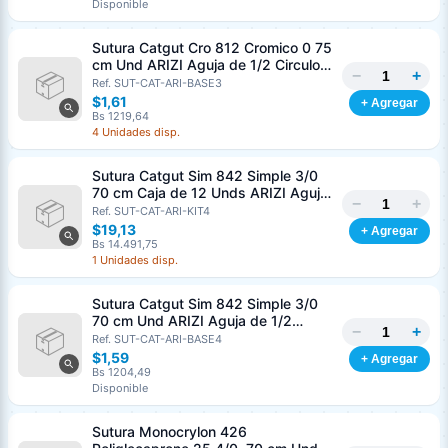
Disponible
Sutura Catgut Cro 812 Cromico 0 75
cm Und ARIZI Aguja de 1/2 Circulo
−
+
Punta Conica 37 mm
Ref. SUT-CAT-ARI-BASE3
$1,61
+ Agregar
Bs 1219,64
4 Unidades disp.
Sutura Catgut Sim 842 Simple 3/0
70 cm Caja de 12 Unds ARIZI Aguja
−
+
de 1/2 Circulo Punta Conica 36 mm
Ref. SUT-CAT-ARI-KIT4
$19,13
+ Agregar
Bs 14.491,75
1 Unidades disp.
Sutura Catgut Sim 842 Simple 3/0
70 cm Und ARIZI Aguja de 1/2
−
+
Circulo Punta Conica 36 mm
Ref. SUT-CAT-ARI-BASE4
$1,59
+ Agregar
Bs 1204,49
Disponible
Sutura Monocrylon 426