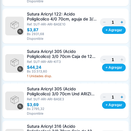
Disponible
Sutura Aricryl 122: Acido
Poliglicolico 4/0 70cm, aguja de 3/8
−
+
Corte Inverso 19mm Und ARIZI
Ref. SUT-ARI-ARI-BASE10
Absorbible
$3,87
+ Agregar
Bs 2931,68
Disponible
Sutura Aricryl 305 (Acido
Poliglicolico) 3/0 70cm Caja de 12
−
+
Unds ARIZI Aguja de 1/2 Circulo
Ref. SUT-ARI-ARI-KIT3
Punta Conica 17mm
$44,24
+ Agregar
Bs 33.513,60
1 Unidades disp.
Sutura Aricryl 305 (Acido
Poliglicolico) 3/0 70cm Und ARIZI
−
+
Aguja de 1/2 Circulo Punta Conica
Ref. SUT-ARI-ARI-BASE3
17mm
$3,69
+ Agregar
Bs 2795,32
Disponible
Sutura Aricryl 316 (Acido