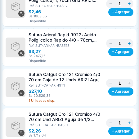
Poliglicolico) 1, 70cm Und ARIZI
−
+
Aguja de 1/2 Circulo Punta Conica
Ref. SUT-ARI-ARI-BASE7
36mm
$2,46
+ Agregar
Bs 1863,55
Disponible
Sutura Aricryl Rapid 9922: Acido
Poliglicolico Rapido 4/0 - 70cm,
−
+
aguja de 3/8 Corte Inverso 19mm
Ref. SUT-ARI-ARI-BASE13
Und ARIZI Absorbible
$3,27
+ Agregar
Bs 2477,16
Disponible
Sutura Catgut Cro 121 Cromico 4/0
70 cm Caja de 12 Unds ARIZI Aguja
−
+
de 1/2 Circulo Punta Conica 26 mm
Ref. SUT-CAT-ARI-KIT1
$27,10
+ Agregar
Bs 20.529,35
1 Unidades disp.
Sutura Catgut Cro 121 Cromico 4/0
70 cm Und ARIZI Aguja de 1/2
−
+
Circulo Punta Conica 26 mm
Ref. SUT-CAT-ARI-BASE1
$2,26
+ Agregar
Bs 1712,04