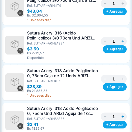
Poliglicolico) 3/0 70cm Caja de 12
−
+
Unds ARIZI Aguja de 1/2 Circulo
Ref. SUT-ARI-ARI-KIT4
Punta Conica 26mm
$43,04
+ Agregar
Bs 32.604,55
1 Unidades disp.
Sutura Aricryl 316 (Acido
Poliglicolico) 3/0 70cm Und ARIZI
−
+
Aguja de 1/2 Circulo Punta Conica
Ref. SUT-ARI-ARI-BASE4
26mm
$3,59
+ Agregar
Bs 2719,57
Disponible
Sutura Aricryl 318 Acido Poliglicolico
0, 75cm Caja de 12 Unds ARIZI
−
+
Aguja de 1/2 Punta Cónica 26mm
Ref. SUT-ARI-ARI-KIT5
$28,89
+ Agregar
Bs 21.885,35
1 Unidades disp.
Sutura Aricryl 318 Acido Poliglicolico
0, 75cm Und ARIZI Aguja de 1/2
−
+
Punta Cónica 26mm
Ref. SUT-ARI-ARI-BASE5
Generar cotización
$2,41
+ Agregar
Completá los datos para emitir el PDF
Bs 1825,67