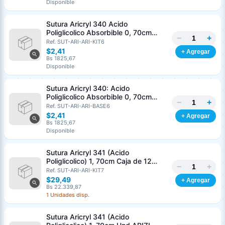
Disponible
Nombre o razón social
*
Sutura Aricryl 340 Acido
Poliglicolico Absorbible 0, 70cm
−
+
Caja de 12 Unds ARIZI Aguja de 1/2
Ref. SUT-ARI-ARI-KIT6
Cédula o RIF
*
Punta Cónica 36mm
$2,41
+ Agregar
Bs 1825,67
Disponible
Clave
Teléfono (opcional)
Sutura Aricryl 340: Acido
Poliglicolico Absorbible 0, 70cm
−
+
Und ARIZI Aguja de 1/2 Punta
Ref. SUT-ARI-ARI-BASE6
Email (opcional)
Cónica 36mm
$2,41
+ Agregar
Bs 1825,67
Disponible
Sutura Aricryl 341 (Acido
Cancelar
Generar
Poliglicolico) 1, 70cm Caja de 12
−
+
Unds ARIZI Aguja de 1/2 Circulo
Ref. SUT-ARI-ARI-KIT7
Punta Conica 36mm
$29,49
+ Agregar
Bs 22.339,87
1 Unidades disp.
Sutura Aricryl 341 (Acido