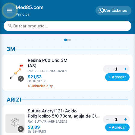
Med85.com
Contáctanos
Principal
3M
Resina P60 Und 3M
(A3)
−
+
Ref. RES-P60-3M-BASE3
$21,53
+ Agregar
Bs 16.309,85
4 Unidades disp.
ARIZI
Sutura Aricryl 121: Acido
Poliglicolico 5/0 70cm, aguja de 3/8
−
+
Corte Inverso 19mm Und ARIZI
Ref. SUT-ARI-ARI-BASE12
Absorbible
$3,89
+ Agregar
Bs 2946,83