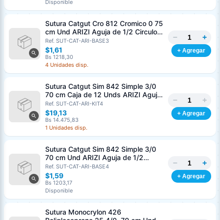
Disponible
Sutura Catgut Cro 812 Cromico 0 75
cm Und ARIZI Aguja de 1/2 Circulo
−
+
Punta Conica 37 mm
Ref. SUT-CAT-ARI-BASE3
$1,61
+ Agregar
Bs 1218,30
4 Unidades disp.
Sutura Catgut Sim 842 Simple 3/0
70 cm Caja de 12 Unds ARIZI Aguja
−
+
de 1/2 Circulo Punta Conica 36 mm
Ref. SUT-CAT-ARI-KIT4
$19,13
+ Agregar
Bs 14.475,83
1 Unidades disp.
Sutura Catgut Sim 842 Simple 3/0
70 cm Und ARIZI Aguja de 1/2
−
+
Circulo Punta Conica 36 mm
Ref. SUT-CAT-ARI-BASE4
$1,59
+ Agregar
Bs 1203,17
Disponible
Sutura Monocrylon 426