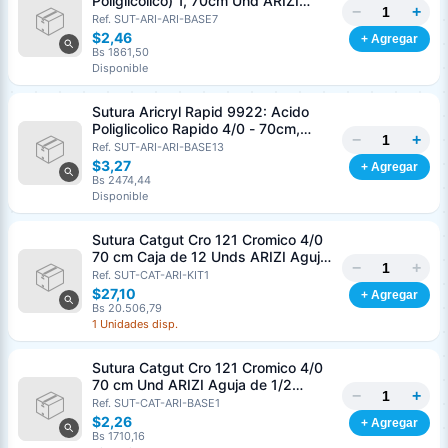
Poliglicolico) 1, 70cm Und ARIZI
−
+
Aguja de 1/2 Circulo Punta Conica
Ref. SUT-ARI-ARI-BASE7
36mm
$2,46
+ Agregar
Bs 1861,50
Disponible
Sutura Aricryl Rapid 9922: Acido
Poliglicolico Rapido 4/0 - 70cm,
−
+
aguja de 3/8 Corte Inverso 19mm
Ref. SUT-ARI-ARI-BASE13
Und ARIZI Absorbible
$3,27
+ Agregar
Bs 2474,44
Disponible
Sutura Catgut Cro 121 Cromico 4/0
70 cm Caja de 12 Unds ARIZI Aguja
−
+
de 1/2 Circulo Punta Conica 26 mm
Ref. SUT-CAT-ARI-KIT1
$27,10
+ Agregar
Bs 20.506,79
1 Unidades disp.
Sutura Catgut Cro 121 Cromico 4/0
70 cm Und ARIZI Aguja de 1/2
−
+
Circulo Punta Conica 26 mm
Ref. SUT-CAT-ARI-BASE1
$2,26
+ Agregar
Bs 1710,16