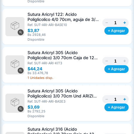
Disponible
Sutura Aricryl 122: Acido
Poliglicolico 4/0 70cm, aguja de 3/8
−
+
Corte Inverso 19mm Und ARIZI
Ref. SUT-ARI-ARI-BASE10
Absorbible
$3,87
+ Agregar
Bs 2928,46
Disponible
Sutura Aricryl 305 (Acido
Poliglicolico) 3/0 70cm Caja de 12
−
+
Unds ARIZI Aguja de 1/2 Circulo
Ref. SUT-ARI-ARI-KIT3
Punta Conica 17mm
$44,24
+ Agregar
Bs 33.476,78
1 Unidades disp.
Sutura Aricryl 305 (Acido
Poliglicolico) 3/0 70cm Und ARIZI
−
+
Aguja de 1/2 Circulo Punta Conica
Ref. SUT-ARI-ARI-BASE3
17mm
$3,69
+ Agregar
Bs 2792,25
Disponible
Sutura Aricryl 316 (Acido