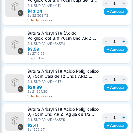
Poliglicolico) 3/0 70cm Caja de 12
−
+
Unds ARIZI Aguja de 1/2 Circulo
Ref. SUT-ARI-ARI-KIT4
Punta Conica 26mm
$43,04
+ Agregar
Bs 32.568,73
1 Unidades disp.
Sutura Aricryl 316 (Acido
Poliglicolico) 3/0 70cm Und ARIZI
−
+
Aguja de 1/2 Circulo Punta Conica
Ref. SUT-ARI-ARI-BASE4
26mm
$3,59
+ Agregar
Bs 2716,58
Disponible
Sutura Aricryl 318 Acido Poliglicolico
0, 75cm Caja de 12 Unds ARIZI
−
+
Aguja de 1/2 Punta Cónica 26mm
Ref. SUT-ARI-ARI-KIT5
$28,89
+ Agregar
Bs 21.861,30
1 Unidades disp.
Sutura Aricryl 318 Acido Poliglicolico
0, 75cm Und ARIZI Aguja de 1/2
−
+
Punta Cónica 26mm
Ref. SUT-ARI-ARI-BASE5
Generar cotización
$2,41
+ Agregar
Completá los datos para emitir el PDF
Bs 1823,67