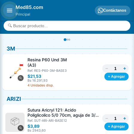
Med85.com
Contáctanos
Principal
3M
Resina P60 Und 3M
(A3)
−
+
Ref. RES-P60-3M-BASE3
$21,53
+ Agregar
Bs 16.291,93
4 Unidades disp.
ARIZI
Sutura Aricryl 121: Acido
Poliglicolico 5/0 70cm, aguja de 3/8
−
+
Corte Inverso 19mm Und ARIZI
Ref. SUT-ARI-ARI-BASE12
Absorbible
$3,89
+ Agregar
Bs 2943,60