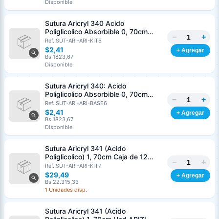
Disponible
Nombre o razón social
*
Sutura Aricryl 340 Acido
Poliglicolico Absorbible 0, 70cm
−
+
Caja de 12 Unds ARIZI Aguja de 1/2
Ref. SUT-ARI-ARI-KIT6
Cédula o RIF
*
Punta Cónica 36mm
$2,41
+ Agregar
Bs 1823,67
Disponible
Clave
Teléfono (opcional)
Sutura Aricryl 340: Acido
Poliglicolico Absorbible 0, 70cm
−
+
Und ARIZI Aguja de 1/2 Punta
Ref. SUT-ARI-ARI-BASE6
Email (opcional)
Cónica 36mm
$2,41
+ Agregar
Bs 1823,67
Disponible
Sutura Aricryl 341 (Acido
Cancelar
Generar
Poliglicolico) 1, 70cm Caja de 12
−
+
Unds ARIZI Aguja de 1/2 Circulo
Ref. SUT-ARI-ARI-KIT7
Punta Conica 36mm
$29,49
+ Agregar
Bs 22.315,33
1 Unidades disp.
Sutura Aricryl 341 (Acido