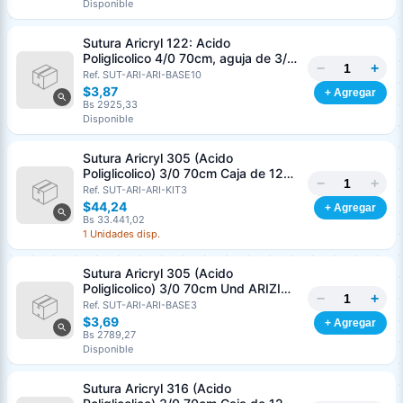
Disponible
Sutura Aricryl 122: Acido
Poliglicolico 4/0 70cm, aguja de 3/8
−
+
Corte Inverso 19mm Und ARIZI
Ref. SUT-ARI-ARI-BASE10
Absorbible
$3,87
+ Agregar
Bs 2925,33
Disponible
Sutura Aricryl 305 (Acido
Poliglicolico) 3/0 70cm Caja de 12
−
+
Unds ARIZI Aguja de 1/2 Circulo
Ref. SUT-ARI-ARI-KIT3
Punta Conica 17mm
$44,24
+ Agregar
Bs 33.441,02
1 Unidades disp.
Sutura Aricryl 305 (Acido
Poliglicolico) 3/0 70cm Und ARIZI
−
+
Aguja de 1/2 Circulo Punta Conica
Ref. SUT-ARI-ARI-BASE3
17mm
$3,69
+ Agregar
Bs 2789,27
Disponible
Sutura Aricryl 316 (Acido