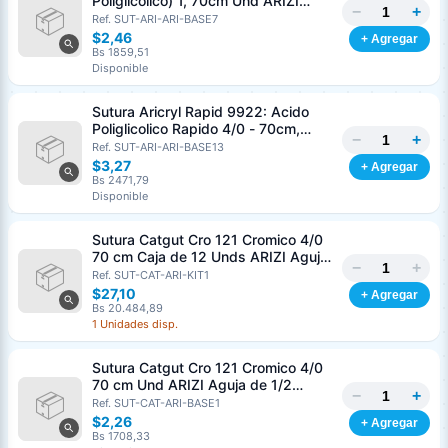
Poliglicolico) 1, 70cm Und ARIZI
−
+
Aguja de 1/2 Circulo Punta Conica
Ref. SUT-ARI-ARI-BASE7
36mm
$2,46
+ Agregar
Bs 1859,51
Disponible
Sutura Aricryl Rapid 9922: Acido
Poliglicolico Rapido 4/0 - 70cm,
−
+
aguja de 3/8 Corte Inverso 19mm
Ref. SUT-ARI-ARI-BASE13
Und ARIZI Absorbible
$3,27
+ Agregar
Bs 2471,79
Disponible
Sutura Catgut Cro 121 Cromico 4/0
70 cm Caja de 12 Unds ARIZI Aguja
−
+
de 1/2 Circulo Punta Conica 26 mm
Ref. SUT-CAT-ARI-KIT1
$27,10
+ Agregar
Bs 20.484,89
1 Unidades disp.
Sutura Catgut Cro 121 Cromico 4/0
70 cm Und ARIZI Aguja de 1/2
−
+
Circulo Punta Conica 26 mm
Ref. SUT-CAT-ARI-BASE1
$2,26
+ Agregar
Bs 1708,33