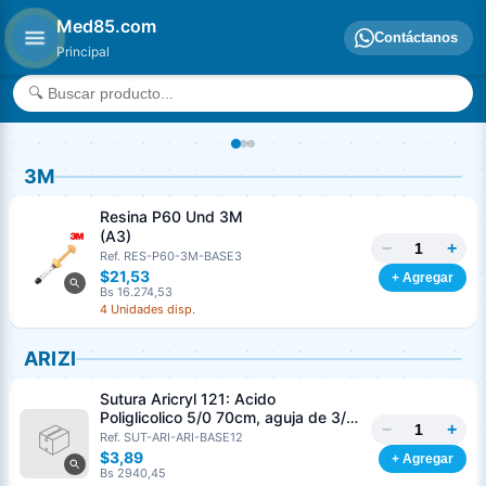
Med85.com
Contáctanos
Principal
3M
Resina P60 Und 3M
(A3)
−
+
Ref. RES-P60-3M-BASE3
$21,53
+ Agregar
Bs 16.274,53
4 Unidades disp.
ARIZI
Sutura Aricryl 121: Acido
Poliglicolico 5/0 70cm, aguja de 3/8
−
+
Corte Inverso 19mm Und ARIZI
Ref. SUT-ARI-ARI-BASE12
Absorbible
$3,89
+ Agregar
Bs 2940,45