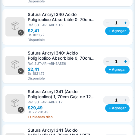
Disponible
Nombre o razón social
*
Sutura Aricryl 340 Acido
Poliglicolico Absorbible 0, 70cm
−
+
Caja de 12 Unds ARIZI Aguja de 1/2
Ref. SUT-ARI-ARI-KIT6
Cédula o RIF
*
Punta Cónica 36mm
$2,41
+ Agregar
Bs 1821,72
Disponible
Clave
Teléfono (opcional)
Sutura Aricryl 340: Acido
Poliglicolico Absorbible 0, 70cm
−
+
Und ARIZI Aguja de 1/2 Punta
Ref. SUT-ARI-ARI-BASE6
Email (opcional)
Cónica 36mm
$2,41
+ Agregar
Bs 1821,72
Disponible
Sutura Aricryl 341 (Acido
Cancelar
Generar
Poliglicolico) 1, 70cm Caja de 12
−
+
Unds ARIZI Aguja de 1/2 Circulo
Ref. SUT-ARI-ARI-KIT7
Punta Conica 36mm
$29,49
+ Agregar
Bs 22.291,49
1 Unidades disp.
Sutura Aricryl 341 (Acido