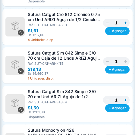
Disponible
Sutura Catgut Cro 812 Cromico 0 75
cm Und ARIZI Aguja de 1/2 Circulo
−
+
Punta Conica 37 mm
Ref. SUT-CAT-ARI-BASE3
$1,61
+ Agregar
Bs 1217,00
4 Unidades disp.
Sutura Catgut Sim 842 Simple 3/0
70 cm Caja de 12 Unds ARIZI Aguja
−
+
de 1/2 Circulo Punta Conica 36 mm
Ref. SUT-CAT-ARI-KIT4
$19,13
+ Agregar
Bs 14.460,37
1 Unidades disp.
Sutura Catgut Sim 842 Simple 3/0
70 cm Und ARIZI Aguja de 1/2
−
+
Circulo Punta Conica 36 mm
Ref. SUT-CAT-ARI-BASE4
$1,59
+ Agregar
Bs 1201,88
Disponible
Sutura Monocrylon 426