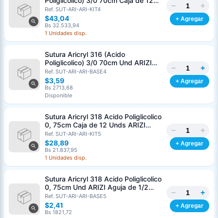
Poliglicolico) 3/0 70cm Caja de 12
−
+
Unds ARIZI Aguja de 1/2 Circulo
Ref. SUT-ARI-ARI-KIT4
Punta Conica 26mm
$43,04
+ Agregar
Bs 32.533,94
1 Unidades disp.
Sutura Aricryl 316 (Acido
Poliglicolico) 3/0 70cm Und ARIZI
−
+
Aguja de 1/2 Circulo Punta Conica
Ref. SUT-ARI-ARI-BASE4
26mm
$3,59
+ Agregar
Bs 2713,68
Disponible
Sutura Aricryl 318 Acido Poliglicolico
0, 75cm Caja de 12 Unds ARIZI
−
+
Aguja de 1/2 Punta Cónica 26mm
Ref. SUT-ARI-ARI-KIT5
$28,89
+ Agregar
Bs 21.837,95
1 Unidades disp.
Sutura Aricryl 318 Acido Poliglicolico
0, 75cm Und ARIZI Aguja de 1/2
−
+
Punta Cónica 26mm
Ref. SUT-ARI-ARI-BASE5
Generar cotización
$2,41
+ Agregar
Completá los datos para emitir el PDF
Bs 1821,72