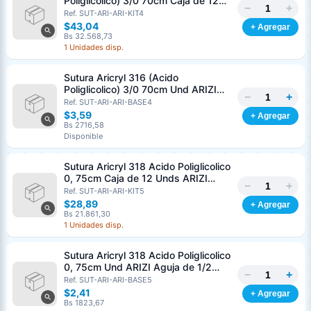
Poliglicolico) 3/0 70cm Caja de 12
−
+
Unds ARIZI Aguja de 1/2 Circulo
Ref. SUT-ARI-ARI-KIT4
Punta Conica 26mm
$43,04
+ Agregar
Bs 32.568,73
1 Unidades disp.
Sutura Aricryl 316 (Acido
Poliglicolico) 3/0 70cm Und ARIZI
−
+
Aguja de 1/2 Circulo Punta Conica
Ref. SUT-ARI-ARI-BASE4
26mm
$3,59
+ Agregar
Bs 2716,58
Disponible
Sutura Aricryl 318 Acido Poliglicolico
0, 75cm Caja de 12 Unds ARIZI
−
+
Aguja de 1/2 Punta Cónica 26mm
Ref. SUT-ARI-ARI-KIT5
$28,89
+ Agregar
Bs 21.861,30
1 Unidades disp.
Sutura Aricryl 318 Acido Poliglicolico
0, 75cm Und ARIZI Aguja de 1/2
−
+
Punta Cónica 26mm
Ref. SUT-ARI-ARI-BASE5
Generar cotización
$2,41
+ Agregar
Completá los datos para emitir el PDF
Bs 1823,67