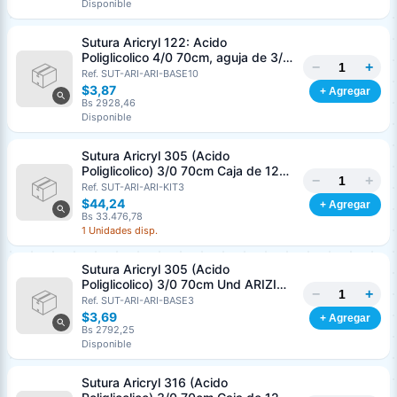
Disponible
Sutura Aricryl 122: Acido
Poliglicolico 4/0 70cm, aguja de 3/8
−
+
Corte Inverso 19mm Und ARIZI
Ref. SUT-ARI-ARI-BASE10
Absorbible
$3,87
+ Agregar
Bs 2928,46
Disponible
Sutura Aricryl 305 (Acido
Poliglicolico) 3/0 70cm Caja de 12
−
+
Unds ARIZI Aguja de 1/2 Circulo
Ref. SUT-ARI-ARI-KIT3
Punta Conica 17mm
$44,24
+ Agregar
Bs 33.476,78
1 Unidades disp.
Sutura Aricryl 305 (Acido
Poliglicolico) 3/0 70cm Und ARIZI
−
+
Aguja de 1/2 Circulo Punta Conica
Ref. SUT-ARI-ARI-BASE3
17mm
$3,69
+ Agregar
Bs 2792,25
Disponible
Sutura Aricryl 316 (Acido