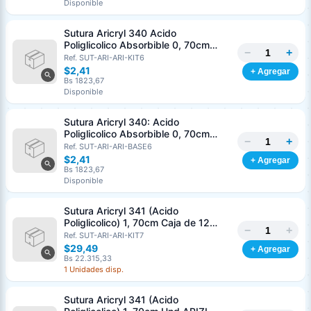
Disponible
Nombre o razón social
*
Sutura Aricryl 340 Acido
Poliglicolico Absorbible 0, 70cm
−
+
Caja de 12 Unds ARIZI Aguja de 1/2
Ref. SUT-ARI-ARI-KIT6
Cédula o RIF
*
Punta Cónica 36mm
$2,41
+ Agregar
Bs 1823,67
Disponible
Clave
Teléfono (opcional)
Sutura Aricryl 340: Acido
Poliglicolico Absorbible 0, 70cm
−
+
Und ARIZI Aguja de 1/2 Punta
Ref. SUT-ARI-ARI-BASE6
Email (opcional)
Cónica 36mm
$2,41
+ Agregar
Bs 1823,67
Disponible
Sutura Aricryl 341 (Acido
Cancelar
Generar
Poliglicolico) 1, 70cm Caja de 12
−
+
Unds ARIZI Aguja de 1/2 Circulo
Ref. SUT-ARI-ARI-KIT7
Punta Conica 36mm
$29,49
+ Agregar
Bs 22.315,33
1 Unidades disp.
Sutura Aricryl 341 (Acido