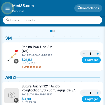
Med85.com
Contáctanos
Principal
3M
Resina P60 Und 3M
(A3)
−
+
Ref. RES-P60-3M-BASE3
$21,53
+ Agregar
Bs 16.291,93
4 Unidades disp.
ARIZI
Sutura Aricryl 121: Acido
Poliglicolico 5/0 70cm, aguja de 3/8
−
+
Corte Inverso 19mm Und ARIZI
Ref. SUT-ARI-ARI-BASE12
Absorbible
$3,89
+ Agregar
Bs 2943,60