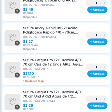
Poliglicolico) 1, 70cm Und ARIZI
−
+
Aguja de 1/2 Circulo Punta Conica
Ref. SUT-ARI-ARI-BASE7
36mm
$2,46
+ Agregar
Bs 1861,50
Disponible
Sutura Aricryl Rapid 9922: Acido
Poliglicolico Rapido 4/0 - 70cm,
−
+
aguja de 3/8 Corte Inverso 19mm
Ref. SUT-ARI-ARI-BASE13
Und ARIZI Absorbible
$3,27
+ Agregar
Bs 2474,44
Disponible
Sutura Catgut Cro 121 Cromico 4/0
70 cm Caja de 12 Unds ARIZI Aguja
−
+
de 1/2 Circulo Punta Conica 26 mm
Ref. SUT-CAT-ARI-KIT1
$27,10
+ Agregar
Bs 20.506,79
1 Unidades disp.
Sutura Catgut Cro 121 Cromico 4/0
70 cm Und ARIZI Aguja de 1/2
−
+
Circulo Punta Conica 26 mm
Ref. SUT-CAT-ARI-BASE1
$2,26
+ Agregar
Bs 1710,16