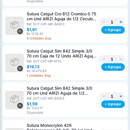
Disponible
Sutura Catgut Cro 812 Cromico 0 75
cm Und ARIZI Aguja de 1/2 Circulo
−
+
Punta Conica 37 mm
Ref. SUT-CAT-ARI-BASE3
$1,61
+ Agregar
Bs 1218,30
4 Unidades disp.
Sutura Catgut Sim 842 Simple 3/0
70 cm Caja de 12 Unds ARIZI Aguja
−
+
de 1/2 Circulo Punta Conica 36 mm
Ref. SUT-CAT-ARI-KIT4
$19,13
+ Agregar
Bs 14.475,83
1 Unidades disp.
Sutura Catgut Sim 842 Simple 3/0
70 cm Und ARIZI Aguja de 1/2
−
+
Circulo Punta Conica 36 mm
Ref. SUT-CAT-ARI-BASE4
$1,59
+ Agregar
Bs 1203,17
Disponible
Sutura Monocrylon 426