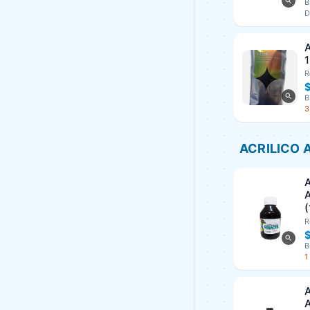
B
D
A
R
B
3
ACRILICO 
A
(
R
$
B
1
A