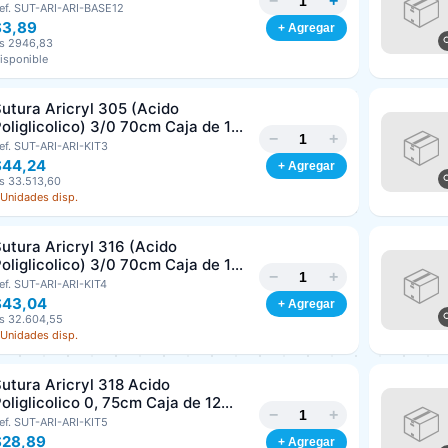
−
+
/8 Corte Inverso 19mm Und ARIZI
ef. SUT-ARI-ARI-BASE12
bsorbible
$3,89
+ Agregar
s 2946,83
isponible
utura Aricryl 305 (Acido
oliglicolico) 3/0 70cm Caja de 12
−
+
nds ARIZI Aguja de 1/2 Circulo
ef. SUT-ARI-ARI-KIT3
Punta Conica 17mm
$44,24
+ Agregar
s 33.513,60
 Unidades disp.
utura Aricryl 316 (Acido
oliglicolico) 3/0 70cm Caja de 12
−
+
nds ARIZI Aguja de 1/2 Circulo
ef. SUT-ARI-ARI-KIT4
Punta Conica 26mm
$43,04
+ Agregar
s 32.604,55
 Unidades disp.
utura Aricryl 318 Acido
oliglicolico 0, 75cm Caja de 12
−
+
nds ARIZI Aguja de 1/2 Punta
ef. SUT-ARI-ARI-KIT5
Cónica 26mm
$28,89
+ Agregar