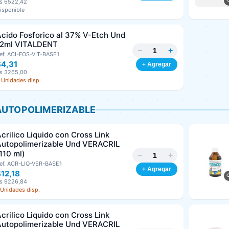
s 6522,42
isponible
cido Fosforico al 37% V-Etch Und
12ml VITALDENT
−
+
ef. ACI-FOS-VIT-BASE1
$4,31
+ Agregar
s 3265,00
 Unidades disp.
AUTOPOLIMERIZABLE
crilico Liquido con Cross Link
Autopolimerizable Und VERACRIL
110 ml)
−
+
ef. ACR-LIQ-VER-BASE1
+ Agregar
12,18
s 9226,84
 Unidades disp.
crilico Liquido con Cross Link
Autopolimerizable Und VERACRIL