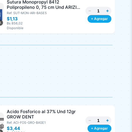
Sutura Monopropyl 8412
Polipropileno 0, 75 cm Und ARIZI
−
+
Aguja de 1/2 Circulo Punta Conica
Ref. SUT-MON-ARI-BASE5
26 mm
$1,13
+ Agregar
Bs 856,02
Disponible
Acido Fosforico al 37% Und 12gr
GROW DENT
−
+
Ref. ACI-FOS-GRO-BASE1
$3,44
+ Agregar