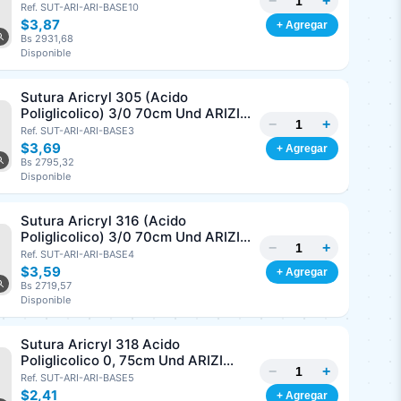
−
+
3/8 Corte Inverso 19mm Und ARIZI
Ref. SUT-ARI-ARI-BASE10
Absorbible
$3,87
+ Agregar
Bs 2931,68
Disponible
Sutura Aricryl 305 (Acido
Poliglicolico) 3/0 70cm Und ARIZI
−
+
Aguja de 1/2 Circulo Punta Conica
Ref. SUT-ARI-ARI-BASE3
17mm
$3,69
+ Agregar
Bs 2795,32
Disponible
Sutura Aricryl 316 (Acido
Poliglicolico) 3/0 70cm Und ARIZI
−
+
Aguja de 1/2 Circulo Punta Conica
Ref. SUT-ARI-ARI-BASE4
26mm
$3,59
+ Agregar
Bs 2719,57
Disponible
Sutura Aricryl 318 Acido
Poliglicolico 0, 75cm Und ARIZI
−
+
Aguja de 1/2 Punta Cónica 26mm
Ref. SUT-ARI-ARI-BASE5
$2,41
+ Agregar