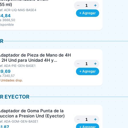
MASTERDENT
55 ml)
−
+
ef. ACR-LIQ-MAS-BASE4
+ Agregar
$4,84
s 3666,50
isponible
R
daptador de Pieza de Mano de 4H
 2H Und para Unidad 4H y
−
+
urbinas 2H
ef. ADA-PIE-GEN-BASE1
$9,69
+ Agregar
s 7340,57
 Unidades disp.
R EYECTOR
daptador de Goma Punta de la
uccion a Presion Und (Eyector)
−
+
ef. ADA-GOM-GEN-BASE1
1,87
+ Agregar