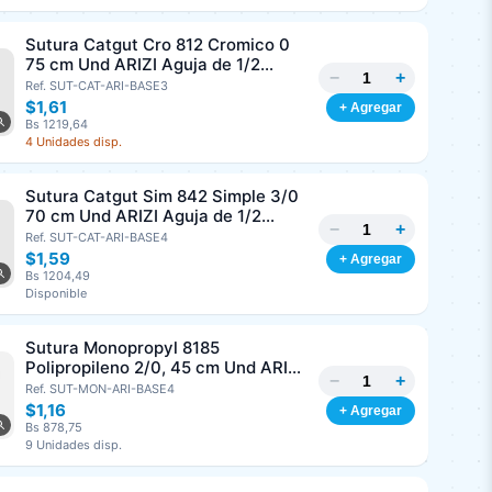
Sutura Catgut Cro 812 Cromico 0
75 cm Und ARIZI Aguja de 1/2
−
+
Circulo Punta Conica 37 mm
Ref. SUT-CAT-ARI-BASE3
$1,61
+ Agregar
Bs 1219,64
4 Unidades disp.
Sutura Catgut Sim 842 Simple 3/0
70 cm Und ARIZI Aguja de 1/2
−
+
Circulo Punta Conica 36 mm
Ref. SUT-CAT-ARI-BASE4
$1,59
+ Agregar
Bs 1204,49
Disponible
Sutura Monopropyl 8185
Polipropileno 2/0, 45 cm Und ARIZI
−
+
Aguja de 3/8 Corte Inverso 26 mm
Ref. SUT-MON-ARI-BASE4
$1,16
+ Agregar
Bs 878,75
9 Unidades disp.