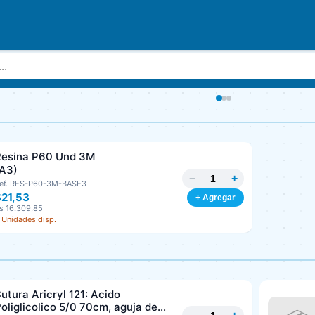
Resina P60 Und 3M
(A3)
−
+
ef. RES-P60-3M-BASE3
$21,53
+ Agregar
s 16.309,85
 Unidades disp.
utura Aricryl 121: Acido
oliglicolico 5/0 70cm, aguja de