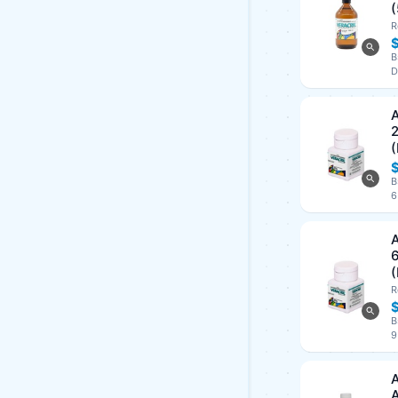
(
R
B
D
A
(
B
6
A
(
R
$
B
9
A
A