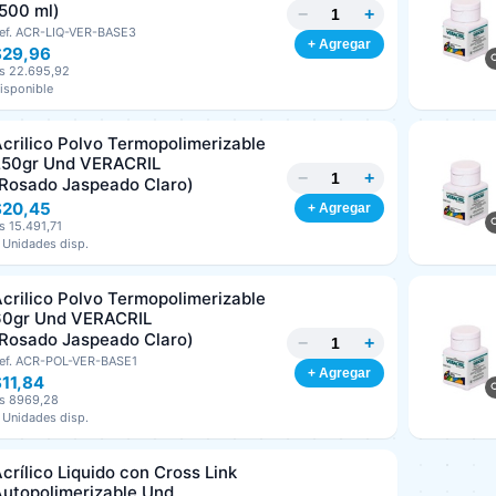
500 ml)
−
+
ef. ACR-LIQ-VER-BASE3
+ Agregar
$29,96
s 22.695,92
isponible
crilico Polvo Termopolimerizable
250gr Und VERACRIL
−
+
Rosado Jaspeado Claro)
$20,45
+ Agregar
s 15.491,71
 Unidades disp.
crilico Polvo Termopolimerizable
60gr Und VERACRIL
Rosado Jaspeado Claro)
−
+
ef. ACR-POL-VER-BASE1
+ Agregar
11,84
s 8969,28
 Unidades disp.
crílico Liquido con Cross Link
utopolimerizable Und