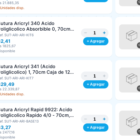
s 21.885,35
 Unidades disp.
utura Aricryl 340 Acido
oliglicolico Absorbible 0, 70cm
−
+
aja de 12 Unds ARIZI Aguja de 1/2
ef. SUT-ARI-ARI-KIT6
Punta Cónica 36mm
$2,41
+ Agregar
s 1825,67
isponible
utura Aricryl 341 (Acido
oliglicolico) 1, 70cm Caja de 12
−
+
nds ARIZI Aguja de 1/2 Circulo
ef. SUT-ARI-ARI-KIT7
Punta Conica 36mm
$29,49
+ Agregar
s 22.339,87
 Unidades disp.
utura Aricryl Rapid 9922: Acido
oliglicolico Rapido 4/0 - 70cm,
−
+
guja de 3/8 Corte Inverso 19mm
ef. SUT-ARI-ARI-BASE13
nd ARIZI Absorbible
$3,27
+ Agregar
s 2477,16
isponible