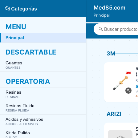
Med85.com
📂
Categorías
Principal
MENU
Principal
DESCARTABLE
3M
Guantes
GUANTES
OPERATORIA
R
B
Resinas
4
RESINAS
Resinas Fluida
RESINA FLUIDA
ARIZI
Acidos y Adhesivos
ACIDOS, ADHESIVOS
S
Kit de Pulido
P
PULIDO