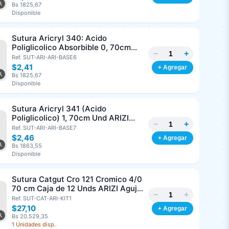
Bs 1825,67
Disponible
Sutura Aricryl 340: Acido
Poliglicolico Absorbible 0, 70cm
−
+
Und ARIZI Aguja de 1/2 Punta
Ref. SUT-ARI-ARI-BASE6
Cónica 36mm
$2,41
+ Agregar
Bs 1825,67
Disponible
Sutura Aricryl 341 (Acido
Poliglicolico) 1, 70cm Und ARIZI
−
+
Aguja de 1/2 Circulo Punta Conica
Ref. SUT-ARI-ARI-BASE7
36mm
$2,46
+ Agregar
Bs 1863,55
Disponible
Sutura Catgut Cro 121 Cromico 4/0
70 cm Caja de 12 Unds ARIZI Aguja
−
+
de 1/2 Circulo Punta Conica 26 mm
Ref. SUT-CAT-ARI-KIT1
$27,10
+ Agregar
Bs 20.529,35
1 Unidades disp.