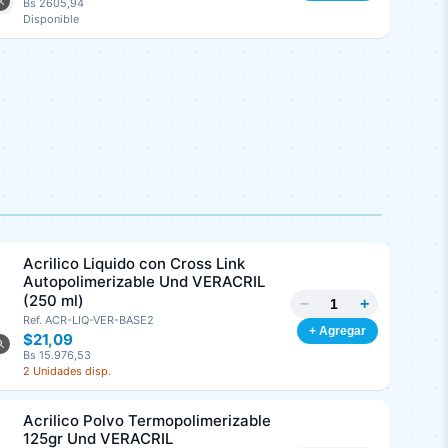
Bs 2605,94
Disponible
Acrilico Liquido con Cross Link
Autopolimerizable Und VERACRIL
(250 ml)
−
+
Ref. ACR-LIQ-VER-BASE2
+ Agregar
$21,09
Bs 15.976,53
2 Unidades disp.
Acrilico Polvo Termopolimerizable
125gr Und VERACRIL