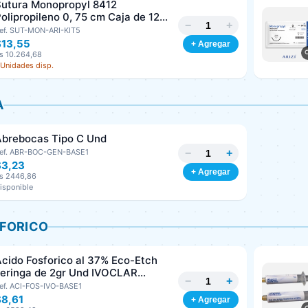
Sutura Monopropyl 8412
olipropileno 0, 75 cm Caja de 12
−
+
nds ARIZI Aguja de 1/2 Circulo
ef. SUT-MON-ARI-KIT5
Punta Conica 26 mm
$13,55
+ Agregar
s 10.264,68
 Unidades disp.
Generar cotización
Completá los datos para emitir el PDF
A
Nombre o razón social
*
Abrebocas Tipo C Und
Cédula o RIF
*
ef. ABR-BOC-GEN-BASE1
−
+
$3,23
+ Agregar
s 2446,86
isponible
Clave
Teléfono (opcional)
SFORICO
Email (opcional)
cido Fosforico al 37% Eco-Etch
eringa de 2gr Und IVOCLAR
−
+
VIVADENT
ef. ACI-FOS-IVO-BASE1
$8,61
+ Agregar
Cancelar
Generar