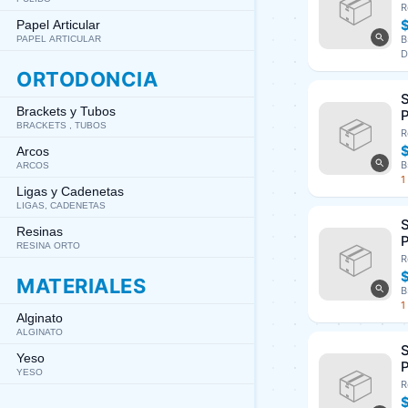
3
R
A
Papel Articular
B
PAPEL ARTICULAR
D
ORTODONCIA
S
Brackets y Tubos
P
BRACKETS , TUBOS
U
R
Arcos
B
ARCOS
1
Ligas y Cadenetas
LIGAS, CADENETAS
S
Resinas
P
RESINA ORTO
U
R
MATERIALES
B
1
Alginato
ALGINATO
S
Yeso
P
YESO
U
R