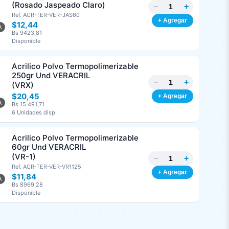
(Rosado Jaspeado Claro)
−
+
Ref. ACR-TER-VER-JAS60
+ Agregar
$12,44
Bs 9423,81
Disponible
Acrilico Polvo Termopolimerizable
250gr Und VERACRIL
−
+
(VRX)
$20,45
+ Agregar
Bs 15.491,71
6 Unidades disp.
Acrilico Polvo Termopolimerizable
60gr Und VERACRIL
(VR-1)
−
+
Ref. ACR-TER-VER-VR1125
+ Agregar
$11,84
Bs 8969,28
Disponible