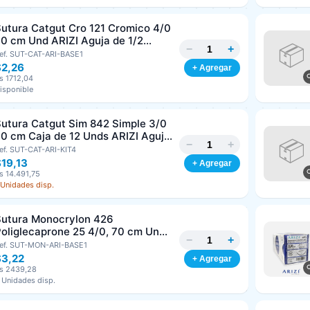
utura Catgut Cro 121 Cromico 4/0
0 cm Und ARIZI Aguja de 1/2
−
+
irculo Punta Conica 26 mm
ef. SUT-CAT-ARI-BASE1
$2,26
+ Agregar
s 1712,04
isponible
utura Catgut Sim 842 Simple 3/0
0 cm Caja de 12 Unds ARIZI Aguja
−
+
e 1/2 Circulo Punta Conica 36 mm
ef. SUT-CAT-ARI-KIT4
19,13
+ Agregar
s 14.491,75
 Unidades disp.
Sutura Monocrylon 426
oliglecaprone 25 4/0, 70 cm Und
−
+
RIZI Aguja de 3/8 Corte inverso
ef. SUT-MON-ARI-BASE1
19 mm
$3,22
+ Agregar
s 2439,28
 Unidades disp.