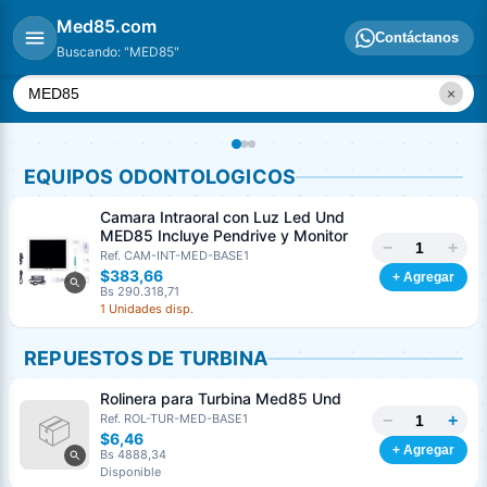
Med85.com
Contáctanos
Buscando: "MED85"
×
EQUIPOS ODONTOLOGICOS
Camara Intraoral con Luz Led Und
MED85 Incluye Pendrive y Monitor
−
+
Ref. CAM-INT-MED-BASE1
$383,66
+ Agregar
Bs 290.318,71
1 Unidades disp.
REPUESTOS DE TURBINA
Rolinera para Turbina Med85 Und
Generar cotización
−
+
Ref. ROL-TUR-MED-BASE1
Completá los datos para emitir el PDF
$6,46
+ Agregar
Bs 4888,34
Nombre o razón social
*
Disponible