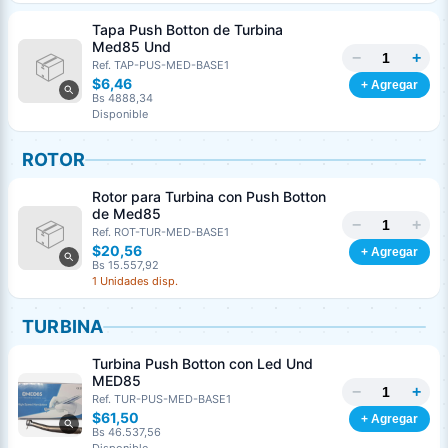
Tapa Push Botton de Turbina
Med85 Und
Cédula o RIF
*
−
+
Ref. TAP-PUS-MED-BASE1
$6,46
+ Agregar
Bs 4888,34
Clave
Disponible
Teléfono (opcional)
ROTOR
Email (opcional)
Rotor para Turbina con Push Botton
de Med85
−
+
Ref. ROT-TUR-MED-BASE1
$20,56
+ Agregar
Bs 15.557,92
Cancelar
Generar
1 Unidades disp.
TURBINA
Turbina Push Botton con Led Und
MED85
−
+
Ref. TUR-PUS-MED-BASE1
$61,50
+ Agregar
Bs 46.537,56