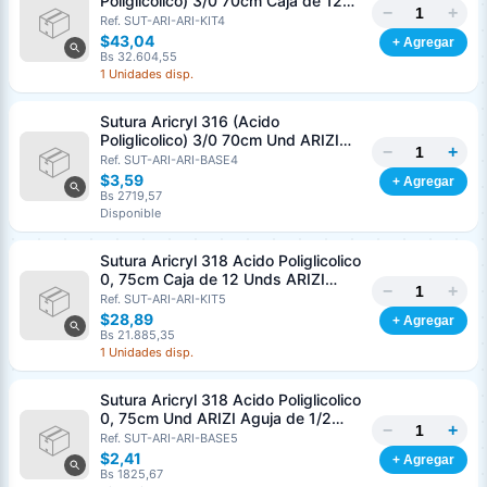
Poliglicolico) 3/0 70cm Caja de 12
−
+
Unds ARIZI Aguja de 1/2 Circulo
Ref. SUT-ARI-ARI-KIT4
Punta Conica 26mm
$43,04
+ Agregar
Bs 32.604,55
1 Unidades disp.
Sutura Aricryl 316 (Acido
Poliglicolico) 3/0 70cm Und ARIZI
−
+
Aguja de 1/2 Circulo Punta Conica
Ref. SUT-ARI-ARI-BASE4
26mm
$3,59
+ Agregar
Bs 2719,57
Disponible
Sutura Aricryl 318 Acido Poliglicolico
0, 75cm Caja de 12 Unds ARIZI
−
+
Aguja de 1/2 Punta Cónica 26mm
Ref. SUT-ARI-ARI-KIT5
$28,89
+ Agregar
Bs 21.885,35
1 Unidades disp.
Sutura Aricryl 318 Acido Poliglicolico
0, 75cm Und ARIZI Aguja de 1/2
−
+
Punta Cónica 26mm
Ref. SUT-ARI-ARI-BASE5
Generar cotización
$2,41
+ Agregar
Completá los datos para emitir el PDF
Bs 1825,67