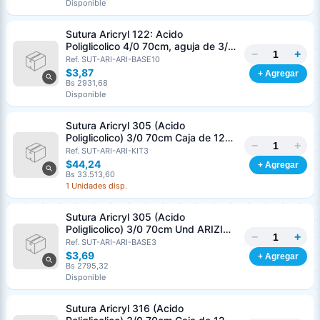
Disponible
Sutura Aricryl 122: Acido
Poliglicolico 4/0 70cm, aguja de 3/8
−
+
Corte Inverso 19mm Und ARIZI
Ref. SUT-ARI-ARI-BASE10
Absorbible
$3,87
+ Agregar
Bs 2931,68
Disponible
Sutura Aricryl 305 (Acido
Poliglicolico) 3/0 70cm Caja de 12
−
+
Unds ARIZI Aguja de 1/2 Circulo
Ref. SUT-ARI-ARI-KIT3
Punta Conica 17mm
$44,24
+ Agregar
Bs 33.513,60
1 Unidades disp.
Sutura Aricryl 305 (Acido
Poliglicolico) 3/0 70cm Und ARIZI
−
+
Aguja de 1/2 Circulo Punta Conica
Ref. SUT-ARI-ARI-BASE3
17mm
$3,69
+ Agregar
Bs 2795,32
Disponible
Sutura Aricryl 316 (Acido