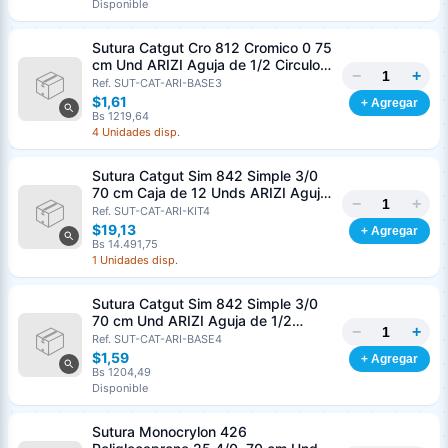
Disponible
Sutura Catgut Cro 812 Cromico 0 75
cm Und ARIZI Aguja de 1/2 Circulo
−
+
Punta Conica 37 mm
Ref. SUT-CAT-ARI-BASE3
$1,61
+ Agregar
Bs 1219,64
4 Unidades disp.
Sutura Catgut Sim 842 Simple 3/0
70 cm Caja de 12 Unds ARIZI Aguja
−
+
de 1/2 Circulo Punta Conica 36 mm
Ref. SUT-CAT-ARI-KIT4
$19,13
+ Agregar
Bs 14.491,75
1 Unidades disp.
Sutura Catgut Sim 842 Simple 3/0
70 cm Und ARIZI Aguja de 1/2
−
+
Circulo Punta Conica 36 mm
Ref. SUT-CAT-ARI-BASE4
$1,59
+ Agregar
Bs 1204,49
Disponible
Sutura Monocrylon 426