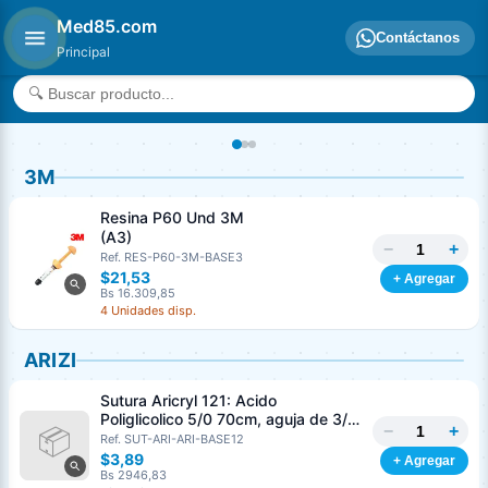
Med85.com
Contáctanos
Principal
3M
Resina P60 Und 3M
(A3)
−
+
Ref. RES-P60-3M-BASE3
$21,53
+ Agregar
Bs 16.309,85
4 Unidades disp.
ARIZI
Sutura Aricryl 121: Acido
Poliglicolico 5/0 70cm, aguja de 3/8
−
+
Corte Inverso 19mm Und ARIZI
Ref. SUT-ARI-ARI-BASE12
Absorbible
$3,89
+ Agregar
Bs 2946,83