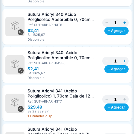
Disponible
Nombre o razón social
*
Sutura Aricryl 340 Acido
Poliglicolico Absorbible 0, 70cm
−
+
Caja de 12 Unds ARIZI Aguja de 1/2
Ref. SUT-ARI-ARI-KIT6
Cédula o RIF
*
Punta Cónica 36mm
$2,41
+ Agregar
Bs 1825,67
Disponible
Clave
Teléfono (opcional)
Sutura Aricryl 340: Acido
Poliglicolico Absorbible 0, 70cm
−
+
Und ARIZI Aguja de 1/2 Punta
Ref. SUT-ARI-ARI-BASE6
Email (opcional)
Cónica 36mm
$2,41
+ Agregar
Bs 1825,67
Disponible
Sutura Aricryl 341 (Acido
Cancelar
Generar
Poliglicolico) 1, 70cm Caja de 12
−
+
Unds ARIZI Aguja de 1/2 Circulo
Ref. SUT-ARI-ARI-KIT7
Punta Conica 36mm
$29,49
+ Agregar
Bs 22.339,87
1 Unidades disp.
Sutura Aricryl 341 (Acido