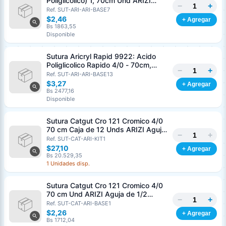
Poliglicolico) 1, 70cm Und ARIZI
−
+
Aguja de 1/2 Circulo Punta Conica
Ref. SUT-ARI-ARI-BASE7
36mm
$2,46
+ Agregar
Bs 1863,55
Disponible
Sutura Aricryl Rapid 9922: Acido
Poliglicolico Rapido 4/0 - 70cm,
−
+
aguja de 3/8 Corte Inverso 19mm
Ref. SUT-ARI-ARI-BASE13
Und ARIZI Absorbible
$3,27
+ Agregar
Bs 2477,16
Disponible
Sutura Catgut Cro 121 Cromico 4/0
70 cm Caja de 12 Unds ARIZI Aguja
−
+
de 1/2 Circulo Punta Conica 26 mm
Ref. SUT-CAT-ARI-KIT1
$27,10
+ Agregar
Bs 20.529,35
1 Unidades disp.
Sutura Catgut Cro 121 Cromico 4/0
70 cm Und ARIZI Aguja de 1/2
−
+
Circulo Punta Conica 26 mm
Ref. SUT-CAT-ARI-BASE1
$2,26
+ Agregar
Bs 1712,04