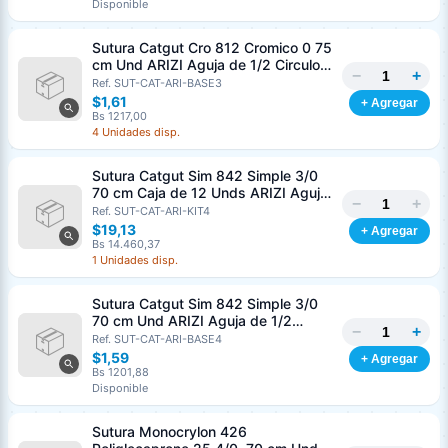
Disponible
Sutura Catgut Cro 812 Cromico 0 75
cm Und ARIZI Aguja de 1/2 Circulo
−
+
Punta Conica 37 mm
Ref. SUT-CAT-ARI-BASE3
$1,61
+ Agregar
Bs 1217,00
4 Unidades disp.
Sutura Catgut Sim 842 Simple 3/0
70 cm Caja de 12 Unds ARIZI Aguja
−
+
de 1/2 Circulo Punta Conica 36 mm
Ref. SUT-CAT-ARI-KIT4
$19,13
+ Agregar
Bs 14.460,37
1 Unidades disp.
Sutura Catgut Sim 842 Simple 3/0
70 cm Und ARIZI Aguja de 1/2
−
+
Circulo Punta Conica 36 mm
Ref. SUT-CAT-ARI-BASE4
$1,59
+ Agregar
Bs 1201,88
Disponible
Sutura Monocrylon 426