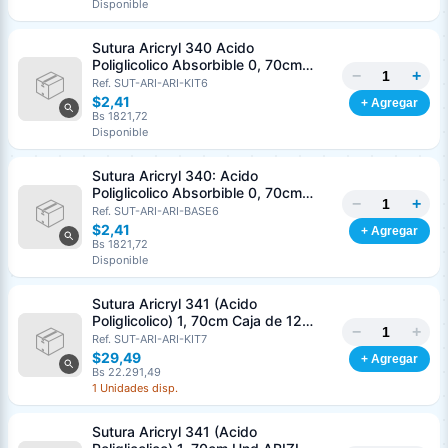
Disponible
Nombre o razón social
*
Sutura Aricryl 340 Acido
Poliglicolico Absorbible 0, 70cm
−
+
Caja de 12 Unds ARIZI Aguja de 1/2
Ref. SUT-ARI-ARI-KIT6
Cédula o RIF
*
Punta Cónica 36mm
$2,41
+ Agregar
Bs 1821,72
Disponible
Clave
Teléfono (opcional)
Sutura Aricryl 340: Acido
Poliglicolico Absorbible 0, 70cm
−
+
Und ARIZI Aguja de 1/2 Punta
Ref. SUT-ARI-ARI-BASE6
Email (opcional)
Cónica 36mm
$2,41
+ Agregar
Bs 1821,72
Disponible
Sutura Aricryl 341 (Acido
Cancelar
Generar
Poliglicolico) 1, 70cm Caja de 12
−
+
Unds ARIZI Aguja de 1/2 Circulo
Ref. SUT-ARI-ARI-KIT7
Punta Conica 36mm
$29,49
+ Agregar
Bs 22.291,49
1 Unidades disp.
Sutura Aricryl 341 (Acido