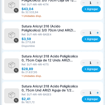
Poliglicolico) 3/0 70cm Caja de 12
−
+
Unds ARIZI Aguja de 1/2 Circulo
Ref. SUT-ARI-ARI-KIT4
Punta Conica 26mm
$43,04
+ Agregar
Bs 32.533,94
1 Unidades disp.
Sutura Aricryl 316 (Acido
Poliglicolico) 3/0 70cm Und ARIZI
−
+
Aguja de 1/2 Circulo Punta Conica
Ref. SUT-ARI-ARI-BASE4
26mm
$3,59
+ Agregar
Bs 2713,68
Disponible
Sutura Aricryl 318 Acido Poliglicolico
0, 75cm Caja de 12 Unds ARIZI
−
+
Aguja de 1/2 Punta Cónica 26mm
Ref. SUT-ARI-ARI-KIT5
$28,89
+ Agregar
Bs 21.837,95
1 Unidades disp.
Sutura Aricryl 318 Acido Poliglicolico
0, 75cm Und ARIZI Aguja de 1/2
−
+
Punta Cónica 26mm
Ref. SUT-ARI-ARI-BASE5
Generar cotización
$2,41
+ Agregar
Completá los datos para emitir el PDF
Bs 1821,72