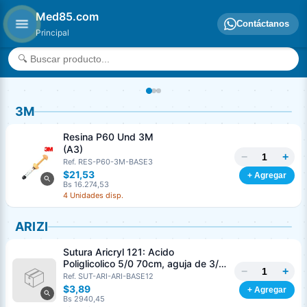
Med85.com
Contáctanos
Principal
3M
Resina P60 Und 3M
(A3)
−
+
Ref. RES-P60-3M-BASE3
$21,53
+ Agregar
Bs 16.274,53
4 Unidades disp.
ARIZI
Sutura Aricryl 121: Acido
Poliglicolico 5/0 70cm, aguja de 3/8
−
+
Corte Inverso 19mm Und ARIZI
Ref. SUT-ARI-ARI-BASE12
Absorbible
$3,89
+ Agregar
Bs 2940,45