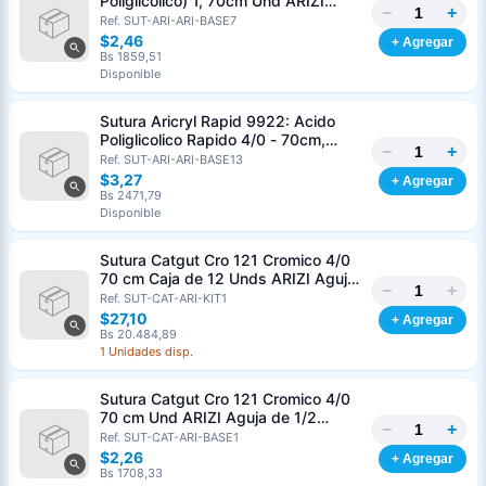
Poliglicolico) 1, 70cm Und ARIZI
−
+
Aguja de 1/2 Circulo Punta Conica
Ref. SUT-ARI-ARI-BASE7
36mm
$2,46
+ Agregar
Bs 1859,51
Disponible
Sutura Aricryl Rapid 9922: Acido
Poliglicolico Rapido 4/0 - 70cm,
−
+
aguja de 3/8 Corte Inverso 19mm
Ref. SUT-ARI-ARI-BASE13
Und ARIZI Absorbible
$3,27
+ Agregar
Bs 2471,79
Disponible
Sutura Catgut Cro 121 Cromico 4/0
70 cm Caja de 12 Unds ARIZI Aguja
−
+
de 1/2 Circulo Punta Conica 26 mm
Ref. SUT-CAT-ARI-KIT1
$27,10
+ Agregar
Bs 20.484,89
1 Unidades disp.
Sutura Catgut Cro 121 Cromico 4/0
70 cm Und ARIZI Aguja de 1/2
−
+
Circulo Punta Conica 26 mm
Ref. SUT-CAT-ARI-BASE1
$2,26
+ Agregar
Bs 1708,33