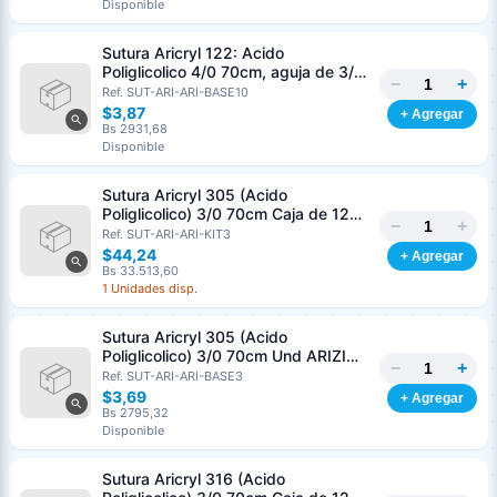
Disponible
Sutura Aricryl 122: Acido
Poliglicolico 4/0 70cm, aguja de 3/8
−
+
Corte Inverso 19mm Und ARIZI
Ref. SUT-ARI-ARI-BASE10
Absorbible
$3,87
+ Agregar
Bs 2931,68
Disponible
Sutura Aricryl 305 (Acido
Poliglicolico) 3/0 70cm Caja de 12
−
+
Unds ARIZI Aguja de 1/2 Circulo
Ref. SUT-ARI-ARI-KIT3
Punta Conica 17mm
$44,24
+ Agregar
Bs 33.513,60
1 Unidades disp.
Sutura Aricryl 305 (Acido
Poliglicolico) 3/0 70cm Und ARIZI
−
+
Aguja de 1/2 Circulo Punta Conica
Ref. SUT-ARI-ARI-BASE3
17mm
$3,69
+ Agregar
Bs 2795,32
Disponible
Sutura Aricryl 316 (Acido