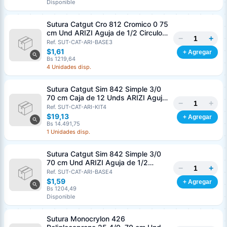
Disponible
Sutura Catgut Cro 812 Cromico 0 75
cm Und ARIZI Aguja de 1/2 Circulo
−
+
Punta Conica 37 mm
Ref. SUT-CAT-ARI-BASE3
$1,61
+ Agregar
Bs 1219,64
4 Unidades disp.
Sutura Catgut Sim 842 Simple 3/0
70 cm Caja de 12 Unds ARIZI Aguja
−
+
de 1/2 Circulo Punta Conica 36 mm
Ref. SUT-CAT-ARI-KIT4
$19,13
+ Agregar
Bs 14.491,75
1 Unidades disp.
Sutura Catgut Sim 842 Simple 3/0
70 cm Und ARIZI Aguja de 1/2
−
+
Circulo Punta Conica 36 mm
Ref. SUT-CAT-ARI-BASE4
$1,59
+ Agregar
Bs 1204,49
Disponible
Sutura Monocrylon 426