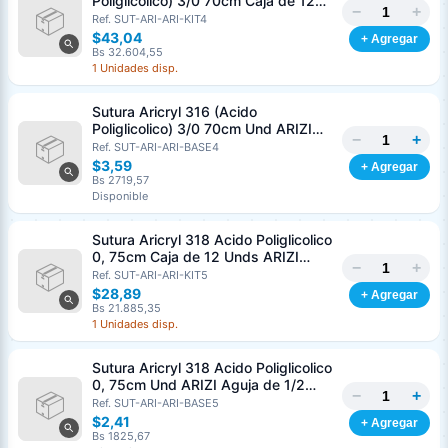
Poliglicolico) 3/0 70cm Caja de 12
−
+
Unds ARIZI Aguja de 1/2 Circulo
Ref. SUT-ARI-ARI-KIT4
Punta Conica 26mm
$43,04
+ Agregar
Bs 32.604,55
1 Unidades disp.
Sutura Aricryl 316 (Acido
Poliglicolico) 3/0 70cm Und ARIZI
−
+
Aguja de 1/2 Circulo Punta Conica
Ref. SUT-ARI-ARI-BASE4
26mm
$3,59
+ Agregar
Bs 2719,57
Disponible
Sutura Aricryl 318 Acido Poliglicolico
0, 75cm Caja de 12 Unds ARIZI
−
+
Aguja de 1/2 Punta Cónica 26mm
Ref. SUT-ARI-ARI-KIT5
$28,89
+ Agregar
Bs 21.885,35
1 Unidades disp.
Sutura Aricryl 318 Acido Poliglicolico
0, 75cm Und ARIZI Aguja de 1/2
−
+
Punta Cónica 26mm
Ref. SUT-ARI-ARI-BASE5
Generar cotización
$2,41
+ Agregar
Completá los datos para emitir el PDF
Bs 1825,67