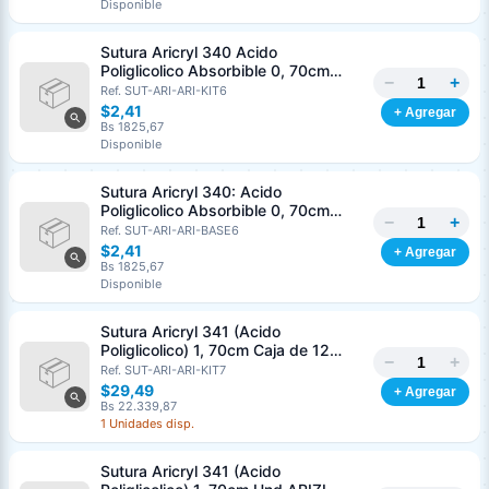
Disponible
Nombre o razón social
*
Sutura Aricryl 340 Acido
Poliglicolico Absorbible 0, 70cm
−
+
Caja de 12 Unds ARIZI Aguja de 1/2
Ref. SUT-ARI-ARI-KIT6
Cédula o RIF
*
Punta Cónica 36mm
$2,41
+ Agregar
Bs 1825,67
Disponible
Clave
Teléfono (opcional)
Sutura Aricryl 340: Acido
Poliglicolico Absorbible 0, 70cm
−
+
Und ARIZI Aguja de 1/2 Punta
Ref. SUT-ARI-ARI-BASE6
Email (opcional)
Cónica 36mm
$2,41
+ Agregar
Bs 1825,67
Disponible
Sutura Aricryl 341 (Acido
Cancelar
Generar
Poliglicolico) 1, 70cm Caja de 12
−
+
Unds ARIZI Aguja de 1/2 Circulo
Ref. SUT-ARI-ARI-KIT7
Punta Conica 36mm
$29,49
+ Agregar
Bs 22.339,87
1 Unidades disp.
Sutura Aricryl 341 (Acido