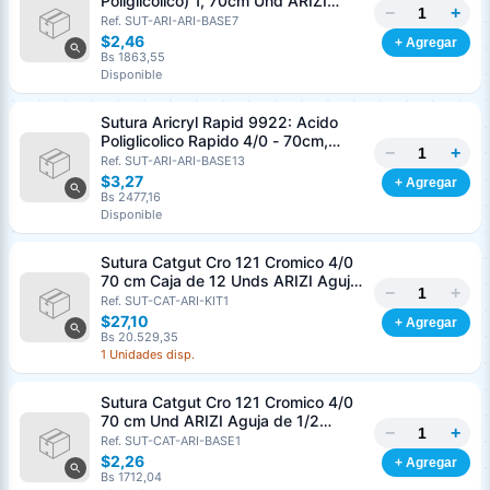
Poliglicolico) 1, 70cm Und ARIZI
−
+
Aguja de 1/2 Circulo Punta Conica
Ref. SUT-ARI-ARI-BASE7
36mm
$2,46
+ Agregar
Bs 1863,55
Disponible
Sutura Aricryl Rapid 9922: Acido
Poliglicolico Rapido 4/0 - 70cm,
−
+
aguja de 3/8 Corte Inverso 19mm
Ref. SUT-ARI-ARI-BASE13
Und ARIZI Absorbible
$3,27
+ Agregar
Bs 2477,16
Disponible
Sutura Catgut Cro 121 Cromico 4/0
70 cm Caja de 12 Unds ARIZI Aguja
−
+
de 1/2 Circulo Punta Conica 26 mm
Ref. SUT-CAT-ARI-KIT1
$27,10
+ Agregar
Bs 20.529,35
1 Unidades disp.
Sutura Catgut Cro 121 Cromico 4/0
70 cm Und ARIZI Aguja de 1/2
−
+
Circulo Punta Conica 26 mm
Ref. SUT-CAT-ARI-BASE1
$2,26
+ Agregar
Bs 1712,04