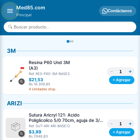
Med85.com
Contáctanos
Principal
3M
Resina P60 Und 3M
(A3)
−
+
Ref. RES-P60-3M-BASE3
$21,53
+ Agregar
Bs 16.309,85
4 Unidades disp.
ARIZI
Sutura Aricryl 121: Acido
Poliglicolico 5/0 70cm, aguja de 3/8
−
+
Corte Inverso 19mm Und ARIZI
Ref. SUT-ARI-ARI-BASE12
Absorbible
$3,89
+ Agregar
Bs 2946,83