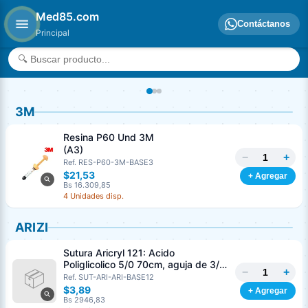
Med85.com
Contáctanos
Principal
3M
Resina P60 Und 3M
(A3)
−
+
Ref. RES-P60-3M-BASE3
$21,53
+ Agregar
Bs 16.309,85
4 Unidades disp.
ARIZI
Sutura Aricryl 121: Acido
Poliglicolico 5/0 70cm, aguja de 3/8
−
+
Corte Inverso 19mm Und ARIZI
Ref. SUT-ARI-ARI-BASE12
Absorbible
$3,89
+ Agregar
Bs 2946,83