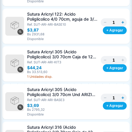
Disponible
Sutura Aricryl 122: Acido
Poliglicolico 4/0 70cm, aguja de 3/8
−
+
Corte Inverso 19mm Und ARIZI
Ref. SUT-ARI-ARI-BASE10
Absorbible
$3,87
+ Agregar
Bs 2931,68
Disponible
Sutura Aricryl 305 (Acido
Poliglicolico) 3/0 70cm Caja de 12
−
+
Unds ARIZI Aguja de 1/2 Circulo
Ref. SUT-ARI-ARI-KIT3
Punta Conica 17mm
$44,24
+ Agregar
Bs 33.513,60
1 Unidades disp.
Sutura Aricryl 305 (Acido
Poliglicolico) 3/0 70cm Und ARIZI
−
+
Aguja de 1/2 Circulo Punta Conica
Ref. SUT-ARI-ARI-BASE3
17mm
$3,69
+ Agregar
Bs 2795,32
Disponible
Sutura Aricryl 316 (Acido