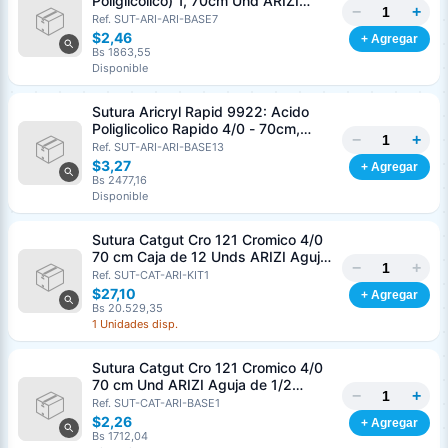
Poliglicolico) 1, 70cm Und ARIZI
−
+
Aguja de 1/2 Circulo Punta Conica
Ref. SUT-ARI-ARI-BASE7
36mm
$2,46
+ Agregar
Bs 1863,55
Disponible
Sutura Aricryl Rapid 9922: Acido
Poliglicolico Rapido 4/0 - 70cm,
−
+
aguja de 3/8 Corte Inverso 19mm
Ref. SUT-ARI-ARI-BASE13
Und ARIZI Absorbible
$3,27
+ Agregar
Bs 2477,16
Disponible
Sutura Catgut Cro 121 Cromico 4/0
70 cm Caja de 12 Unds ARIZI Aguja
−
+
de 1/2 Circulo Punta Conica 26 mm
Ref. SUT-CAT-ARI-KIT1
$27,10
+ Agregar
Bs 20.529,35
1 Unidades disp.
Sutura Catgut Cro 121 Cromico 4/0
70 cm Und ARIZI Aguja de 1/2
−
+
Circulo Punta Conica 26 mm
Ref. SUT-CAT-ARI-BASE1
$2,26
+ Agregar
Bs 1712,04