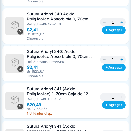
Disponible
Nombre o razón social
*
Sutura Aricryl 340 Acido
Poliglicolico Absorbible 0, 70cm
−
+
Caja de 12 Unds ARIZI Aguja de 1/2
Ref. SUT-ARI-ARI-KIT6
Cédula o RIF
*
Punta Cónica 36mm
$2,41
+ Agregar
Bs 1825,67
Disponible
Clave
Teléfono (opcional)
Sutura Aricryl 340: Acido
Poliglicolico Absorbible 0, 70cm
−
+
Und ARIZI Aguja de 1/2 Punta
Ref. SUT-ARI-ARI-BASE6
Email (opcional)
Cónica 36mm
$2,41
+ Agregar
Bs 1825,67
Disponible
Sutura Aricryl 341 (Acido
Cancelar
Generar
Poliglicolico) 1, 70cm Caja de 12
−
+
Unds ARIZI Aguja de 1/2 Circulo
Ref. SUT-ARI-ARI-KIT7
Punta Conica 36mm
$29,49
+ Agregar
Bs 22.339,87
1 Unidades disp.
Sutura Aricryl 341 (Acido