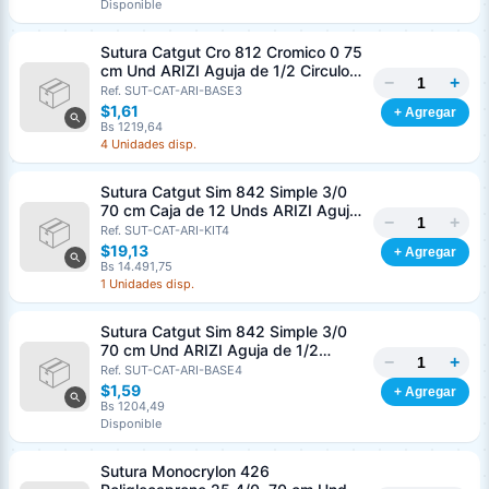
Disponible
Sutura Catgut Cro 812 Cromico 0 75
cm Und ARIZI Aguja de 1/2 Circulo
−
+
Punta Conica 37 mm
Ref. SUT-CAT-ARI-BASE3
$1,61
+ Agregar
Bs 1219,64
4 Unidades disp.
Sutura Catgut Sim 842 Simple 3/0
70 cm Caja de 12 Unds ARIZI Aguja
−
+
de 1/2 Circulo Punta Conica 36 mm
Ref. SUT-CAT-ARI-KIT4
$19,13
+ Agregar
Bs 14.491,75
1 Unidades disp.
Sutura Catgut Sim 842 Simple 3/0
70 cm Und ARIZI Aguja de 1/2
−
+
Circulo Punta Conica 36 mm
Ref. SUT-CAT-ARI-BASE4
$1,59
+ Agregar
Bs 1204,49
Disponible
Sutura Monocrylon 426