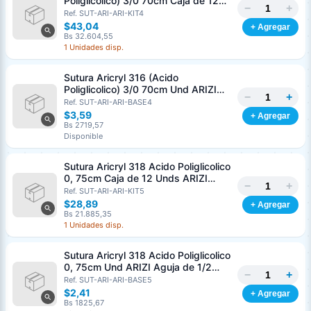
Poliglicolico) 3/0 70cm Caja de 12
−
+
Unds ARIZI Aguja de 1/2 Circulo
Ref. SUT-ARI-ARI-KIT4
Punta Conica 26mm
$43,04
+ Agregar
Bs 32.604,55
1 Unidades disp.
Sutura Aricryl 316 (Acido
Poliglicolico) 3/0 70cm Und ARIZI
−
+
Aguja de 1/2 Circulo Punta Conica
Ref. SUT-ARI-ARI-BASE4
26mm
$3,59
+ Agregar
Bs 2719,57
Disponible
Sutura Aricryl 318 Acido Poliglicolico
0, 75cm Caja de 12 Unds ARIZI
−
+
Aguja de 1/2 Punta Cónica 26mm
Ref. SUT-ARI-ARI-KIT5
$28,89
+ Agregar
Bs 21.885,35
1 Unidades disp.
Sutura Aricryl 318 Acido Poliglicolico
0, 75cm Und ARIZI Aguja de 1/2
−
+
Punta Cónica 26mm
Ref. SUT-ARI-ARI-BASE5
Generar cotización
$2,41
+ Agregar
Completá los datos para emitir el PDF
Bs 1825,67