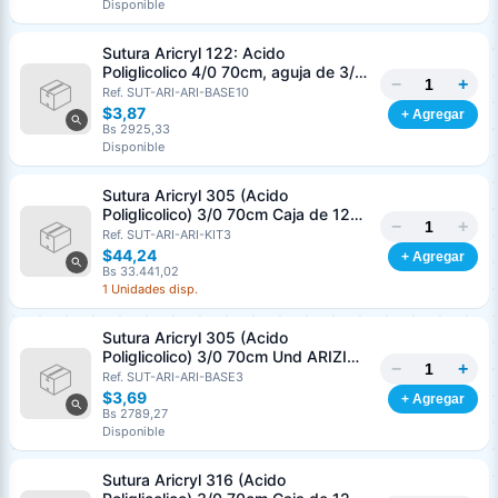
Disponible
Sutura Aricryl 122: Acido
Poliglicolico 4/0 70cm, aguja de 3/8
−
+
Corte Inverso 19mm Und ARIZI
Ref. SUT-ARI-ARI-BASE10
Absorbible
$3,87
+ Agregar
Bs 2925,33
Disponible
Sutura Aricryl 305 (Acido
Poliglicolico) 3/0 70cm Caja de 12
−
+
Unds ARIZI Aguja de 1/2 Circulo
Ref. SUT-ARI-ARI-KIT3
Punta Conica 17mm
$44,24
+ Agregar
Bs 33.441,02
1 Unidades disp.
Sutura Aricryl 305 (Acido
Poliglicolico) 3/0 70cm Und ARIZI
−
+
Aguja de 1/2 Circulo Punta Conica
Ref. SUT-ARI-ARI-BASE3
17mm
$3,69
+ Agregar
Bs 2789,27
Disponible
Sutura Aricryl 316 (Acido