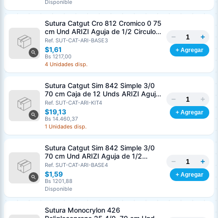
Disponible
Sutura Catgut Cro 812 Cromico 0 75
cm Und ARIZI Aguja de 1/2 Circulo
−
+
Punta Conica 37 mm
Ref. SUT-CAT-ARI-BASE3
$1,61
+ Agregar
Bs 1217,00
4 Unidades disp.
Sutura Catgut Sim 842 Simple 3/0
70 cm Caja de 12 Unds ARIZI Aguja
−
+
de 1/2 Circulo Punta Conica 36 mm
Ref. SUT-CAT-ARI-KIT4
$19,13
+ Agregar
Bs 14.460,37
1 Unidades disp.
Sutura Catgut Sim 842 Simple 3/0
70 cm Und ARIZI Aguja de 1/2
−
+
Circulo Punta Conica 36 mm
Ref. SUT-CAT-ARI-BASE4
$1,59
+ Agregar
Bs 1201,88
Disponible
Sutura Monocrylon 426