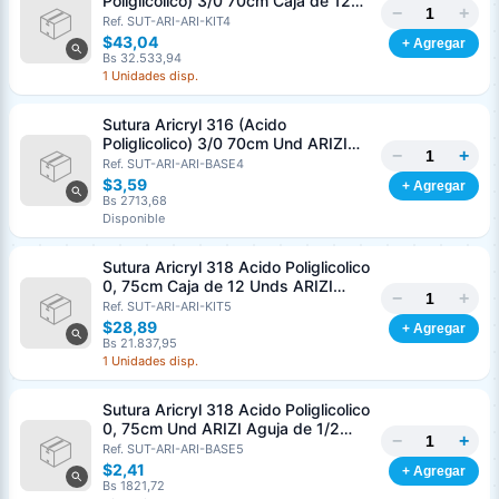
Poliglicolico) 3/0 70cm Caja de 12
−
+
Unds ARIZI Aguja de 1/2 Circulo
Ref. SUT-ARI-ARI-KIT4
Punta Conica 26mm
$43,04
+ Agregar
Bs 32.533,94
1 Unidades disp.
Sutura Aricryl 316 (Acido
Poliglicolico) 3/0 70cm Und ARIZI
−
+
Aguja de 1/2 Circulo Punta Conica
Ref. SUT-ARI-ARI-BASE4
26mm
$3,59
+ Agregar
Bs 2713,68
Disponible
Sutura Aricryl 318 Acido Poliglicolico
0, 75cm Caja de 12 Unds ARIZI
−
+
Aguja de 1/2 Punta Cónica 26mm
Ref. SUT-ARI-ARI-KIT5
$28,89
+ Agregar
Bs 21.837,95
1 Unidades disp.
Sutura Aricryl 318 Acido Poliglicolico
0, 75cm Und ARIZI Aguja de 1/2
−
+
Punta Cónica 26mm
Ref. SUT-ARI-ARI-BASE5
Generar cotización
$2,41
+ Agregar
Completá los datos para emitir el PDF
Bs 1821,72