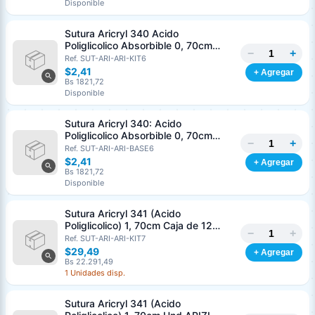
Disponible
Nombre o razón social
*
Sutura Aricryl 340 Acido
Poliglicolico Absorbible 0, 70cm
−
+
Caja de 12 Unds ARIZI Aguja de 1/2
Ref. SUT-ARI-ARI-KIT6
Cédula o RIF
*
Punta Cónica 36mm
$2,41
+ Agregar
Bs 1821,72
Disponible
Clave
Teléfono (opcional)
Sutura Aricryl 340: Acido
Poliglicolico Absorbible 0, 70cm
−
+
Und ARIZI Aguja de 1/2 Punta
Ref. SUT-ARI-ARI-BASE6
Email (opcional)
Cónica 36mm
$2,41
+ Agregar
Bs 1821,72
Disponible
Sutura Aricryl 341 (Acido
Cancelar
Generar
Poliglicolico) 1, 70cm Caja de 12
−
+
Unds ARIZI Aguja de 1/2 Circulo
Ref. SUT-ARI-ARI-KIT7
Punta Conica 36mm
$29,49
+ Agregar
Bs 22.291,49
1 Unidades disp.
Sutura Aricryl 341 (Acido