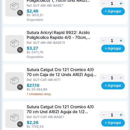
Poliglicolico) 1, 70cm Und ARIZI
−
+
Aguja de 1/2 Circulo Punta Conica
Ref. SUT-ARI-ARI-BASE7
36mm
$2,46
+ Agregar
Bs 1859,51
Disponible
Sutura Aricryl Rapid 9922: Acido
Poliglicolico Rapido 4/0 - 70cm,
−
+
aguja de 3/8 Corte Inverso 19mm
Ref. SUT-ARI-ARI-BASE13
Und ARIZI Absorbible
$3,27
+ Agregar
Bs 2471,79
Disponible
Sutura Catgut Cro 121 Cromico 4/0
70 cm Caja de 12 Unds ARIZI Aguja
−
+
de 1/2 Circulo Punta Conica 26 mm
Ref. SUT-CAT-ARI-KIT1
$27,10
+ Agregar
Bs 20.484,89
1 Unidades disp.
Sutura Catgut Cro 121 Cromico 4/0
70 cm Und ARIZI Aguja de 1/2
−
+
Circulo Punta Conica 26 mm
Ref. SUT-CAT-ARI-BASE1
$2,26
+ Agregar
Bs 1708,33