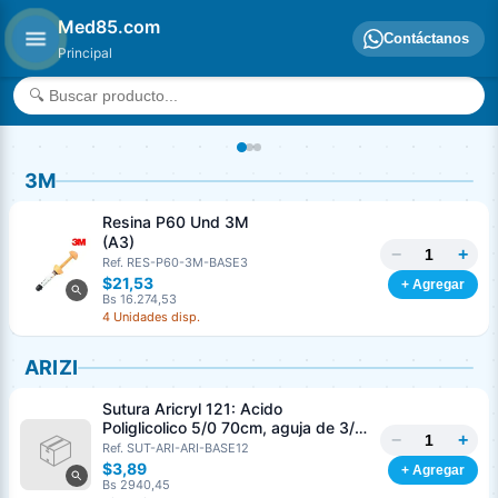
Med85.com
Contáctanos
Principal
3M
Resina P60 Und 3M
(A3)
−
+
Ref. RES-P60-3M-BASE3
$21,53
+ Agregar
Bs 16.274,53
4 Unidades disp.
ARIZI
Sutura Aricryl 121: Acido
Poliglicolico 5/0 70cm, aguja de 3/8
−
+
Corte Inverso 19mm Und ARIZI
Ref. SUT-ARI-ARI-BASE12
Absorbible
$3,89
+ Agregar
Bs 2940,45