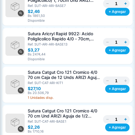
Poliglicolico) 1, 70cm Und ARIZI
−
+
Aguja de 1/2 Circulo Punta Conica
Ref. SUT-ARI-ARI-BASE7
36mm
$2,46
+ Agregar
Bs 1861,50
Disponible
Sutura Aricryl Rapid 9922: Acido
Poliglicolico Rapido 4/0 - 70cm,
−
+
aguja de 3/8 Corte Inverso 19mm
Ref. SUT-ARI-ARI-BASE13
Und ARIZI Absorbible
$3,27
+ Agregar
Bs 2474,44
Disponible
Sutura Catgut Cro 121 Cromico 4/0
70 cm Caja de 12 Unds ARIZI Aguja
−
+
de 1/2 Circulo Punta Conica 26 mm
Ref. SUT-CAT-ARI-KIT1
$27,10
+ Agregar
Bs 20.506,79
1 Unidades disp.
Sutura Catgut Cro 121 Cromico 4/0
70 cm Und ARIZI Aguja de 1/2
−
+
Circulo Punta Conica 26 mm
Ref. SUT-CAT-ARI-BASE1
$2,26
+ Agregar
Bs 1710,16