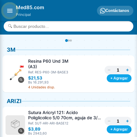
Med85.com
Contáctanos
Principal
3M
Resina P60 Und 3M
(A3)
−
+
Ref. RES-P60-3M-BASE3
$21,53
+ Agregar
Bs 16.291,93
4 Unidades disp.
ARIZI
Sutura Aricryl 121: Acido
Poliglicolico 5/0 70cm, aguja de 3/8
−
+
Corte Inverso 19mm Und ARIZI
Ref. SUT-ARI-ARI-BASE12
Absorbible
$3,89
+ Agregar
Bs 2943,60