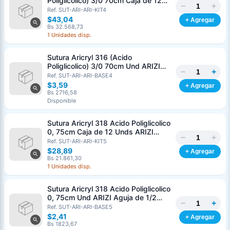
Poliglicolico) 3/0 70cm Caja de 12
−
+
Unds ARIZI Aguja de 1/2 Circulo
Ref. SUT-ARI-ARI-KIT4
Punta Conica 26mm
$43,04
+ Agregar
Bs 32.568,73
1 Unidades disp.
Sutura Aricryl 316 (Acido
Poliglicolico) 3/0 70cm Und ARIZI
−
+
Aguja de 1/2 Circulo Punta Conica
Ref. SUT-ARI-ARI-BASE4
26mm
$3,59
+ Agregar
Bs 2716,58
Disponible
Sutura Aricryl 318 Acido Poliglicolico
0, 75cm Caja de 12 Unds ARIZI
−
+
Aguja de 1/2 Punta Cónica 26mm
Ref. SUT-ARI-ARI-KIT5
$28,89
+ Agregar
Bs 21.861,30
1 Unidades disp.
Sutura Aricryl 318 Acido Poliglicolico
0, 75cm Und ARIZI Aguja de 1/2
−
+
Punta Cónica 26mm
Ref. SUT-ARI-ARI-BASE5
Generar cotización
$2,41
+ Agregar
Completá los datos para emitir el PDF
Bs 1823,67