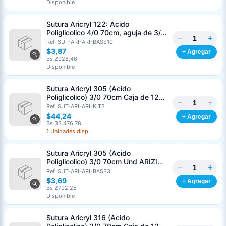
Disponible
Sutura Aricryl 122: Acido
Poliglicolico 4/0 70cm, aguja de 3/8
−
+
Corte Inverso 19mm Und ARIZI
Ref. SUT-ARI-ARI-BASE10
Absorbible
$3,87
+ Agregar
Bs 2928,46
Disponible
Sutura Aricryl 305 (Acido
Poliglicolico) 3/0 70cm Caja de 12
−
+
Unds ARIZI Aguja de 1/2 Circulo
Ref. SUT-ARI-ARI-KIT3
Punta Conica 17mm
$44,24
+ Agregar
Bs 33.476,78
1 Unidades disp.
Sutura Aricryl 305 (Acido
Poliglicolico) 3/0 70cm Und ARIZI
−
+
Aguja de 1/2 Circulo Punta Conica
Ref. SUT-ARI-ARI-BASE3
17mm
$3,69
+ Agregar
Bs 2792,25
Disponible
Sutura Aricryl 316 (Acido