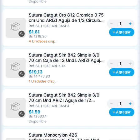
Disponible
Sutura Catgut Cro 812 Cromico 0 75
cm Und ARIZI Aguja de 1/2 Circulo
−
+
Punta Conica 37 mm
Ref. SUT-CAT-ARI-BASE3
$1,61
+ Agregar
Bs 1218,30
4 Unidades disp.
Sutura Catgut Sim 842 Simple 3/0
70 cm Caja de 12 Unds ARIZI Aguja
−
+
de 1/2 Circulo Punta Conica 36 mm
Ref. SUT-CAT-ARI-KIT4
$19,13
+ Agregar
Bs 14.475,83
1 Unidades disp.
Sutura Catgut Sim 842 Simple 3/0
70 cm Und ARIZI Aguja de 1/2
−
+
Circulo Punta Conica 36 mm
Ref. SUT-CAT-ARI-BASE4
$1,59
+ Agregar
Bs 1203,17
Disponible
Sutura Monocrylon 426