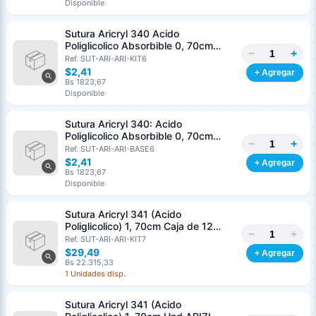
Disponible
Nombre o razón social
*
Sutura Aricryl 340 Acido
Poliglicolico Absorbible 0, 70cm
−
+
Caja de 12 Unds ARIZI Aguja de 1/2
Ref. SUT-ARI-ARI-KIT6
Cédula o RIF
*
Punta Cónica 36mm
$2,41
+ Agregar
Bs 1823,67
Disponible
Clave
Teléfono (opcional)
Sutura Aricryl 340: Acido
Poliglicolico Absorbible 0, 70cm
−
+
Und ARIZI Aguja de 1/2 Punta
Ref. SUT-ARI-ARI-BASE6
Email (opcional)
Cónica 36mm
$2,41
+ Agregar
Bs 1823,67
Disponible
Sutura Aricryl 341 (Acido
Cancelar
Generar
Poliglicolico) 1, 70cm Caja de 12
−
+
Unds ARIZI Aguja de 1/2 Circulo
Ref. SUT-ARI-ARI-KIT7
Punta Conica 36mm
$29,49
+ Agregar
Bs 22.315,33
1 Unidades disp.
Sutura Aricryl 341 (Acido