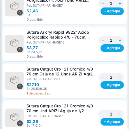
Poliglicolico) 1, 70cm Und ARIZI
−
+
Aguja de 1/2 Circulo Punta Conica
Ref. SUT-ARI-ARI-BASE7
36mm
$2,46
+ Agregar
Bs 1863,55
Disponible
Sutura Aricryl Rapid 9922: Acido
Poliglicolico Rapido 4/0 - 70cm,
−
+
aguja de 3/8 Corte Inverso 19mm
Ref. SUT-ARI-ARI-BASE13
Und ARIZI Absorbible
$3,27
+ Agregar
Bs 2477,16
Disponible
Sutura Catgut Cro 121 Cromico 4/0
70 cm Caja de 12 Unds ARIZI Aguja
−
+
de 1/2 Circulo Punta Conica 26 mm
Ref. SUT-CAT-ARI-KIT1
$27,10
+ Agregar
Bs 20.529,35
1 Unidades disp.
Sutura Catgut Cro 121 Cromico 4/0
70 cm Und ARIZI Aguja de 1/2
−
+
Circulo Punta Conica 26 mm
Ref. SUT-CAT-ARI-BASE1
$2,26
+ Agregar
Bs 1712,04