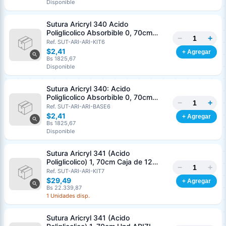
Disponible
Nombre o razón social
*
Sutura Aricryl 340 Acido
Poliglicolico Absorbible 0, 70cm
−
+
Caja de 12 Unds ARIZI Aguja de 1/2
Ref. SUT-ARI-ARI-KIT6
Cédula o RIF
*
Punta Cónica 36mm
$2,41
+ Agregar
Bs 1825,67
Disponible
Clave
Teléfono (opcional)
Sutura Aricryl 340: Acido
Poliglicolico Absorbible 0, 70cm
−
+
Und ARIZI Aguja de 1/2 Punta
Ref. SUT-ARI-ARI-BASE6
Email (opcional)
Cónica 36mm
$2,41
+ Agregar
Bs 1825,67
Disponible
Sutura Aricryl 341 (Acido
Cancelar
Generar
Poliglicolico) 1, 70cm Caja de 12
−
+
Unds ARIZI Aguja de 1/2 Circulo
Ref. SUT-ARI-ARI-KIT7
Punta Conica 36mm
$29,49
+ Agregar
Bs 22.339,87
1 Unidades disp.
Sutura Aricryl 341 (Acido