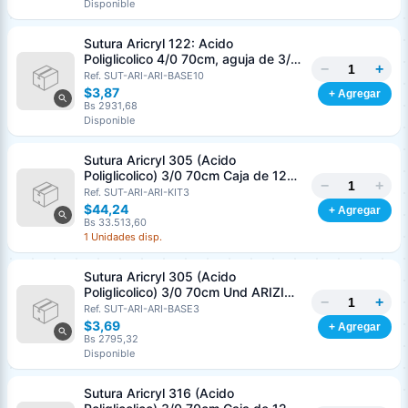
Disponible
Sutura Aricryl 122: Acido
Poliglicolico 4/0 70cm, aguja de 3/8
−
+
Corte Inverso 19mm Und ARIZI
Ref. SUT-ARI-ARI-BASE10
Absorbible
$3,87
+ Agregar
Bs 2931,68
Disponible
Sutura Aricryl 305 (Acido
Poliglicolico) 3/0 70cm Caja de 12
−
+
Unds ARIZI Aguja de 1/2 Circulo
Ref. SUT-ARI-ARI-KIT3
Punta Conica 17mm
$44,24
+ Agregar
Bs 33.513,60
1 Unidades disp.
Sutura Aricryl 305 (Acido
Poliglicolico) 3/0 70cm Und ARIZI
−
+
Aguja de 1/2 Circulo Punta Conica
Ref. SUT-ARI-ARI-BASE3
17mm
$3,69
+ Agregar
Bs 2795,32
Disponible
Sutura Aricryl 316 (Acido