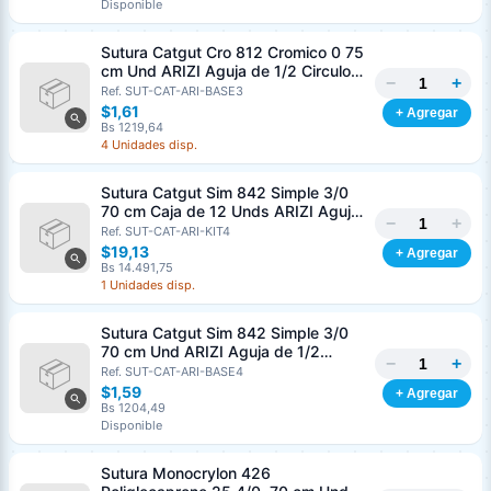
Disponible
Sutura Catgut Cro 812 Cromico 0 75
cm Und ARIZI Aguja de 1/2 Circulo
−
+
Punta Conica 37 mm
Ref. SUT-CAT-ARI-BASE3
$1,61
+ Agregar
Bs 1219,64
4 Unidades disp.
Sutura Catgut Sim 842 Simple 3/0
70 cm Caja de 12 Unds ARIZI Aguja
−
+
de 1/2 Circulo Punta Conica 36 mm
Ref. SUT-CAT-ARI-KIT4
$19,13
+ Agregar
Bs 14.491,75
1 Unidades disp.
Sutura Catgut Sim 842 Simple 3/0
70 cm Und ARIZI Aguja de 1/2
−
+
Circulo Punta Conica 36 mm
Ref. SUT-CAT-ARI-BASE4
$1,59
+ Agregar
Bs 1204,49
Disponible
Sutura Monocrylon 426