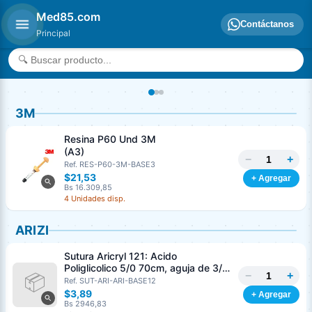
Med85.com
Contáctanos
Principal
3M
Resina P60 Und 3M
(A3)
−
+
Ref. RES-P60-3M-BASE3
$21,53
+ Agregar
Bs 16.309,85
4 Unidades disp.
ARIZI
Sutura Aricryl 121: Acido
Poliglicolico 5/0 70cm, aguja de 3/8
−
+
Corte Inverso 19mm Und ARIZI
Ref. SUT-ARI-ARI-BASE12
Absorbible
$3,89
+ Agregar
Bs 2946,83