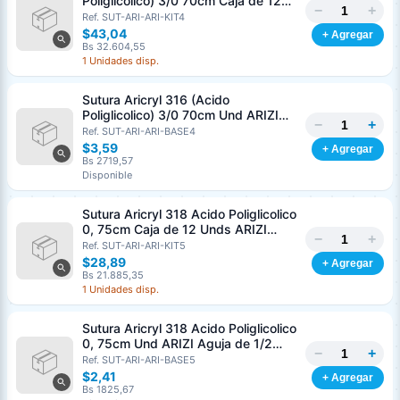
Poliglicolico) 3/0 70cm Caja de 12
−
+
Unds ARIZI Aguja de 1/2 Circulo
Ref. SUT-ARI-ARI-KIT4
Punta Conica 26mm
$43,04
+ Agregar
Bs 32.604,55
1 Unidades disp.
Sutura Aricryl 316 (Acido
Poliglicolico) 3/0 70cm Und ARIZI
−
+
Aguja de 1/2 Circulo Punta Conica
Ref. SUT-ARI-ARI-BASE4
26mm
$3,59
+ Agregar
Bs 2719,57
Disponible
Sutura Aricryl 318 Acido Poliglicolico
0, 75cm Caja de 12 Unds ARIZI
−
+
Aguja de 1/2 Punta Cónica 26mm
Ref. SUT-ARI-ARI-KIT5
$28,89
+ Agregar
Bs 21.885,35
1 Unidades disp.
Sutura Aricryl 318 Acido Poliglicolico
0, 75cm Und ARIZI Aguja de 1/2
−
+
Punta Cónica 26mm
Ref. SUT-ARI-ARI-BASE5
Generar cotización
$2,41
+ Agregar
Completá los datos para emitir el PDF
Bs 1825,67