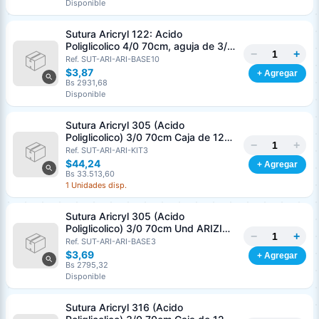
Disponible
Sutura Aricryl 122: Acido
Poliglicolico 4/0 70cm, aguja de 3/8
−
+
Corte Inverso 19mm Und ARIZI
Ref. SUT-ARI-ARI-BASE10
Absorbible
$3,87
+ Agregar
Bs 2931,68
Disponible
Sutura Aricryl 305 (Acido
Poliglicolico) 3/0 70cm Caja de 12
−
+
Unds ARIZI Aguja de 1/2 Circulo
Ref. SUT-ARI-ARI-KIT3
Punta Conica 17mm
$44,24
+ Agregar
Bs 33.513,60
1 Unidades disp.
Sutura Aricryl 305 (Acido
Poliglicolico) 3/0 70cm Und ARIZI
−
+
Aguja de 1/2 Circulo Punta Conica
Ref. SUT-ARI-ARI-BASE3
17mm
$3,69
+ Agregar
Bs 2795,32
Disponible
Sutura Aricryl 316 (Acido