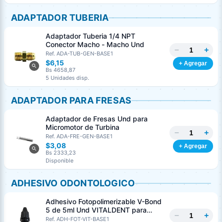
ADAPTADOR TUBERIA
Adaptador Tuberia 1/4 NPT
Conector Macho - Macho Und
−
+
Ref. ADA-TUB-GEN-BASE1
$6,15
+ Agregar
Bs 4658,87
5 Unidades disp.
ADAPTADOR PARA FRESAS
Adaptador de Fresas Und para
Micromotor de Turbina
−
+
Ref. ADA-FRE-GEN-BASE1
$3,08
+ Agregar
Bs 2333,23
Disponible
ADHESIVO ODONTOLOGICO
Adhesivo Fotopolimerizable V-Bond
5 de 5ml Und VITALDENT para
−
+
Dentina Y Esmalte
Ref. ADH-FOT-VIT-BASE1