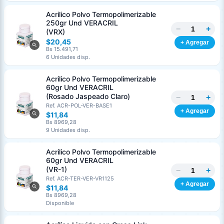
Acrilico Polvo Termopolimerizable
250gr Und VERACRIL
−
+
(VRX)
$20,45
+ Agregar
Bs 15.491,71
6 Unidades disp.
Acrilico Polvo Termopolimerizable
60gr Und VERACRIL
(Rosado Jaspeado Claro)
−
+
Ref. ACR-POL-VER-BASE1
+ Agregar
$11,84
Bs 8969,28
9 Unidades disp.
Acrilico Polvo Termopolimerizable
60gr Und VERACRIL
(VR-1)
−
+
Ref. ACR-TER-VER-VR1125
+ Agregar
$11,84
Bs 8969,28
Disponible