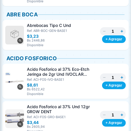
Disponible
ABRE BOCA
Abrebocas Tipo C Und
−
+
Ref. ABR-BOC-GEN-BASE1
$3,23
+ Agregar
Bs 2446,86
Disponible
ACIDO FOSFORICO
Acido Fosforico al 37% Eco-Etch
Jeringa de 2gr Und IVOCLAR
−
+
VIVADENT
Ref. ACI-FOS-IVO-BASE1
$8,61
+ Agregar
Bs 6522,42
Disponible
Acido Fosforico al 37% Und 12gr
GROW DENT
−
+
Ref. ACI-FOS-GRO-BASE1
$3,44
+ Agregar
Bs 2605,94