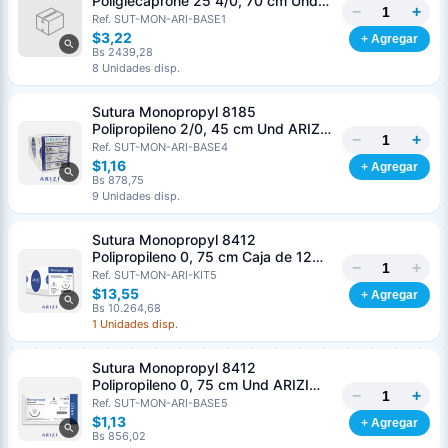
Poliglecaprone 25 4/0, 70 cm Und
−
+
ARIZI Aguja de 3/8 Corte inverso 19
Ref. SUT-MON-ARI-BASE1
mm
$3,22
+ Agregar
Bs 2439,28
8 Unidades disp.
Generar cotización
Sutura Monopropyl 8185
Completá los datos para emitir el PDF
Polipropileno 2/0, 45 cm Und ARIZI
−
+
Aguja de 3/8 Corte Inverso 26 mm
Ref. SUT-MON-ARI-BASE4
Nombre o razón social
*
$1,16
+ Agregar
Bs 878,75
9 Unidades disp.
Cédula o RIF
*
Sutura Monopropyl 8412
Polipropileno 0, 75 cm Caja de 12
−
+
Unds ARIZI Aguja de 1/2 Circulo
Ref. SUT-MON-ARI-KIT5
Clave
Teléfono (opcional)
Punta Conica 26 mm
$13,55
+ Agregar
Bs 10.264,68
1 Unidades disp.
Email (opcional)
Sutura Monopropyl 8412
Polipropileno 0, 75 cm Und ARIZI
−
+
Aguja de 1/2 Circulo Punta Conica
Ref. SUT-MON-ARI-BASE5
26 mm
$1,13
+ Agregar
Bs 856,02
Cancelar
Generar