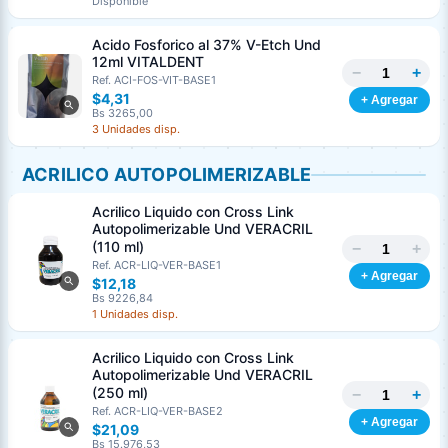
Disponible
Acido Fosforico al 37% V-Etch Und
12ml VITALDENT
−
+
Ref. ACI-FOS-VIT-BASE1
$4,31
+ Agregar
Bs 3265,00
3 Unidades disp.
ACRILICO AUTOPOLIMERIZABLE
Acrilico Liquido con Cross Link
Autopolimerizable Und VERACRIL
(110 ml)
−
+
Ref. ACR-LIQ-VER-BASE1
+ Agregar
$12,18
Bs 9226,84
1 Unidades disp.
Acrilico Liquido con Cross Link
Autopolimerizable Und VERACRIL
(250 ml)
−
+
Ref. ACR-LIQ-VER-BASE2
+ Agregar
$21,09
Bs 15.976,53