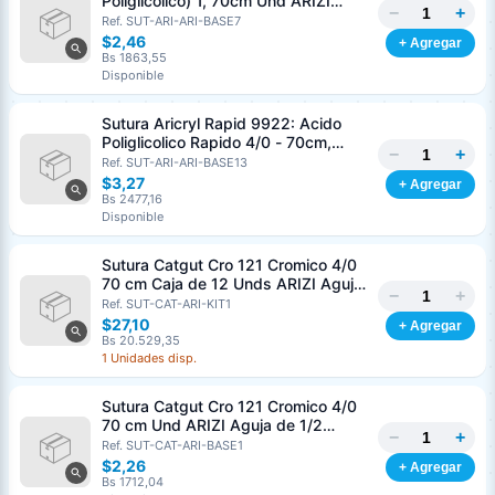
Poliglicolico) 1, 70cm Und ARIZI
−
+
Aguja de 1/2 Circulo Punta Conica
Ref. SUT-ARI-ARI-BASE7
36mm
$2,46
+ Agregar
Bs 1863,55
Disponible
Sutura Aricryl Rapid 9922: Acido
Poliglicolico Rapido 4/0 - 70cm,
−
+
aguja de 3/8 Corte Inverso 19mm
Ref. SUT-ARI-ARI-BASE13
Und ARIZI Absorbible
$3,27
+ Agregar
Bs 2477,16
Disponible
Sutura Catgut Cro 121 Cromico 4/0
70 cm Caja de 12 Unds ARIZI Aguja
−
+
de 1/2 Circulo Punta Conica 26 mm
Ref. SUT-CAT-ARI-KIT1
$27,10
+ Agregar
Bs 20.529,35
1 Unidades disp.
Sutura Catgut Cro 121 Cromico 4/0
70 cm Und ARIZI Aguja de 1/2
−
+
Circulo Punta Conica 26 mm
Ref. SUT-CAT-ARI-BASE1
$2,26
+ Agregar
Bs 1712,04