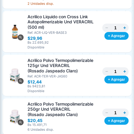
2 Unidades disp.
Acrilico Liquido con Cross Link
Autopolimerizable Und VERACRIL
(500 ml)
−
+
Ref. ACR-LIQ-VER-BASE3
+ Agregar
$29,96
Bs 22.695,92
Disponible
Acrilico Polvo Termopolimerizable
125gr Und VERACRIL
(Rosado Jaspeado Claro)
−
+
Ref. ACR-TER-VER-JAS60
+ Agregar
$12,44
Bs 9423,81
Disponible
Acrilico Polvo Termopolimerizable
250gr Und VERACRIL
−
+
(Rosado Jaspeado Claro)
$20,45
+ Agregar
Bs 15.491,71
6 Unidades disp.