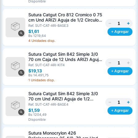
Disponible
Sutura Catgut Cro 812 Cromico 0 75
cm Und ARIZI Aguja de 1/2 Circulo
−
+
Punta Conica 37 mm
Ref. SUT-CAT-ARI-BASE3
$1,61
+ Agregar
Bs 1219,64
4 Unidades disp.
Sutura Catgut Sim 842 Simple 3/0
70 cm Caja de 12 Unds ARIZI Aguja
−
+
de 1/2 Circulo Punta Conica 36 mm
Ref. SUT-CAT-ARI-KIT4
$19,13
+ Agregar
Bs 14.491,75
1 Unidades disp.
Sutura Catgut Sim 842 Simple 3/0
70 cm Und ARIZI Aguja de 1/2
−
+
Circulo Punta Conica 36 mm
Ref. SUT-CAT-ARI-BASE4
$1,59
+ Agregar
Bs 1204,49
Disponible
Sutura Monocrylon 426