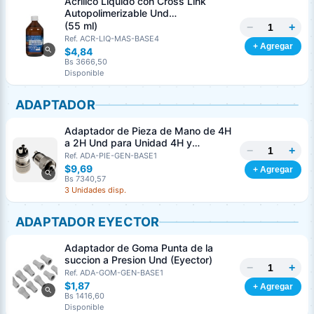
Acrílico Liquido con Cross Link
Autopolimerizable Und
MASTERDENT
(55 ml)
−
+
Ref. ACR-LIQ-MAS-BASE4
+ Agregar
$4,84
Bs 3666,50
Disponible
ADAPTADOR
Adaptador de Pieza de Mano de 4H
a 2H Und para Unidad 4H y
−
+
Turbinas 2H
Ref. ADA-PIE-GEN-BASE1
$9,69
+ Agregar
Bs 7340,57
3 Unidades disp.
ADAPTADOR EYECTOR
Adaptador de Goma Punta de la
succion a Presion Und (Eyector)
−
+
Ref. ADA-GOM-GEN-BASE1
$1,87
+ Agregar
Bs 1416,60
Disponible