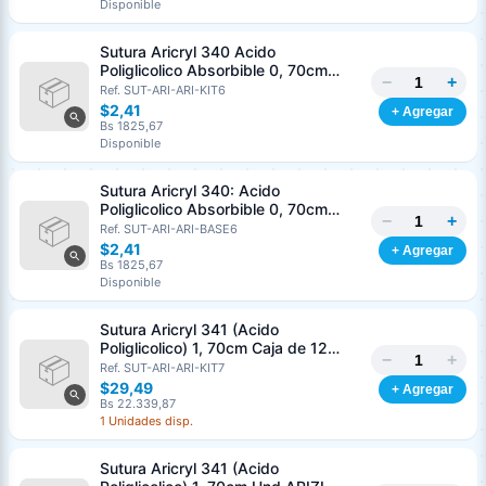
Disponible
Sutura Aricryl 340 Acido
Poliglicolico Absorbible 0, 70cm
−
+
Caja de 12 Unds ARIZI Aguja de 1/2
Ref. SUT-ARI-ARI-KIT6
Punta Cónica 36mm
$2,41
+ Agregar
Bs 1825,67
Disponible
Sutura Aricryl 340: Acido
Poliglicolico Absorbible 0, 70cm
−
+
Und ARIZI Aguja de 1/2 Punta
Ref. SUT-ARI-ARI-BASE6
Cónica 36mm
$2,41
+ Agregar
Bs 1825,67
Disponible
Sutura Aricryl 341 (Acido
Poliglicolico) 1, 70cm Caja de 12
−
+
Unds ARIZI Aguja de 1/2 Circulo
Ref. SUT-ARI-ARI-KIT7
Punta Conica 36mm
$29,49
+ Agregar
Bs 22.339,87
1 Unidades disp.
Sutura Aricryl 341 (Acido