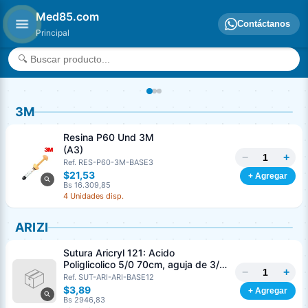
Med85.com
Contáctanos
Principal
3M
Resina P60 Und 3M
(A3)
−
+
Ref. RES-P60-3M-BASE3
$21,53
+ Agregar
Bs 16.309,85
4 Unidades disp.
ARIZI
Sutura Aricryl 121: Acido
Poliglicolico 5/0 70cm, aguja de 3/8
−
+
Corte Inverso 19mm Und ARIZI
Ref. SUT-ARI-ARI-BASE12
Absorbible
$3,89
+ Agregar
Bs 2946,83