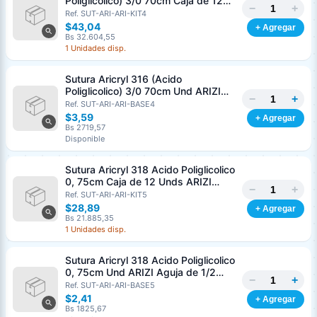
Poliglicolico) 3/0 70cm Caja de 12
−
+
Unds ARIZI Aguja de 1/2 Circulo
Ref. SUT-ARI-ARI-KIT4
Punta Conica 26mm
$43,04
+ Agregar
Bs 32.604,55
1 Unidades disp.
Sutura Aricryl 316 (Acido
Poliglicolico) 3/0 70cm Und ARIZI
−
+
Aguja de 1/2 Circulo Punta Conica
Ref. SUT-ARI-ARI-BASE4
26mm
$3,59
+ Agregar
Bs 2719,57
Disponible
Sutura Aricryl 318 Acido Poliglicolico
0, 75cm Caja de 12 Unds ARIZI
−
+
Aguja de 1/2 Punta Cónica 26mm
Ref. SUT-ARI-ARI-KIT5
$28,89
+ Agregar
Bs 21.885,35
1 Unidades disp.
Sutura Aricryl 318 Acido Poliglicolico
0, 75cm Und ARIZI Aguja de 1/2
−
+
Punta Cónica 26mm
Ref. SUT-ARI-ARI-BASE5
$2,41
+ Agregar
Bs 1825,67