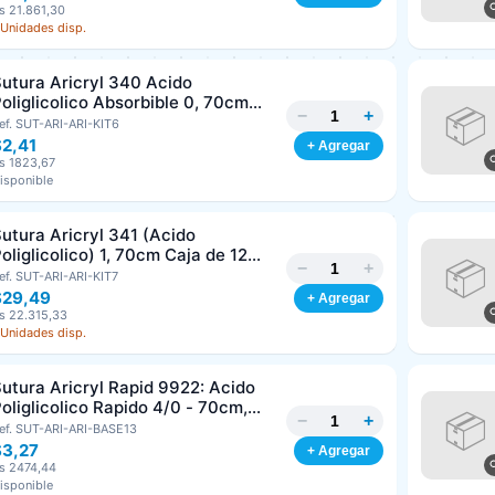
s 21.861,30
 Unidades disp.
Clave
Teléfono (opcional)
utura Aricryl 340 Acido
oliglicolico Absorbible 0, 70cm
−
+
aja de 12 Unds ARIZI Aguja de 1/2
ef. SUT-ARI-ARI-KIT6
Email (opcional)
Punta Cónica 36mm
$2,41
+ Agregar
s 1823,67
isponible
Cancelar
Generar
utura Aricryl 341 (Acido
oliglicolico) 1, 70cm Caja de 12
−
+
nds ARIZI Aguja de 1/2 Circulo
ef. SUT-ARI-ARI-KIT7
Punta Conica 36mm
$29,49
+ Agregar
s 22.315,33
 Unidades disp.
utura Aricryl Rapid 9922: Acido
oliglicolico Rapido 4/0 - 70cm,
−
+
guja de 3/8 Corte Inverso 19mm
ef. SUT-ARI-ARI-BASE13
nd ARIZI Absorbible
$3,27
+ Agregar
s 2474,44
isponible