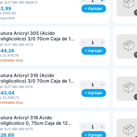
−
+
/8 Corte Inverso 19mm Und ARIZI
ef. SUT-ARI-ARI-BASE12
bsorbible
$3,89
+ Agregar
s 2943,60
isponible
utura Aricryl 305 (Acido
oliglicolico) 3/0 70cm Caja de 12
−
+
nds ARIZI Aguja de 1/2 Circulo
ef. SUT-ARI-ARI-KIT3
Punta Conica 17mm
$44,24
+ Agregar
s 33.476,78
 Unidades disp.
utura Aricryl 316 (Acido
oliglicolico) 3/0 70cm Caja de 12
−
+
nds ARIZI Aguja de 1/2 Circulo
ef. SUT-ARI-ARI-KIT4
Punta Conica 26mm
$43,04
+ Agregar
Generar cotización
s 32.568,73
Completá los datos para emitir el PDF
 Unidades disp.
Nombre o razón social
*
utura Aricryl 318 Acido
oliglicolico 0, 75cm Caja de 12
−
+
nds ARIZI Aguja de 1/2 Punta
ef. SUT-ARI-ARI-KIT5
Cédula o RIF
*
Cónica 26mm
$28,89
+ Agregar