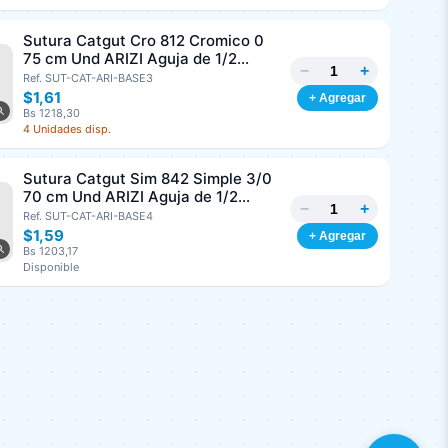
Sutura Catgut Cro 812 Cromico 0
75 cm Und ARIZI Aguja de 1/2
−
+
Circulo Punta Conica 37 mm
Ref. SUT-CAT-ARI-BASE3
$1,61
+ Agregar
Bs 1218,30
4 Unidades disp.
Sutura Catgut Sim 842 Simple 3/0
70 cm Und ARIZI Aguja de 1/2
−
+
Circulo Punta Conica 36 mm
Ref. SUT-CAT-ARI-BASE4
$1,59
+ Agregar
Bs 1203,17
Disponible
Sutura Monopropyl 8185
Polipropileno 2/0, 45 cm Und ARIZI
−
+
Aguja de 3/8 Corte Inverso 26 mm
Ref. SUT-MON-ARI-BASE4
$1,16
+ Agregar
Bs 877,78
9 Unidades disp.