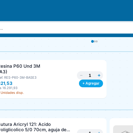
Resina P60 Und 3M
(A3)
−
+
ef. RES-P60-3M-BASE3
$21,53
+ Agregar
s 16.291,93
 Unidades disp.
utura Aricryl 121: Acido
oliglicolico 5/0 70cm, aguja de