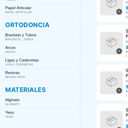
3
R
A
Papel Articular
B
PAPEL ARTICULAR
D
ORTODONCIA
S
Brackets y Tubos
P
BRACKETS , TUBOS
U
R
Arcos
B
ARCOS
1
Ligas y Cadenetas
LIGAS, CADENETAS
S
Resinas
P
RESINA ORTO
U
R
MATERIALES
B
1
Alginato
ALGINATO
S
Yeso
P
YESO
U
R