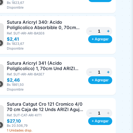
Bs 1823,67
Disponible
Sutura Aricryl 340: Acido
Poliglicolico Absorbible 0, 70cm
−
+
Und ARIZI Aguja de 1/2 Punta
Ref. SUT-ARI-ARI-BASE6
Cónica 36mm
$2,41
+ Agregar
Bs 1823,67
Disponible
Sutura Aricryl 341 (Acido
Poliglicolico) 1, 70cm Und ARIZI
−
+
Aguja de 1/2 Circulo Punta Conica
Ref. SUT-ARI-ARI-BASE7
36mm
$2,46
+ Agregar
Bs 1861,50
Disponible
Sutura Catgut Cro 121 Cromico 4/0
70 cm Caja de 12 Unds ARIZI Aguja
−
+
de 1/2 Circulo Punta Conica 26 mm
Ref. SUT-CAT-ARI-KIT1
$27,10
+ Agregar
Bs 20.506,79
1 Unidades disp.