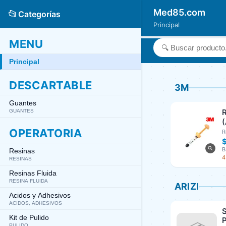
Med85.com
📂
Categorías
Principal
MENU
Principal
DESCARTABLE
3M
Guantes
GUANTES
OPERATORIA
R
B
Resinas
4
RESINAS
Resinas Fluida
RESINA FLUIDA
ARIZI
Acidos y Adhesivos
ACIDOS, ADHESIVOS
S
Kit de Pulido
P
PULIDO