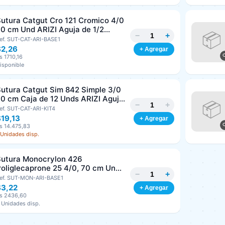
utura Catgut Cro 121 Cromico 4/0
0 cm Und ARIZI Aguja de 1/2
−
+
irculo Punta Conica 26 mm
ef. SUT-CAT-ARI-BASE1
$2,26
+ Agregar
s 1710,16
isponible
utura Catgut Sim 842 Simple 3/0
0 cm Caja de 12 Unds ARIZI Aguja
−
+
e 1/2 Circulo Punta Conica 36 mm
ef. SUT-CAT-ARI-KIT4
19,13
+ Agregar
s 14.475,83
 Unidades disp.
Sutura Monocrylon 426
oliglecaprone 25 4/0, 70 cm Und
−
+
RIZI Aguja de 3/8 Corte inverso
ef. SUT-MON-ARI-BASE1
19 mm
$3,22
+ Agregar
s 2436,60
 Unidades disp.