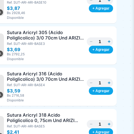
−
+
3/8 Corte Inverso 19mm Und ARIZI
Ref. SUT-ARI-ARI-BASE10
Absorbible
$3,87
+ Agregar
Bs 2928,46
Disponible
Sutura Aricryl 305 (Acido
Poliglicolico) 3/0 70cm Und ARIZI
−
+
Aguja de 1/2 Circulo Punta Conica
Ref. SUT-ARI-ARI-BASE3
17mm
$3,69
+ Agregar
Bs 2792,25
Disponible
Sutura Aricryl 316 (Acido
Poliglicolico) 3/0 70cm Und ARIZI
−
+
Aguja de 1/2 Circulo Punta Conica
Ref. SUT-ARI-ARI-BASE4
26mm
$3,59
+ Agregar
Bs 2716,58
Disponible
Sutura Aricryl 318 Acido
Poliglicolico 0, 75cm Und ARIZI
−
+
Aguja de 1/2 Punta Cónica 26mm
Ref. SUT-ARI-ARI-BASE5
$2,41
+ Agregar