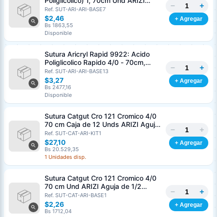
Poliglicolico) 1, 70cm Und ARIZI
−
+
Aguja de 1/2 Circulo Punta Conica
Ref. SUT-ARI-ARI-BASE7
36mm
$2,46
+ Agregar
Bs 1863,55
Disponible
Sutura Aricryl Rapid 9922: Acido
Poliglicolico Rapido 4/0 - 70cm,
−
+
aguja de 3/8 Corte Inverso 19mm
Ref. SUT-ARI-ARI-BASE13
Und ARIZI Absorbible
$3,27
+ Agregar
Bs 2477,16
Disponible
Sutura Catgut Cro 121 Cromico 4/0
70 cm Caja de 12 Unds ARIZI Aguja
−
+
de 1/2 Circulo Punta Conica 26 mm
Ref. SUT-CAT-ARI-KIT1
$27,10
+ Agregar
Bs 20.529,35
1 Unidades disp.
Sutura Catgut Cro 121 Cromico 4/0
70 cm Und ARIZI Aguja de 1/2
−
+
Circulo Punta Conica 26 mm
Ref. SUT-CAT-ARI-BASE1
$2,26
+ Agregar
Bs 1712,04