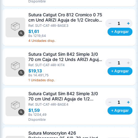
Disponible
Sutura Catgut Cro 812 Cromico 0 75
cm Und ARIZI Aguja de 1/2 Circulo
−
+
Punta Conica 37 mm
Ref. SUT-CAT-ARI-BASE3
$1,61
+ Agregar
Bs 1219,64
4 Unidades disp.
Sutura Catgut Sim 842 Simple 3/0
70 cm Caja de 12 Unds ARIZI Aguja
−
+
de 1/2 Circulo Punta Conica 36 mm
Ref. SUT-CAT-ARI-KIT4
$19,13
+ Agregar
Bs 14.491,75
1 Unidades disp.
Sutura Catgut Sim 842 Simple 3/0
70 cm Und ARIZI Aguja de 1/2
−
+
Circulo Punta Conica 36 mm
Ref. SUT-CAT-ARI-BASE4
$1,59
+ Agregar
Bs 1204,49
Disponible
Sutura Monocrylon 426