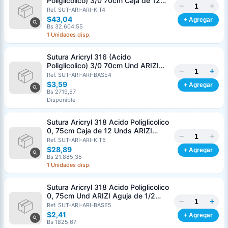
Poliglicolico) 3/0 70cm Caja de 12
−
+
Unds ARIZI Aguja de 1/2 Circulo
Ref. SUT-ARI-ARI-KIT4
Punta Conica 26mm
$43,04
+ Agregar
Bs 32.604,55
1 Unidades disp.
Sutura Aricryl 316 (Acido
Poliglicolico) 3/0 70cm Und ARIZI
−
+
Aguja de 1/2 Circulo Punta Conica
Ref. SUT-ARI-ARI-BASE4
26mm
$3,59
+ Agregar
Bs 2719,57
Disponible
Sutura Aricryl 318 Acido Poliglicolico
0, 75cm Caja de 12 Unds ARIZI
−
+
Aguja de 1/2 Punta Cónica 26mm
Ref. SUT-ARI-ARI-KIT5
$28,89
+ Agregar
Bs 21.885,35
1 Unidades disp.
Sutura Aricryl 318 Acido Poliglicolico
0, 75cm Und ARIZI Aguja de 1/2
−
+
Punta Cónica 26mm
Ref. SUT-ARI-ARI-BASE5
Generar cotización
$2,41
+ Agregar
Completá los datos para emitir el PDF
Bs 1825,67