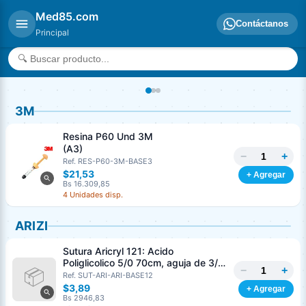
Med85.com
Contáctanos
Principal
3M
Resina P60 Und 3M
(A3)
−
+
Ref. RES-P60-3M-BASE3
$21,53
+ Agregar
Bs 16.309,85
4 Unidades disp.
ARIZI
Sutura Aricryl 121: Acido
Poliglicolico 5/0 70cm, aguja de 3/8
−
+
Corte Inverso 19mm Und ARIZI
Ref. SUT-ARI-ARI-BASE12
Absorbible
$3,89
+ Agregar
Bs 2946,83