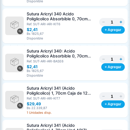
Disponible
Nombre o razón social
*
Sutura Aricryl 340 Acido
Poliglicolico Absorbible 0, 70cm
−
+
Caja de 12 Unds ARIZI Aguja de 1/2
Ref. SUT-ARI-ARI-KIT6
Cédula o RIF
*
Punta Cónica 36mm
$2,41
+ Agregar
Bs 1825,67
Disponible
Clave
Teléfono (opcional)
Sutura Aricryl 340: Acido
Poliglicolico Absorbible 0, 70cm
−
+
Und ARIZI Aguja de 1/2 Punta
Ref. SUT-ARI-ARI-BASE6
Email (opcional)
Cónica 36mm
$2,41
+ Agregar
Bs 1825,67
Disponible
Sutura Aricryl 341 (Acido
Cancelar
Generar
Poliglicolico) 1, 70cm Caja de 12
−
+
Unds ARIZI Aguja de 1/2 Circulo
Ref. SUT-ARI-ARI-KIT7
Punta Conica 36mm
$29,49
+ Agregar
Bs 22.339,87
1 Unidades disp.
Sutura Aricryl 341 (Acido