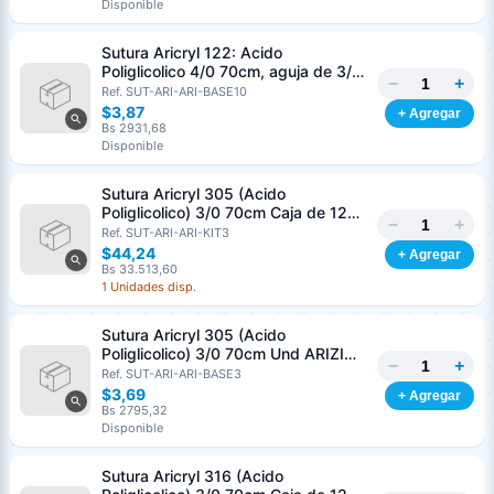
Disponible
Sutura Aricryl 122: Acido
Poliglicolico 4/0 70cm, aguja de 3/8
−
+
Corte Inverso 19mm Und ARIZI
Ref. SUT-ARI-ARI-BASE10
Absorbible
$3,87
+ Agregar
Bs 2931,68
Disponible
Sutura Aricryl 305 (Acido
Poliglicolico) 3/0 70cm Caja de 12
−
+
Unds ARIZI Aguja de 1/2 Circulo
Ref. SUT-ARI-ARI-KIT3
Punta Conica 17mm
$44,24
+ Agregar
Bs 33.513,60
1 Unidades disp.
Sutura Aricryl 305 (Acido
Poliglicolico) 3/0 70cm Und ARIZI
−
+
Aguja de 1/2 Circulo Punta Conica
Ref. SUT-ARI-ARI-BASE3
17mm
$3,69
+ Agregar
Bs 2795,32
Disponible
Sutura Aricryl 316 (Acido