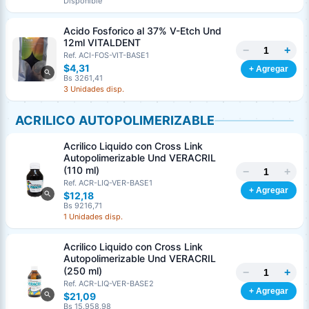
Disponible
Acido Fosforico al 37% V-Etch Und
12ml VITALDENT
−
+
Ref. ACI-FOS-VIT-BASE1
$4,31
+ Agregar
Bs 3261,41
3 Unidades disp.
ACRILICO AUTOPOLIMERIZABLE
Acrilico Liquido con Cross Link
Autopolimerizable Und VERACRIL
(110 ml)
−
+
Ref. ACR-LIQ-VER-BASE1
+ Agregar
$12,18
Bs 9216,71
1 Unidades disp.
Acrilico Liquido con Cross Link
Autopolimerizable Und VERACRIL
(250 ml)
−
+
Ref. ACR-LIQ-VER-BASE2
+ Agregar
$21,09
Bs 15.958,98