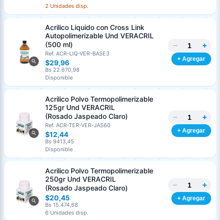
2 Unidades disp.
Acrilico Liquido con Cross Link
Autopolimerizable Und VERACRIL
(500 ml)
−
+
Ref. ACR-LIQ-VER-BASE3
+ Agregar
$29,96
Bs 22.670,98
Disponible
Acrilico Polvo Termopolimerizable
125gr Und VERACRIL
(Rosado Jaspeado Claro)
−
+
Ref. ACR-TER-VER-JAS60
+ Agregar
$12,44
Bs 9413,45
Disponible
Acrilico Polvo Termopolimerizable
250gr Und VERACRIL
−
+
(Rosado Jaspeado Claro)
$20,45
+ Agregar
Bs 15.474,68
6 Unidades disp.