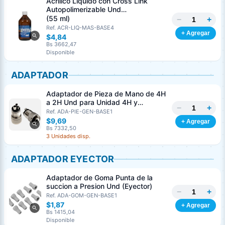
Acrílico Liquido con Cross Link
Autopolimerizable Und
MASTERDENT
(55 ml)
−
+
Ref. ACR-LIQ-MAS-BASE4
+ Agregar
$4,84
Bs 3662,47
Disponible
ADAPTADOR
Adaptador de Pieza de Mano de 4H
a 2H Und para Unidad 4H y
−
+
Turbinas 2H
Ref. ADA-PIE-GEN-BASE1
$9,69
+ Agregar
Bs 7332,50
3 Unidades disp.
ADAPTADOR EYECTOR
Adaptador de Goma Punta de la
succion a Presion Und (Eyector)
−
+
Ref. ADA-GOM-GEN-BASE1
$1,87
+ Agregar
Bs 1415,04
Disponible