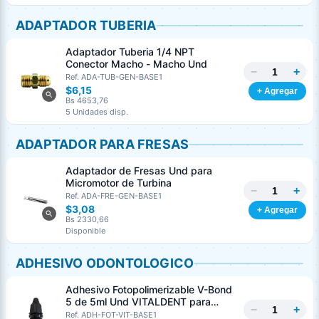
ADAPTADOR TUBERIA
Adaptador Tuberia 1/4 NPT
Conector Macho - Macho Und
−
+
Ref. ADA-TUB-GEN-BASE1
$6,15
+ Agregar
Bs 4653,76
5 Unidades disp.
ADAPTADOR PARA FRESAS
Adaptador de Fresas Und para
Micromotor de Turbina
−
+
Ref. ADA-FRE-GEN-BASE1
$3,08
+ Agregar
Bs 2330,66
Disponible
ADHESIVO ODONTOLOGICO
Adhesivo Fotopolimerizable V-Bond
5 de 5ml Und VITALDENT para
−
+
Dentina Y Esmalte
Ref. ADH-FOT-VIT-BASE1