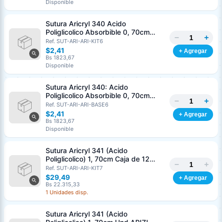
Disponible
Sutura Aricryl 340 Acido
Poliglicolico Absorbible 0, 70cm
−
+
Caja de 12 Unds ARIZI Aguja de 1/2
Ref. SUT-ARI-ARI-KIT6
Punta Cónica 36mm
$2,41
+ Agregar
Bs 1823,67
Disponible
Sutura Aricryl 340: Acido
Poliglicolico Absorbible 0, 70cm
−
+
Und ARIZI Aguja de 1/2 Punta
Ref. SUT-ARI-ARI-BASE6
Cónica 36mm
$2,41
+ Agregar
Bs 1823,67
Disponible
Sutura Aricryl 341 (Acido
Poliglicolico) 1, 70cm Caja de 12
−
+
Unds ARIZI Aguja de 1/2 Circulo
Ref. SUT-ARI-ARI-KIT7
Punta Conica 36mm
$29,49
+ Agregar
Bs 22.315,33
1 Unidades disp.
Sutura Aricryl 341 (Acido