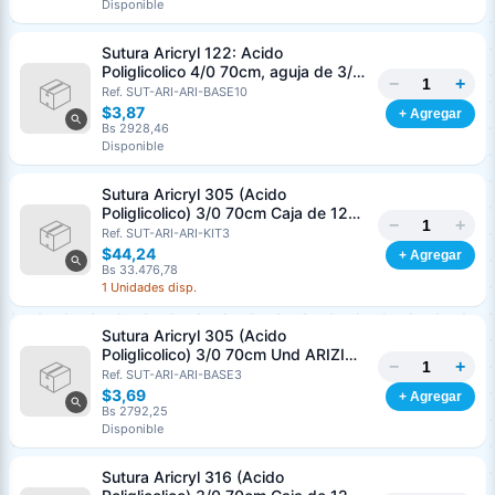
Disponible
Sutura Aricryl 122: Acido
Poliglicolico 4/0 70cm, aguja de 3/8
−
+
Corte Inverso 19mm Und ARIZI
Ref. SUT-ARI-ARI-BASE10
Absorbible
$3,87
+ Agregar
Bs 2928,46
Disponible
Sutura Aricryl 305 (Acido
Poliglicolico) 3/0 70cm Caja de 12
−
+
Unds ARIZI Aguja de 1/2 Circulo
Ref. SUT-ARI-ARI-KIT3
Punta Conica 17mm
$44,24
+ Agregar
Bs 33.476,78
1 Unidades disp.
Sutura Aricryl 305 (Acido
Poliglicolico) 3/0 70cm Und ARIZI
−
+
Aguja de 1/2 Circulo Punta Conica
Ref. SUT-ARI-ARI-BASE3
17mm
$3,69
+ Agregar
Bs 2792,25
Disponible
Sutura Aricryl 316 (Acido