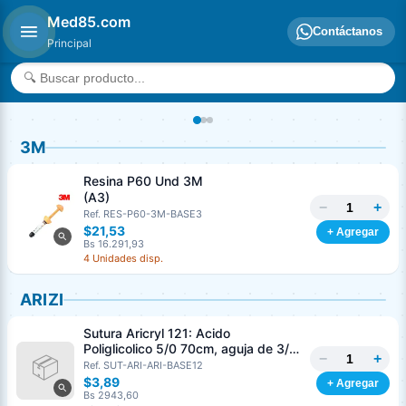
Med85.com
Contáctanos
Principal
3M
Resina P60 Und 3M
(A3)
−
+
Ref. RES-P60-3M-BASE3
$21,53
+ Agregar
Bs 16.291,93
4 Unidades disp.
ARIZI
Sutura Aricryl 121: Acido
Poliglicolico 5/0 70cm, aguja de 3/8
−
+
Corte Inverso 19mm Und ARIZI
Ref. SUT-ARI-ARI-BASE12
Absorbible
$3,89
+ Agregar
Bs 2943,60