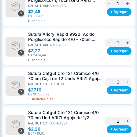
Poliglicolico) 1, 70cm Und ARIZI
−
+
Aguja de 1/2 Circulo Punta Conica
Ref. SUT-ARI-ARI-BASE7
36mm
$2,46
+ Agregar
Bs 1861,50
Disponible
Sutura Aricryl Rapid 9922: Acido
Poliglicolico Rapido 4/0 - 70cm,
−
+
aguja de 3/8 Corte Inverso 19mm
Ref. SUT-ARI-ARI-BASE13
Und ARIZI Absorbible
$3,27
+ Agregar
Bs 2474,44
Disponible
Sutura Catgut Cro 121 Cromico 4/0
70 cm Caja de 12 Unds ARIZI Aguja
−
+
de 1/2 Circulo Punta Conica 26 mm
Ref. SUT-CAT-ARI-KIT1
$27,10
+ Agregar
Bs 20.506,79
1 Unidades disp.
Sutura Catgut Cro 121 Cromico 4/0
70 cm Und ARIZI Aguja de 1/2
−
+
Circulo Punta Conica 26 mm
Ref. SUT-CAT-ARI-BASE1
$2,26
+ Agregar
Bs 1710,16