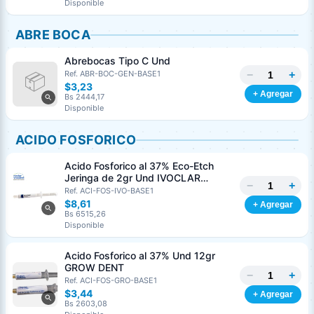
Disponible
ABRE BOCA
Abrebocas Tipo C Und
−
+
Ref. ABR-BOC-GEN-BASE1
$3,23
+ Agregar
Bs 2444,17
Disponible
ACIDO FOSFORICO
Acido Fosforico al 37% Eco-Etch
Jeringa de 2gr Und IVOCLAR
−
+
VIVADENT
Ref. ACI-FOS-IVO-BASE1
$8,61
+ Agregar
Bs 6515,26
Disponible
Acido Fosforico al 37% Und 12gr
GROW DENT
−
+
Ref. ACI-FOS-GRO-BASE1
$3,44
+ Agregar
Bs 2603,08