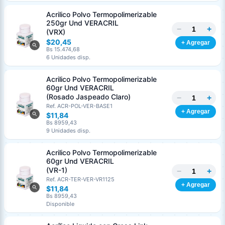
Acrilico Polvo Termopolimerizable
250gr Und VERACRIL
−
+
(VRX)
$20,45
+ Agregar
Bs 15.474,68
6 Unidades disp.
Acrilico Polvo Termopolimerizable
60gr Und VERACRIL
(Rosado Jaspeado Claro)
−
+
Ref. ACR-POL-VER-BASE1
+ Agregar
$11,84
Bs 8959,43
9 Unidades disp.
Acrilico Polvo Termopolimerizable
60gr Und VERACRIL
(VR-1)
−
+
Ref. ACR-TER-VER-VR1125
+ Agregar
$11,84
Bs 8959,43
Disponible