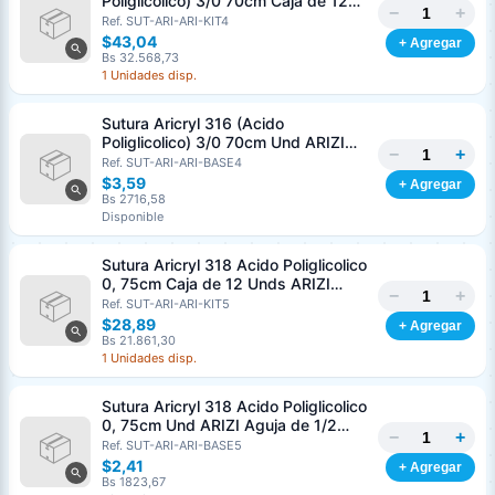
Poliglicolico) 3/0 70cm Caja de 12
−
+
Unds ARIZI Aguja de 1/2 Circulo
Ref. SUT-ARI-ARI-KIT4
Punta Conica 26mm
$43,04
+ Agregar
Bs 32.568,73
1 Unidades disp.
Sutura Aricryl 316 (Acido
Poliglicolico) 3/0 70cm Und ARIZI
−
+
Aguja de 1/2 Circulo Punta Conica
Ref. SUT-ARI-ARI-BASE4
26mm
$3,59
+ Agregar
Bs 2716,58
Disponible
Sutura Aricryl 318 Acido Poliglicolico
0, 75cm Caja de 12 Unds ARIZI
−
+
Aguja de 1/2 Punta Cónica 26mm
Ref. SUT-ARI-ARI-KIT5
$28,89
+ Agregar
Bs 21.861,30
1 Unidades disp.
Sutura Aricryl 318 Acido Poliglicolico
0, 75cm Und ARIZI Aguja de 1/2
−
+
Punta Cónica 26mm
Ref. SUT-ARI-ARI-BASE5
$2,41
+ Agregar
Bs 1823,67