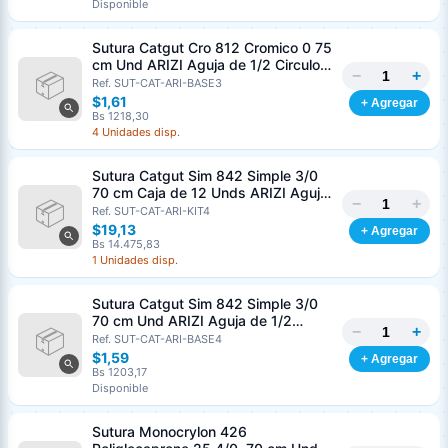
Disponible
Sutura Catgut Cro 812 Cromico 0 75
cm Und ARIZI Aguja de 1/2 Circulo
−
+
Punta Conica 37 mm
Ref. SUT-CAT-ARI-BASE3
$1,61
+ Agregar
Bs 1218,30
4 Unidades disp.
Sutura Catgut Sim 842 Simple 3/0
70 cm Caja de 12 Unds ARIZI Aguja
−
+
de 1/2 Circulo Punta Conica 36 mm
Ref. SUT-CAT-ARI-KIT4
$19,13
+ Agregar
Bs 14.475,83
1 Unidades disp.
Sutura Catgut Sim 842 Simple 3/0
70 cm Und ARIZI Aguja de 1/2
−
+
Circulo Punta Conica 36 mm
Ref. SUT-CAT-ARI-BASE4
$1,59
+ Agregar
Bs 1203,17
Disponible
Sutura Monocrylon 426