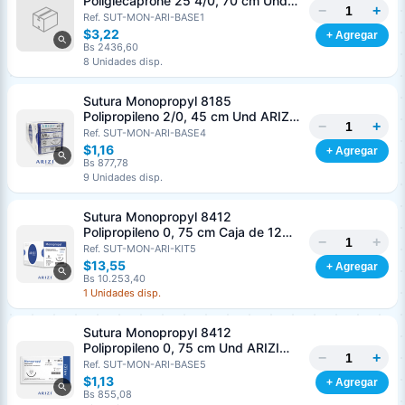
Poliglecaprone 25 4/0, 70 cm Und
−
+
ARIZI Aguja de 3/8 Corte inverso 19
Ref. SUT-MON-ARI-BASE1
mm
$3,22
+ Agregar
Bs 2436,60
8 Unidades disp.
Generar cotización
Sutura Monopropyl 8185
Completá los datos para emitir el PDF
Polipropileno 2/0, 45 cm Und ARIZI
−
+
Aguja de 3/8 Corte Inverso 26 mm
Ref. SUT-MON-ARI-BASE4
Nombre o razón social
*
$1,16
+ Agregar
Bs 877,78
9 Unidades disp.
Cédula o RIF
*
Sutura Monopropyl 8412
Polipropileno 0, 75 cm Caja de 12
−
+
Unds ARIZI Aguja de 1/2 Circulo
Ref. SUT-MON-ARI-KIT5
Clave
Teléfono (opcional)
Punta Conica 26 mm
$13,55
+ Agregar
Bs 10.253,40
1 Unidades disp.
Email (opcional)
Sutura Monopropyl 8412
Polipropileno 0, 75 cm Und ARIZI
−
+
Aguja de 1/2 Circulo Punta Conica
Ref. SUT-MON-ARI-BASE5
26 mm
$1,13
+ Agregar
Bs 855,08
Cancelar
Generar