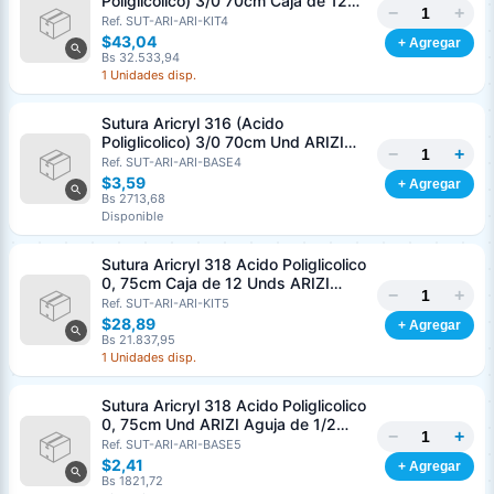
Poliglicolico) 3/0 70cm Caja de 12
−
+
Unds ARIZI Aguja de 1/2 Circulo
Ref. SUT-ARI-ARI-KIT4
Punta Conica 26mm
$43,04
+ Agregar
Bs 32.533,94
1 Unidades disp.
Sutura Aricryl 316 (Acido
Poliglicolico) 3/0 70cm Und ARIZI
−
+
Aguja de 1/2 Circulo Punta Conica
Ref. SUT-ARI-ARI-BASE4
26mm
$3,59
+ Agregar
Bs 2713,68
Disponible
Sutura Aricryl 318 Acido Poliglicolico
0, 75cm Caja de 12 Unds ARIZI
−
+
Aguja de 1/2 Punta Cónica 26mm
Ref. SUT-ARI-ARI-KIT5
$28,89
+ Agregar
Bs 21.837,95
1 Unidades disp.
Sutura Aricryl 318 Acido Poliglicolico
0, 75cm Und ARIZI Aguja de 1/2
−
+
Punta Cónica 26mm
Ref. SUT-ARI-ARI-BASE5
Generar cotización
$2,41
+ Agregar
Completá los datos para emitir el PDF
Bs 1821,72