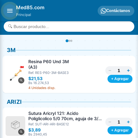
Med85.com
Contáctanos
Principal
3M
Resina P60 Und 3M
(A3)
−
+
Ref. RES-P60-3M-BASE3
$21,53
+ Agregar
Bs 16.274,53
4 Unidades disp.
ARIZI
Sutura Aricryl 121: Acido
Poliglicolico 5/0 70cm, aguja de 3/8
−
+
Corte Inverso 19mm Und ARIZI
Ref. SUT-ARI-ARI-BASE12
Absorbible
$3,89
+ Agregar
Bs 2940,45