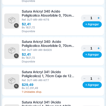
Disponible
Nombre o razón social
*
Sutura Aricryl 340 Acido
Poliglicolico Absorbible 0, 70cm
−
+
Caja de 12 Unds ARIZI Aguja de 1/2
Ref. SUT-ARI-ARI-KIT6
Cédula o RIF
*
Punta Cónica 36mm
$2,41
+ Agregar
Bs 1821,72
Disponible
Clave
Teléfono (opcional)
Sutura Aricryl 340: Acido
Poliglicolico Absorbible 0, 70cm
−
+
Und ARIZI Aguja de 1/2 Punta
Ref. SUT-ARI-ARI-BASE6
Email (opcional)
Cónica 36mm
$2,41
+ Agregar
Bs 1821,72
Disponible
Sutura Aricryl 341 (Acido
Cancelar
Generar
Poliglicolico) 1, 70cm Caja de 12
−
+
Unds ARIZI Aguja de 1/2 Circulo
Ref. SUT-ARI-ARI-KIT7
Punta Conica 36mm
$29,49
+ Agregar
Bs 22.291,49
1 Unidades disp.
Sutura Aricryl 341 (Acido