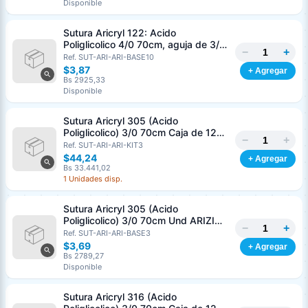
Disponible
Sutura Aricryl 122: Acido
Poliglicolico 4/0 70cm, aguja de 3/8
−
+
Corte Inverso 19mm Und ARIZI
Ref. SUT-ARI-ARI-BASE10
Absorbible
$3,87
+ Agregar
Bs 2925,33
Disponible
Sutura Aricryl 305 (Acido
Poliglicolico) 3/0 70cm Caja de 12
−
+
Unds ARIZI Aguja de 1/2 Circulo
Ref. SUT-ARI-ARI-KIT3
Punta Conica 17mm
$44,24
+ Agregar
Bs 33.441,02
1 Unidades disp.
Sutura Aricryl 305 (Acido
Poliglicolico) 3/0 70cm Und ARIZI
−
+
Aguja de 1/2 Circulo Punta Conica
Ref. SUT-ARI-ARI-BASE3
17mm
$3,69
+ Agregar
Bs 2789,27
Disponible
Sutura Aricryl 316 (Acido