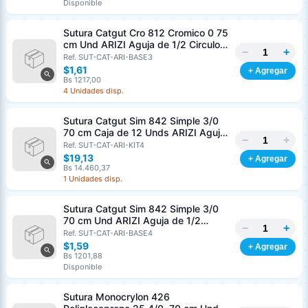
Disponible
Sutura Catgut Cro 812 Cromico 0 75
cm Und ARIZI Aguja de 1/2 Circulo
−
+
Punta Conica 37 mm
Ref. SUT-CAT-ARI-BASE3
$1,61
+ Agregar
Bs 1217,00
4 Unidades disp.
Sutura Catgut Sim 842 Simple 3/0
70 cm Caja de 12 Unds ARIZI Aguja
−
+
de 1/2 Circulo Punta Conica 36 mm
Ref. SUT-CAT-ARI-KIT4
$19,13
+ Agregar
Bs 14.460,37
1 Unidades disp.
Sutura Catgut Sim 842 Simple 3/0
70 cm Und ARIZI Aguja de 1/2
−
+
Circulo Punta Conica 36 mm
Ref. SUT-CAT-ARI-BASE4
$1,59
+ Agregar
Bs 1201,88
Disponible
Sutura Monocrylon 426