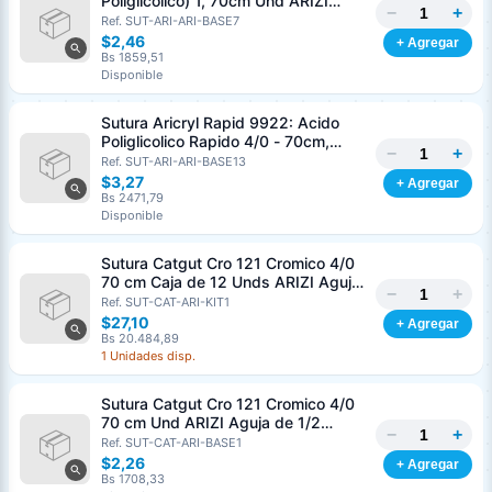
Poliglicolico) 1, 70cm Und ARIZI
−
+
Aguja de 1/2 Circulo Punta Conica
Ref. SUT-ARI-ARI-BASE7
36mm
$2,46
+ Agregar
Bs 1859,51
Disponible
Sutura Aricryl Rapid 9922: Acido
Poliglicolico Rapido 4/0 - 70cm,
−
+
aguja de 3/8 Corte Inverso 19mm
Ref. SUT-ARI-ARI-BASE13
Und ARIZI Absorbible
$3,27
+ Agregar
Bs 2471,79
Disponible
Sutura Catgut Cro 121 Cromico 4/0
70 cm Caja de 12 Unds ARIZI Aguja
−
+
de 1/2 Circulo Punta Conica 26 mm
Ref. SUT-CAT-ARI-KIT1
$27,10
+ Agregar
Bs 20.484,89
1 Unidades disp.
Sutura Catgut Cro 121 Cromico 4/0
70 cm Und ARIZI Aguja de 1/2
−
+
Circulo Punta Conica 26 mm
Ref. SUT-CAT-ARI-BASE1
$2,26
+ Agregar
Bs 1708,33