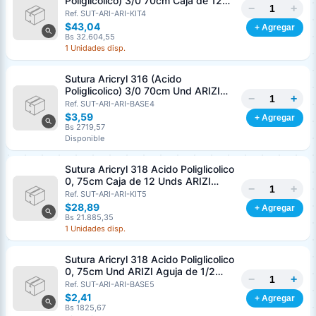
Poliglicolico) 3/0 70cm Caja de 12
−
+
Unds ARIZI Aguja de 1/2 Circulo
Ref. SUT-ARI-ARI-KIT4
Punta Conica 26mm
$43,04
+ Agregar
Bs 32.604,55
1 Unidades disp.
Sutura Aricryl 316 (Acido
Poliglicolico) 3/0 70cm Und ARIZI
−
+
Aguja de 1/2 Circulo Punta Conica
Ref. SUT-ARI-ARI-BASE4
26mm
$3,59
+ Agregar
Bs 2719,57
Disponible
Sutura Aricryl 318 Acido Poliglicolico
0, 75cm Caja de 12 Unds ARIZI
−
+
Aguja de 1/2 Punta Cónica 26mm
Ref. SUT-ARI-ARI-KIT5
$28,89
+ Agregar
Bs 21.885,35
1 Unidades disp.
Sutura Aricryl 318 Acido Poliglicolico
0, 75cm Und ARIZI Aguja de 1/2
−
+
Punta Cónica 26mm
Ref. SUT-ARI-ARI-BASE5
Generar cotización
$2,41
+ Agregar
Completá los datos para emitir el PDF
Bs 1825,67