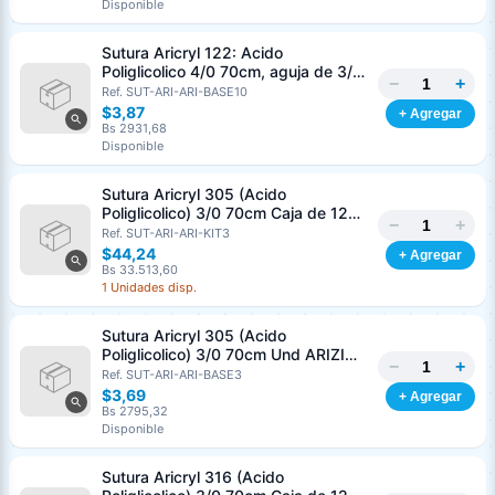
Disponible
Sutura Aricryl 122: Acido
Poliglicolico 4/0 70cm, aguja de 3/8
−
+
Corte Inverso 19mm Und ARIZI
Ref. SUT-ARI-ARI-BASE10
Absorbible
$3,87
+ Agregar
Bs 2931,68
Disponible
Sutura Aricryl 305 (Acido
Poliglicolico) 3/0 70cm Caja de 12
−
+
Unds ARIZI Aguja de 1/2 Circulo
Ref. SUT-ARI-ARI-KIT3
Punta Conica 17mm
$44,24
+ Agregar
Bs 33.513,60
1 Unidades disp.
Sutura Aricryl 305 (Acido
Poliglicolico) 3/0 70cm Und ARIZI
−
+
Aguja de 1/2 Circulo Punta Conica
Ref. SUT-ARI-ARI-BASE3
17mm
$3,69
+ Agregar
Bs 2795,32
Disponible
Sutura Aricryl 316 (Acido