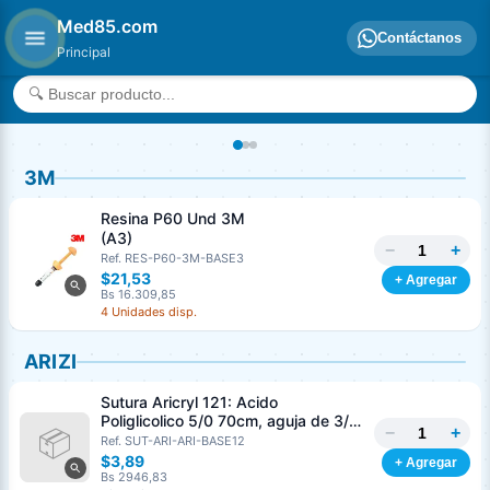
Med85.com
Contáctanos
Principal
3M
Resina P60 Und 3M
(A3)
−
+
Ref. RES-P60-3M-BASE3
$21,53
+ Agregar
Bs 16.309,85
4 Unidades disp.
ARIZI
Sutura Aricryl 121: Acido
Poliglicolico 5/0 70cm, aguja de 3/8
−
+
Corte Inverso 19mm Und ARIZI
Ref. SUT-ARI-ARI-BASE12
Absorbible
$3,89
+ Agregar
Bs 2946,83