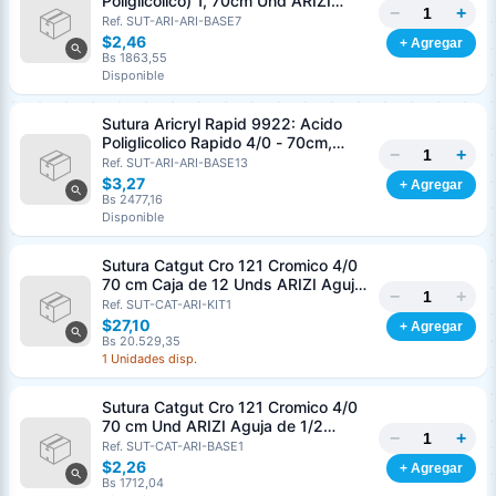
Poliglicolico) 1, 70cm Und ARIZI
−
+
Aguja de 1/2 Circulo Punta Conica
Ref. SUT-ARI-ARI-BASE7
36mm
$2,46
+ Agregar
Bs 1863,55
Disponible
Sutura Aricryl Rapid 9922: Acido
Poliglicolico Rapido 4/0 - 70cm,
−
+
aguja de 3/8 Corte Inverso 19mm
Ref. SUT-ARI-ARI-BASE13
Und ARIZI Absorbible
$3,27
+ Agregar
Bs 2477,16
Disponible
Sutura Catgut Cro 121 Cromico 4/0
70 cm Caja de 12 Unds ARIZI Aguja
−
+
de 1/2 Circulo Punta Conica 26 mm
Ref. SUT-CAT-ARI-KIT1
$27,10
+ Agregar
Bs 20.529,35
1 Unidades disp.
Sutura Catgut Cro 121 Cromico 4/0
70 cm Und ARIZI Aguja de 1/2
−
+
Circulo Punta Conica 26 mm
Ref. SUT-CAT-ARI-BASE1
$2,26
+ Agregar
Bs 1712,04