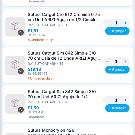
Disponible
Sutura Catgut Cro 812 Cromico 0 75
cm Und ARIZI Aguja de 1/2 Circulo
−
+
Punta Conica 37 mm
Ref. SUT-CAT-ARI-BASE3
$1,61
+ Agregar
Bs 1219,64
4 Unidades disp.
Sutura Catgut Sim 842 Simple 3/0
70 cm Caja de 12 Unds ARIZI Aguja
−
+
de 1/2 Circulo Punta Conica 36 mm
Ref. SUT-CAT-ARI-KIT4
$19,13
+ Agregar
Bs 14.491,75
1 Unidades disp.
Sutura Catgut Sim 842 Simple 3/0
70 cm Und ARIZI Aguja de 1/2
−
+
Circulo Punta Conica 36 mm
Ref. SUT-CAT-ARI-BASE4
$1,59
+ Agregar
Bs 1204,49
Disponible
Sutura Monocrylon 426