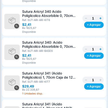
Disponible
Nombre o razón social
*
Sutura Aricryl 340 Acido
Poliglicolico Absorbible 0, 70cm
−
+
Caja de 12 Unds ARIZI Aguja de 1/2
Ref. SUT-ARI-ARI-KIT6
Cédula o RIF
*
Punta Cónica 36mm
$2,41
+ Agregar
Bs 1825,67
Disponible
Clave
Teléfono (opcional)
Sutura Aricryl 340: Acido
Poliglicolico Absorbible 0, 70cm
−
+
Und ARIZI Aguja de 1/2 Punta
Ref. SUT-ARI-ARI-BASE6
Email (opcional)
Cónica 36mm
$2,41
+ Agregar
Bs 1825,67
Disponible
Sutura Aricryl 341 (Acido
Cancelar
Generar
Poliglicolico) 1, 70cm Caja de 12
−
+
Unds ARIZI Aguja de 1/2 Circulo
Ref. SUT-ARI-ARI-KIT7
Punta Conica 36mm
$29,49
+ Agregar
Bs 22.339,87
1 Unidades disp.
Sutura Aricryl 341 (Acido