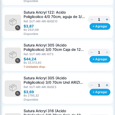
Disponible
Sutura Aricryl 122: Acido
Poliglicolico 4/0 70cm, aguja de 3/8
−
+
Corte Inverso 19mm Und ARIZI
Ref. SUT-ARI-ARI-BASE10
Absorbible
$3,87
+ Agregar
Bs 2931,68
Disponible
Sutura Aricryl 305 (Acido
Poliglicolico) 3/0 70cm Caja de 12
−
+
Unds ARIZI Aguja de 1/2 Circulo
Ref. SUT-ARI-ARI-KIT3
Punta Conica 17mm
$44,24
+ Agregar
Bs 33.513,60
1 Unidades disp.
Sutura Aricryl 305 (Acido
Poliglicolico) 3/0 70cm Und ARIZI
−
+
Aguja de 1/2 Circulo Punta Conica
Ref. SUT-ARI-ARI-BASE3
17mm
$3,69
+ Agregar
Bs 2795,32
Disponible
Sutura Aricryl 316 (Acido