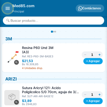
Med85.com
Contáctanos
Principal
3M
Resina P60 Und 3M
(A3)
−
+
Ref. RES-P60-3M-BASE3
$21,53
+ Agregar
Bs 16.309,85
4 Unidades disp.
ARIZI
Sutura Aricryl 121: Acido
Poliglicolico 5/0 70cm, aguja de 3/8
−
+
Corte Inverso 19mm Und ARIZI
Ref. SUT-ARI-ARI-BASE12
Absorbible
$3,89
+ Agregar
Bs 2946,83