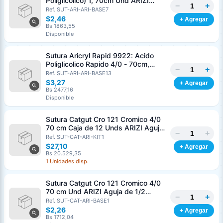
Poliglicolico) 1, 70cm Und ARIZI
−
+
Aguja de 1/2 Circulo Punta Conica
Ref. SUT-ARI-ARI-BASE7
36mm
$2,46
+ Agregar
Bs 1863,55
Disponible
Sutura Aricryl Rapid 9922: Acido
Poliglicolico Rapido 4/0 - 70cm,
−
+
aguja de 3/8 Corte Inverso 19mm
Ref. SUT-ARI-ARI-BASE13
Und ARIZI Absorbible
$3,27
+ Agregar
Bs 2477,16
Disponible
Sutura Catgut Cro 121 Cromico 4/0
70 cm Caja de 12 Unds ARIZI Aguja
−
+
de 1/2 Circulo Punta Conica 26 mm
Ref. SUT-CAT-ARI-KIT1
$27,10
+ Agregar
Bs 20.529,35
1 Unidades disp.
Sutura Catgut Cro 121 Cromico 4/0
70 cm Und ARIZI Aguja de 1/2
−
+
Circulo Punta Conica 26 mm
Ref. SUT-CAT-ARI-BASE1
$2,26
+ Agregar
Bs 1712,04