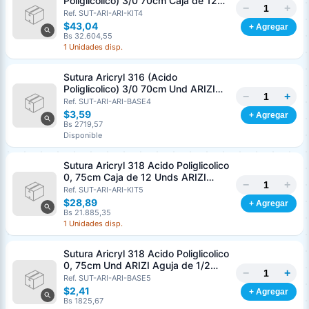
Poliglicolico) 3/0 70cm Caja de 12
−
+
Unds ARIZI Aguja de 1/2 Circulo
Ref. SUT-ARI-ARI-KIT4
Punta Conica 26mm
$43,04
+ Agregar
Bs 32.604,55
1 Unidades disp.
Sutura Aricryl 316 (Acido
Poliglicolico) 3/0 70cm Und ARIZI
−
+
Aguja de 1/2 Circulo Punta Conica
Ref. SUT-ARI-ARI-BASE4
26mm
$3,59
+ Agregar
Bs 2719,57
Disponible
Sutura Aricryl 318 Acido Poliglicolico
0, 75cm Caja de 12 Unds ARIZI
−
+
Aguja de 1/2 Punta Cónica 26mm
Ref. SUT-ARI-ARI-KIT5
$28,89
+ Agregar
Bs 21.885,35
1 Unidades disp.
Sutura Aricryl 318 Acido Poliglicolico
0, 75cm Und ARIZI Aguja de 1/2
−
+
Punta Cónica 26mm
Ref. SUT-ARI-ARI-BASE5
Generar cotización
$2,41
+ Agregar
Completá los datos para emitir el PDF
Bs 1825,67