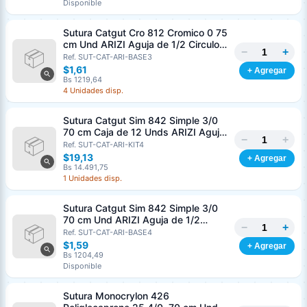
Disponible
Sutura Catgut Cro 812 Cromico 0 75
cm Und ARIZI Aguja de 1/2 Circulo
−
+
Punta Conica 37 mm
Ref. SUT-CAT-ARI-BASE3
$1,61
+ Agregar
Bs 1219,64
4 Unidades disp.
Sutura Catgut Sim 842 Simple 3/0
70 cm Caja de 12 Unds ARIZI Aguja
−
+
de 1/2 Circulo Punta Conica 36 mm
Ref. SUT-CAT-ARI-KIT4
$19,13
+ Agregar
Bs 14.491,75
1 Unidades disp.
Sutura Catgut Sim 842 Simple 3/0
70 cm Und ARIZI Aguja de 1/2
−
+
Circulo Punta Conica 36 mm
Ref. SUT-CAT-ARI-BASE4
$1,59
+ Agregar
Bs 1204,49
Disponible
Sutura Monocrylon 426