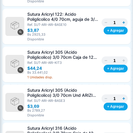
Disponible
Sutura Aricryl 122: Acido
Poliglicolico 4/0 70cm, aguja de 3/8
−
+
Corte Inverso 19mm Und ARIZI
Ref. SUT-ARI-ARI-BASE10
Absorbible
$3,87
+ Agregar
Bs 2925,33
Disponible
Sutura Aricryl 305 (Acido
Poliglicolico) 3/0 70cm Caja de 12
−
+
Unds ARIZI Aguja de 1/2 Circulo
Ref. SUT-ARI-ARI-KIT3
Punta Conica 17mm
$44,24
+ Agregar
Bs 33.441,02
1 Unidades disp.
Sutura Aricryl 305 (Acido
Poliglicolico) 3/0 70cm Und ARIZI
−
+
Aguja de 1/2 Circulo Punta Conica
Ref. SUT-ARI-ARI-BASE3
17mm
$3,69
+ Agregar
Bs 2789,27
Disponible
Sutura Aricryl 316 (Acido