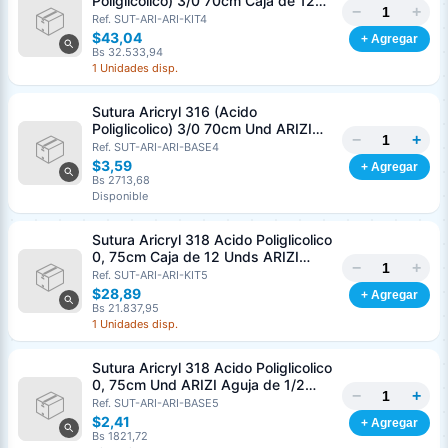
Poliglicolico) 3/0 70cm Caja de 12
−
+
Unds ARIZI Aguja de 1/2 Circulo
Ref. SUT-ARI-ARI-KIT4
Punta Conica 26mm
$43,04
+ Agregar
Bs 32.533,94
1 Unidades disp.
Sutura Aricryl 316 (Acido
Poliglicolico) 3/0 70cm Und ARIZI
−
+
Aguja de 1/2 Circulo Punta Conica
Ref. SUT-ARI-ARI-BASE4
26mm
$3,59
+ Agregar
Bs 2713,68
Disponible
Sutura Aricryl 318 Acido Poliglicolico
0, 75cm Caja de 12 Unds ARIZI
−
+
Aguja de 1/2 Punta Cónica 26mm
Ref. SUT-ARI-ARI-KIT5
$28,89
+ Agregar
Bs 21.837,95
1 Unidades disp.
Sutura Aricryl 318 Acido Poliglicolico
0, 75cm Und ARIZI Aguja de 1/2
−
+
Punta Cónica 26mm
Ref. SUT-ARI-ARI-BASE5
Generar cotización
$2,41
+ Agregar
Completá los datos para emitir el PDF
Bs 1821,72