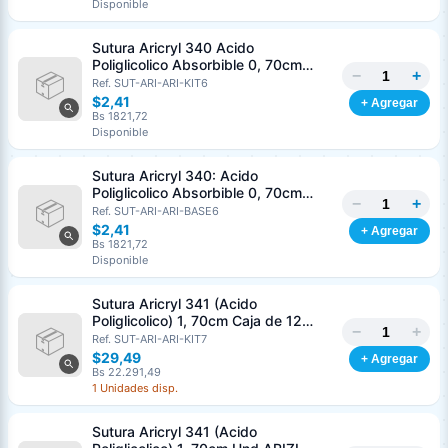
Disponible
Nombre o razón social
*
Sutura Aricryl 340 Acido
Poliglicolico Absorbible 0, 70cm
−
+
Caja de 12 Unds ARIZI Aguja de 1/2
Ref. SUT-ARI-ARI-KIT6
Cédula o RIF
*
Punta Cónica 36mm
$2,41
+ Agregar
Bs 1821,72
Disponible
Clave
Teléfono (opcional)
Sutura Aricryl 340: Acido
Poliglicolico Absorbible 0, 70cm
−
+
Und ARIZI Aguja de 1/2 Punta
Ref. SUT-ARI-ARI-BASE6
Email (opcional)
Cónica 36mm
$2,41
+ Agregar
Bs 1821,72
Disponible
Sutura Aricryl 341 (Acido
Cancelar
Generar
Poliglicolico) 1, 70cm Caja de 12
−
+
Unds ARIZI Aguja de 1/2 Circulo
Ref. SUT-ARI-ARI-KIT7
Punta Conica 36mm
$29,49
+ Agregar
Bs 22.291,49
1 Unidades disp.
Sutura Aricryl 341 (Acido