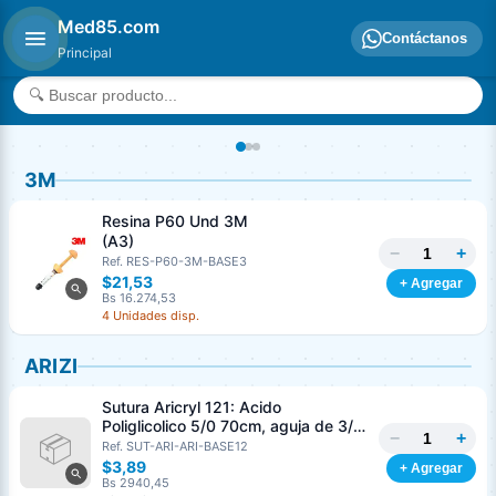
Med85.com
Contáctanos
Principal
3M
Resina P60 Und 3M
(A3)
−
+
Ref. RES-P60-3M-BASE3
$21,53
+ Agregar
Bs 16.274,53
4 Unidades disp.
ARIZI
Sutura Aricryl 121: Acido
Poliglicolico 5/0 70cm, aguja de 3/8
−
+
Corte Inverso 19mm Und ARIZI
Ref. SUT-ARI-ARI-BASE12
Absorbible
$3,89
+ Agregar
Bs 2940,45