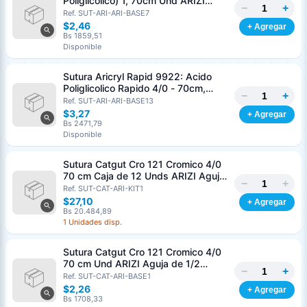
Poliglicolico) 1, 70cm Und ARIZI
−
+
Aguja de 1/2 Circulo Punta Conica
Ref. SUT-ARI-ARI-BASE7
36mm
$2,46
+ Agregar
Bs 1859,51
Disponible
Sutura Aricryl Rapid 9922: Acido
Poliglicolico Rapido 4/0 - 70cm,
−
+
aguja de 3/8 Corte Inverso 19mm
Ref. SUT-ARI-ARI-BASE13
Und ARIZI Absorbible
$3,27
+ Agregar
Bs 2471,79
Disponible
Sutura Catgut Cro 121 Cromico 4/0
70 cm Caja de 12 Unds ARIZI Aguja
−
+
de 1/2 Circulo Punta Conica 26 mm
Ref. SUT-CAT-ARI-KIT1
$27,10
+ Agregar
Bs 20.484,89
1 Unidades disp.
Sutura Catgut Cro 121 Cromico 4/0
70 cm Und ARIZI Aguja de 1/2
−
+
Circulo Punta Conica 26 mm
Ref. SUT-CAT-ARI-BASE1
$2,26
+ Agregar
Bs 1708,33