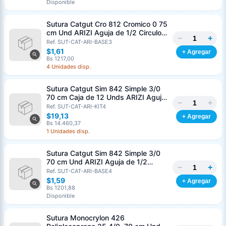
Disponible
Sutura Catgut Cro 812 Cromico 0 75
cm Und ARIZI Aguja de 1/2 Circulo
−
+
Punta Conica 37 mm
Ref. SUT-CAT-ARI-BASE3
$1,61
+ Agregar
Bs 1217,00
4 Unidades disp.
Sutura Catgut Sim 842 Simple 3/0
70 cm Caja de 12 Unds ARIZI Aguja
−
+
de 1/2 Circulo Punta Conica 36 mm
Ref. SUT-CAT-ARI-KIT4
$19,13
+ Agregar
Bs 14.460,37
1 Unidades disp.
Sutura Catgut Sim 842 Simple 3/0
70 cm Und ARIZI Aguja de 1/2
−
+
Circulo Punta Conica 36 mm
Ref. SUT-CAT-ARI-BASE4
$1,59
+ Agregar
Bs 1201,88
Disponible
Sutura Monocrylon 426