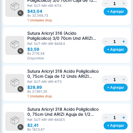
Poliglicolico) 3/0 70cm Caja de 12
−
+
Unds ARIZI Aguja de 1/2 Circulo
Ref. SUT-ARI-ARI-KIT4
Punta Conica 26mm
$43,04
+ Agregar
Bs 32.568,73
1 Unidades disp.
Sutura Aricryl 316 (Acido
Poliglicolico) 3/0 70cm Und ARIZI
−
+
Aguja de 1/2 Circulo Punta Conica
Ref. SUT-ARI-ARI-BASE4
26mm
$3,59
+ Agregar
Bs 2716,58
Disponible
Sutura Aricryl 318 Acido Poliglicolico
0, 75cm Caja de 12 Unds ARIZI
−
+
Aguja de 1/2 Punta Cónica 26mm
Ref. SUT-ARI-ARI-KIT5
$28,89
+ Agregar
Bs 21.861,30
1 Unidades disp.
Sutura Aricryl 318 Acido Poliglicolico
0, 75cm Und ARIZI Aguja de 1/2
−
+
Punta Cónica 26mm
Ref. SUT-ARI-ARI-BASE5
Generar cotización
$2,41
+ Agregar
Completá los datos para emitir el PDF
Bs 1823,67