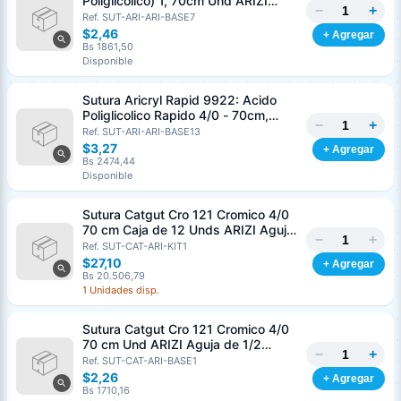
Poliglicolico) 1, 70cm Und ARIZI
−
+
Aguja de 1/2 Circulo Punta Conica
Ref. SUT-ARI-ARI-BASE7
36mm
$2,46
+ Agregar
Bs 1861,50
Disponible
Sutura Aricryl Rapid 9922: Acido
Poliglicolico Rapido 4/0 - 70cm,
−
+
aguja de 3/8 Corte Inverso 19mm
Ref. SUT-ARI-ARI-BASE13
Und ARIZI Absorbible
$3,27
+ Agregar
Bs 2474,44
Disponible
Sutura Catgut Cro 121 Cromico 4/0
70 cm Caja de 12 Unds ARIZI Aguja
−
+
de 1/2 Circulo Punta Conica 26 mm
Ref. SUT-CAT-ARI-KIT1
$27,10
+ Agregar
Bs 20.506,79
1 Unidades disp.
Sutura Catgut Cro 121 Cromico 4/0
70 cm Und ARIZI Aguja de 1/2
−
+
Circulo Punta Conica 26 mm
Ref. SUT-CAT-ARI-BASE1
$2,26
+ Agregar
Bs 1710,16