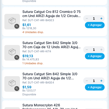
Disponible
Sutura Catgut Cro 812 Cromico 0 75
cm Und ARIZI Aguja de 1/2 Circulo
−
+
Punta Conica 37 mm
Ref. SUT-CAT-ARI-BASE3
$1,61
+ Agregar
Bs 1218,30
4 Unidades disp.
Sutura Catgut Sim 842 Simple 3/0
70 cm Caja de 12 Unds ARIZI Aguja
−
+
de 1/2 Circulo Punta Conica 36 mm
Ref. SUT-CAT-ARI-KIT4
$19,13
+ Agregar
Bs 14.475,83
1 Unidades disp.
Sutura Catgut Sim 842 Simple 3/0
70 cm Und ARIZI Aguja de 1/2
−
+
Circulo Punta Conica 36 mm
Ref. SUT-CAT-ARI-BASE4
$1,59
+ Agregar
Bs 1203,17
Disponible
Sutura Monocrylon 426