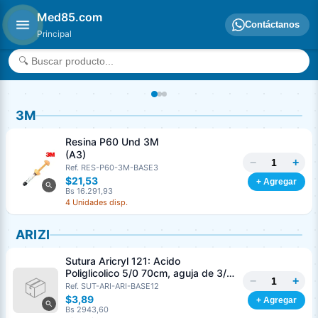
Med85.com
Contáctanos
Principal
3M
Resina P60 Und 3M
(A3)
−
+
Ref. RES-P60-3M-BASE3
$21,53
+ Agregar
Bs 16.291,93
4 Unidades disp.
ARIZI
Sutura Aricryl 121: Acido
Poliglicolico 5/0 70cm, aguja de 3/8
−
+
Corte Inverso 19mm Und ARIZI
Ref. SUT-ARI-ARI-BASE12
Absorbible
$3,89
+ Agregar
Bs 2943,60