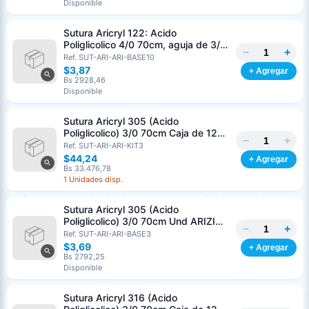
Disponible
Sutura Aricryl 122: Acido
Poliglicolico 4/0 70cm, aguja de 3/8
−
+
Corte Inverso 19mm Und ARIZI
Ref. SUT-ARI-ARI-BASE10
Absorbible
$3,87
+ Agregar
Bs 2928,46
Disponible
Sutura Aricryl 305 (Acido
Poliglicolico) 3/0 70cm Caja de 12
−
+
Unds ARIZI Aguja de 1/2 Circulo
Ref. SUT-ARI-ARI-KIT3
Punta Conica 17mm
$44,24
+ Agregar
Bs 33.476,78
1 Unidades disp.
Sutura Aricryl 305 (Acido
Poliglicolico) 3/0 70cm Und ARIZI
−
+
Aguja de 1/2 Circulo Punta Conica
Ref. SUT-ARI-ARI-BASE3
17mm
$3,69
+ Agregar
Bs 2792,25
Disponible
Sutura Aricryl 316 (Acido