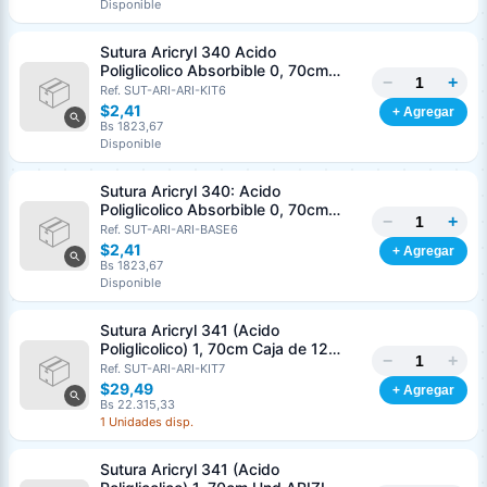
Disponible
Nombre o razón social
*
Sutura Aricryl 340 Acido
Poliglicolico Absorbible 0, 70cm
−
+
Caja de 12 Unds ARIZI Aguja de 1/2
Ref. SUT-ARI-ARI-KIT6
Cédula o RIF
*
Punta Cónica 36mm
$2,41
+ Agregar
Bs 1823,67
Disponible
Clave
Teléfono (opcional)
Sutura Aricryl 340: Acido
Poliglicolico Absorbible 0, 70cm
−
+
Und ARIZI Aguja de 1/2 Punta
Ref. SUT-ARI-ARI-BASE6
Email (opcional)
Cónica 36mm
$2,41
+ Agregar
Bs 1823,67
Disponible
Sutura Aricryl 341 (Acido
Cancelar
Generar
Poliglicolico) 1, 70cm Caja de 12
−
+
Unds ARIZI Aguja de 1/2 Circulo
Ref. SUT-ARI-ARI-KIT7
Punta Conica 36mm
$29,49
+ Agregar
Bs 22.315,33
1 Unidades disp.
Sutura Aricryl 341 (Acido