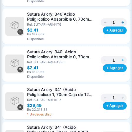
Disponible
Nombre o razón social
*
Sutura Aricryl 340 Acido
Poliglicolico Absorbible 0, 70cm
−
+
Caja de 12 Unds ARIZI Aguja de 1/2
Ref. SUT-ARI-ARI-KIT6
Cédula o RIF
*
Punta Cónica 36mm
$2,41
+ Agregar
Bs 1823,67
Disponible
Clave
Teléfono (opcional)
Sutura Aricryl 340: Acido
Poliglicolico Absorbible 0, 70cm
−
+
Und ARIZI Aguja de 1/2 Punta
Ref. SUT-ARI-ARI-BASE6
Email (opcional)
Cónica 36mm
$2,41
+ Agregar
Bs 1823,67
Disponible
Sutura Aricryl 341 (Acido
Cancelar
Generar
Poliglicolico) 1, 70cm Caja de 12
−
+
Unds ARIZI Aguja de 1/2 Circulo
Ref. SUT-ARI-ARI-KIT7
Punta Conica 36mm
$29,49
+ Agregar
Bs 22.315,33
1 Unidades disp.
Sutura Aricryl 341 (Acido