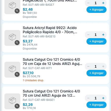
Poliglicolico) 1, 70cm Und ARIZI
−
+
Aguja de 1/2 Circulo Punta Conica
Ref. SUT-ARI-ARI-BASE7
36mm
$2,46
+ Agregar
Bs 1861,50
Disponible
Sutura Aricryl Rapid 9922: Acido
Poliglicolico Rapido 4/0 - 70cm,
−
+
aguja de 3/8 Corte Inverso 19mm
Ref. SUT-ARI-ARI-BASE13
Und ARIZI Absorbible
$3,27
+ Agregar
Bs 2474,44
Disponible
Sutura Catgut Cro 121 Cromico 4/0
70 cm Caja de 12 Unds ARIZI Aguja
−
+
de 1/2 Circulo Punta Conica 26 mm
Ref. SUT-CAT-ARI-KIT1
$27,10
+ Agregar
Bs 20.506,79
1 Unidades disp.
Sutura Catgut Cro 121 Cromico 4/0
70 cm Und ARIZI Aguja de 1/2
−
+
Circulo Punta Conica 26 mm
Ref. SUT-CAT-ARI-BASE1
$2,26
+ Agregar
Bs 1710,16