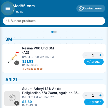
Med85.com
Contáctanos
Principal
3M
Resina P60 Und 3M
(A3)
−
+
Ref. RES-P60-3M-BASE3
$21,53
+ Agregar
Bs 16.291,93
4 Unidades disp.
ARIZI
Sutura Aricryl 121: Acido
Poliglicolico 5/0 70cm, aguja de 3/8
−
+
Corte Inverso 19mm Und ARIZI
Ref. SUT-ARI-ARI-BASE12
Absorbible
$3,89
+ Agregar
Bs 2943,60