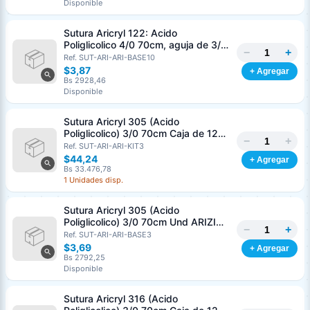
Disponible
Sutura Aricryl 122: Acido
Poliglicolico 4/0 70cm, aguja de 3/8
−
+
Corte Inverso 19mm Und ARIZI
Ref. SUT-ARI-ARI-BASE10
Absorbible
$3,87
+ Agregar
Bs 2928,46
Disponible
Sutura Aricryl 305 (Acido
Poliglicolico) 3/0 70cm Caja de 12
−
+
Unds ARIZI Aguja de 1/2 Circulo
Ref. SUT-ARI-ARI-KIT3
Punta Conica 17mm
$44,24
+ Agregar
Bs 33.476,78
1 Unidades disp.
Sutura Aricryl 305 (Acido
Poliglicolico) 3/0 70cm Und ARIZI
−
+
Aguja de 1/2 Circulo Punta Conica
Ref. SUT-ARI-ARI-BASE3
17mm
$3,69
+ Agregar
Bs 2792,25
Disponible
Sutura Aricryl 316 (Acido