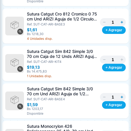
Disponible
Sutura Catgut Cro 812 Cromico 0 75
cm Und ARIZI Aguja de 1/2 Circulo
−
+
Punta Conica 37 mm
Ref. SUT-CAT-ARI-BASE3
$1,61
+ Agregar
Bs 1218,30
4 Unidades disp.
Sutura Catgut Sim 842 Simple 3/0
70 cm Caja de 12 Unds ARIZI Aguja
−
+
de 1/2 Circulo Punta Conica 36 mm
Ref. SUT-CAT-ARI-KIT4
$19,13
+ Agregar
Bs 14.475,83
1 Unidades disp.
Sutura Catgut Sim 842 Simple 3/0
70 cm Und ARIZI Aguja de 1/2
−
+
Circulo Punta Conica 36 mm
Ref. SUT-CAT-ARI-BASE4
$1,59
+ Agregar
Bs 1203,17
Disponible
Sutura Monocrylon 426