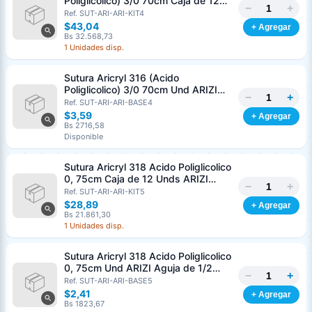
Poliglicolico) 3/0 70cm Caja de 12
−
+
Unds ARIZI Aguja de 1/2 Circulo
Ref. SUT-ARI-ARI-KIT4
Punta Conica 26mm
$43,04
+ Agregar
Bs 32.568,73
1 Unidades disp.
Sutura Aricryl 316 (Acido
Poliglicolico) 3/0 70cm Und ARIZI
−
+
Aguja de 1/2 Circulo Punta Conica
Ref. SUT-ARI-ARI-BASE4
26mm
$3,59
+ Agregar
Bs 2716,58
Disponible
Sutura Aricryl 318 Acido Poliglicolico
0, 75cm Caja de 12 Unds ARIZI
−
+
Aguja de 1/2 Punta Cónica 26mm
Ref. SUT-ARI-ARI-KIT5
$28,89
+ Agregar
Bs 21.861,30
1 Unidades disp.
Sutura Aricryl 318 Acido Poliglicolico
0, 75cm Und ARIZI Aguja de 1/2
−
+
Punta Cónica 26mm
Ref. SUT-ARI-ARI-BASE5
Generar cotización
$2,41
+ Agregar
Completá los datos para emitir el PDF
Bs 1823,67