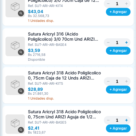
Poliglicolico) 3/0 70cm Caja de 12
−
+
Unds ARIZI Aguja de 1/2 Circulo
Ref. SUT-ARI-ARI-KIT4
Punta Conica 26mm
$43,04
+ Agregar
Bs 32.568,73
1 Unidades disp.
Sutura Aricryl 316 (Acido
Poliglicolico) 3/0 70cm Und ARIZI
−
+
Aguja de 1/2 Circulo Punta Conica
Ref. SUT-ARI-ARI-BASE4
26mm
$3,59
+ Agregar
Bs 2716,58
Disponible
Sutura Aricryl 318 Acido Poliglicolico
0, 75cm Caja de 12 Unds ARIZI
−
+
Aguja de 1/2 Punta Cónica 26mm
Ref. SUT-ARI-ARI-KIT5
$28,89
+ Agregar
Bs 21.861,30
1 Unidades disp.
Sutura Aricryl 318 Acido Poliglicolico
0, 75cm Und ARIZI Aguja de 1/2
−
+
Punta Cónica 26mm
Ref. SUT-ARI-ARI-BASE5
Generar cotización
$2,41
+ Agregar
Completá los datos para emitir el PDF
Bs 1823,67