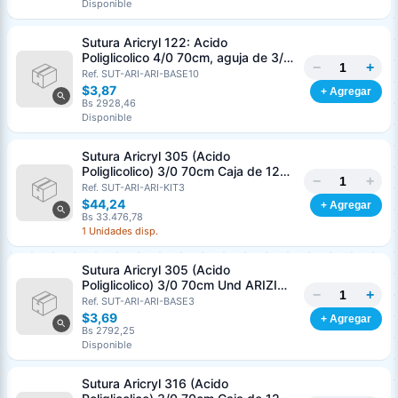
Disponible
Sutura Aricryl 122: Acido
Poliglicolico 4/0 70cm, aguja de 3/8
−
+
Corte Inverso 19mm Und ARIZI
Ref. SUT-ARI-ARI-BASE10
Absorbible
$3,87
+ Agregar
Bs 2928,46
Disponible
Sutura Aricryl 305 (Acido
Poliglicolico) 3/0 70cm Caja de 12
−
+
Unds ARIZI Aguja de 1/2 Circulo
Ref. SUT-ARI-ARI-KIT3
Punta Conica 17mm
$44,24
+ Agregar
Bs 33.476,78
1 Unidades disp.
Sutura Aricryl 305 (Acido
Poliglicolico) 3/0 70cm Und ARIZI
−
+
Aguja de 1/2 Circulo Punta Conica
Ref. SUT-ARI-ARI-BASE3
17mm
$3,69
+ Agregar
Bs 2792,25
Disponible
Sutura Aricryl 316 (Acido