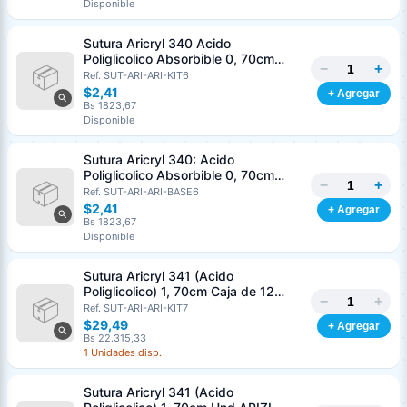
Disponible
Nombre o razón social
*
Sutura Aricryl 340 Acido
Poliglicolico Absorbible 0, 70cm
−
+
Caja de 12 Unds ARIZI Aguja de 1/2
Ref. SUT-ARI-ARI-KIT6
Cédula o RIF
*
Punta Cónica 36mm
$2,41
+ Agregar
Bs 1823,67
Disponible
Clave
Teléfono (opcional)
Sutura Aricryl 340: Acido
Poliglicolico Absorbible 0, 70cm
−
+
Und ARIZI Aguja de 1/2 Punta
Ref. SUT-ARI-ARI-BASE6
Email (opcional)
Cónica 36mm
$2,41
+ Agregar
Bs 1823,67
Disponible
Sutura Aricryl 341 (Acido
Cancelar
Generar
Poliglicolico) 1, 70cm Caja de 12
−
+
Unds ARIZI Aguja de 1/2 Circulo
Ref. SUT-ARI-ARI-KIT7
Punta Conica 36mm
$29,49
+ Agregar
Bs 22.315,33
1 Unidades disp.
Sutura Aricryl 341 (Acido