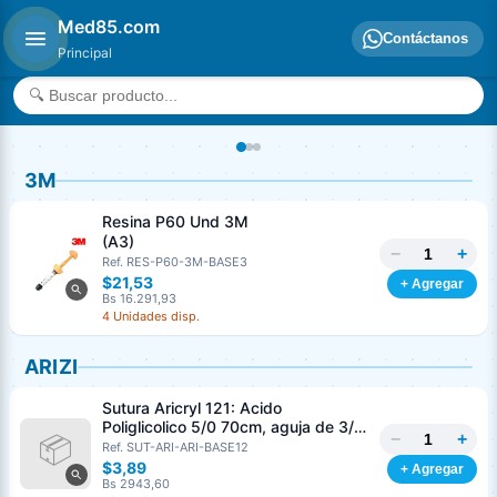
Med85.com
Contáctanos
Principal
3M
Resina P60 Und 3M
(A3)
−
+
Ref. RES-P60-3M-BASE3
$21,53
+ Agregar
Bs 16.291,93
4 Unidades disp.
ARIZI
Sutura Aricryl 121: Acido
Poliglicolico 5/0 70cm, aguja de 3/8
−
+
Corte Inverso 19mm Und ARIZI
Ref. SUT-ARI-ARI-BASE12
Absorbible
$3,89
+ Agregar
Bs 2943,60