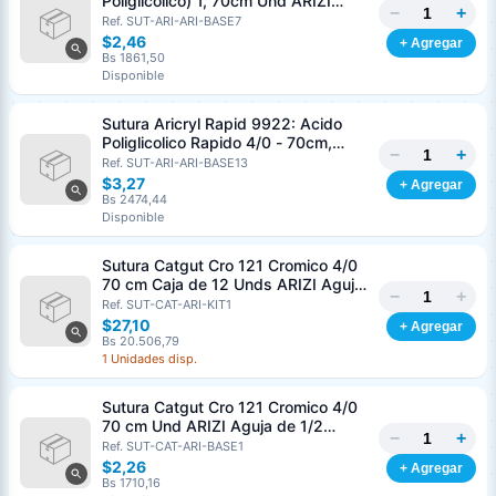
Poliglicolico) 1, 70cm Und ARIZI
−
+
Aguja de 1/2 Circulo Punta Conica
Ref. SUT-ARI-ARI-BASE7
36mm
$2,46
+ Agregar
Bs 1861,50
Disponible
Sutura Aricryl Rapid 9922: Acido
Poliglicolico Rapido 4/0 - 70cm,
−
+
aguja de 3/8 Corte Inverso 19mm
Ref. SUT-ARI-ARI-BASE13
Und ARIZI Absorbible
$3,27
+ Agregar
Bs 2474,44
Disponible
Sutura Catgut Cro 121 Cromico 4/0
70 cm Caja de 12 Unds ARIZI Aguja
−
+
de 1/2 Circulo Punta Conica 26 mm
Ref. SUT-CAT-ARI-KIT1
$27,10
+ Agregar
Bs 20.506,79
1 Unidades disp.
Sutura Catgut Cro 121 Cromico 4/0
70 cm Und ARIZI Aguja de 1/2
−
+
Circulo Punta Conica 26 mm
Ref. SUT-CAT-ARI-BASE1
$2,26
+ Agregar
Bs 1710,16