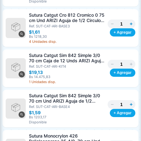
Disponible
Sutura Catgut Cro 812 Cromico 0 75
cm Und ARIZI Aguja de 1/2 Circulo
−
+
Punta Conica 37 mm
Ref. SUT-CAT-ARI-BASE3
$1,61
+ Agregar
Bs 1218,30
4 Unidades disp.
Sutura Catgut Sim 842 Simple 3/0
70 cm Caja de 12 Unds ARIZI Aguja
−
+
de 1/2 Circulo Punta Conica 36 mm
Ref. SUT-CAT-ARI-KIT4
$19,13
+ Agregar
Bs 14.475,83
1 Unidades disp.
Sutura Catgut Sim 842 Simple 3/0
70 cm Und ARIZI Aguja de 1/2
−
+
Circulo Punta Conica 36 mm
Ref. SUT-CAT-ARI-BASE4
$1,59
+ Agregar
Bs 1203,17
Disponible
Sutura Monocrylon 426