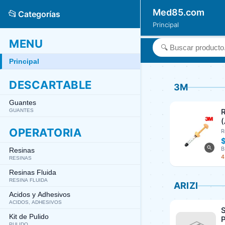
Med85.com
📂
Categorías
Principal
MENU
Principal
DESCARTABLE
3M
Guantes
GUANTES
OPERATORIA
R
B
Resinas
4
RESINAS
Resinas Fluida
RESINA FLUIDA
ARIZI
Acidos y Adhesivos
ACIDOS, ADHESIVOS
S
Kit de Pulido
P
PULIDO