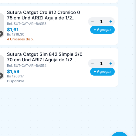
Sutura Catgut Cro 812 Cromico 0
75 cm Und ARIZI Aguja de 1/2
−
+
Circulo Punta Conica 37 mm
Ref. SUT-CAT-ARI-BASE3
$1,61
+ Agregar
Bs 1218,30
4 Unidades disp.
Sutura Catgut Sim 842 Simple 3/0
70 cm Und ARIZI Aguja de 1/2
−
+
Circulo Punta Conica 36 mm
Ref. SUT-CAT-ARI-BASE4
$1,59
+ Agregar
Bs 1203,17
Disponible
Sutura Monopropyl 8185
Polipropileno 2/0, 45 cm Und ARIZI
−
+
Aguja de 3/8 Corte Inverso 26 mm
Ref. SUT-MON-ARI-BASE4
$1,16
+ Agregar
Bs 877,78
9 Unidades disp.