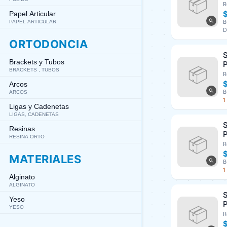
3
R
A
Papel Articular
B
PAPEL ARTICULAR
D
ORTODONCIA
S
Brackets y Tubos
P
BRACKETS , TUBOS
U
R
Arcos
B
ARCOS
1
Ligas y Cadenetas
LIGAS, CADENETAS
S
Resinas
P
RESINA ORTO
U
R
MATERIALES
B
1
Alginato
ALGINATO
S
Yeso
P
YESO
U
R