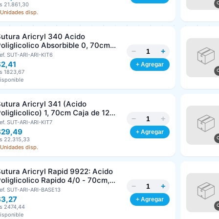
s 21.861,30
 Unidades disp.
Clave
Teléfono (opcional)
utura Aricryl 340 Acido
oliglicolico Absorbible 0, 70cm
−
+
aja de 12 Unds ARIZI Aguja de 1/2
ef. SUT-ARI-ARI-KIT6
Email (opcional)
Punta Cónica 36mm
$2,41
+ Agregar
s 1823,67
isponible
Cancelar
Generar
utura Aricryl 341 (Acido
oliglicolico) 1, 70cm Caja de 12
−
+
nds ARIZI Aguja de 1/2 Circulo
ef. SUT-ARI-ARI-KIT7
Punta Conica 36mm
$29,49
+ Agregar
s 22.315,33
 Unidades disp.
utura Aricryl Rapid 9922: Acido
oliglicolico Rapido 4/0 - 70cm,
−
+
guja de 3/8 Corte Inverso 19mm
ef. SUT-ARI-ARI-BASE13
nd ARIZI Absorbible
$3,27
+ Agregar
s 2474,44
isponible