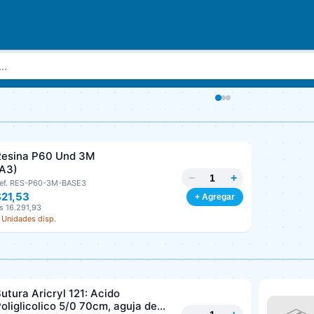
Resina P60 Und 3M
(A3)
−
+
ef. RES-P60-3M-BASE3
$21,53
+ Agregar
s 16.291,93
 Unidades disp.
utura Aricryl 121: Acido
oliglicolico 5/0 70cm, aguja de