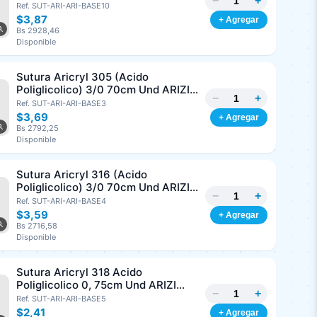
−
+
3/8 Corte Inverso 19mm Und ARIZI
Ref. SUT-ARI-ARI-BASE10
Absorbible
$3,87
+ Agregar
Bs 2928,46
Disponible
Sutura Aricryl 305 (Acido
Poliglicolico) 3/0 70cm Und ARIZI
−
+
Aguja de 1/2 Circulo Punta Conica
Ref. SUT-ARI-ARI-BASE3
17mm
$3,69
+ Agregar
Bs 2792,25
Disponible
Sutura Aricryl 316 (Acido
Poliglicolico) 3/0 70cm Und ARIZI
−
+
Aguja de 1/2 Circulo Punta Conica
Ref. SUT-ARI-ARI-BASE4
26mm
$3,59
+ Agregar
Bs 2716,58
Disponible
Sutura Aricryl 318 Acido
Poliglicolico 0, 75cm Und ARIZI
−
+
Aguja de 1/2 Punta Cónica 26mm
Ref. SUT-ARI-ARI-BASE5
$2,41
+ Agregar