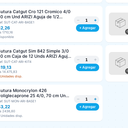
utura Catgut Cro 121 Cromico 4/0
0 cm Und ARIZI Aguja de 1/2
−
+
irculo Punta Conica 26 mm
ef. SUT-CAT-ARI-BASE1
$2,26
+ Agregar
s 1710,16
isponible
utura Catgut Sim 842 Simple 3/0
0 cm Caja de 12 Unds ARIZI Aguja
−
+
e 1/2 Circulo Punta Conica 36 mm
ef. SUT-CAT-ARI-KIT4
19,13
+ Agregar
s 14.475,83
 Unidades disp.
Sutura Monocrylon 426
oliglecaprone 25 4/0, 70 cm Und
−
+
RIZI Aguja de 3/8 Corte inverso
ef. SUT-MON-ARI-BASE1
19 mm
$3,22
+ Agregar
s 2436,60
 Unidades disp.