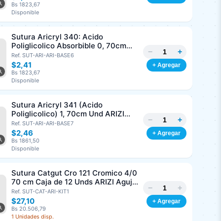
Bs 1823,67
Disponible
Sutura Aricryl 340: Acido
Poliglicolico Absorbible 0, 70cm
−
+
Und ARIZI Aguja de 1/2 Punta
Ref. SUT-ARI-ARI-BASE6
Cónica 36mm
$2,41
+ Agregar
Bs 1823,67
Disponible
Sutura Aricryl 341 (Acido
Poliglicolico) 1, 70cm Und ARIZI
−
+
Aguja de 1/2 Circulo Punta Conica
Ref. SUT-ARI-ARI-BASE7
36mm
$2,46
+ Agregar
Bs 1861,50
Disponible
Sutura Catgut Cro 121 Cromico 4/0
70 cm Caja de 12 Unds ARIZI Aguja
−
+
de 1/2 Circulo Punta Conica 26 mm
Ref. SUT-CAT-ARI-KIT1
$27,10
+ Agregar
Bs 20.506,79
1 Unidades disp.