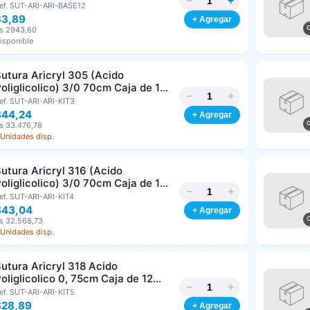
−
+
/8 Corte Inverso 19mm Und ARIZI
ef. SUT-ARI-ARI-BASE12
bsorbible
$3,89
+ Agregar
s 2943,60
isponible
utura Aricryl 305 (Acido
oliglicolico) 3/0 70cm Caja de 12
−
+
nds ARIZI Aguja de 1/2 Circulo
ef. SUT-ARI-ARI-KIT3
Punta Conica 17mm
$44,24
+ Agregar
s 33.476,78
 Unidades disp.
utura Aricryl 316 (Acido
oliglicolico) 3/0 70cm Caja de 12
−
+
nds ARIZI Aguja de 1/2 Circulo
ef. SUT-ARI-ARI-KIT4
Punta Conica 26mm
$43,04
+ Agregar
Generar cotización
s 32.568,73
Completá los datos para emitir el PDF
 Unidades disp.
Nombre o razón social
*
utura Aricryl 318 Acido
oliglicolico 0, 75cm Caja de 12
−
+
nds ARIZI Aguja de 1/2 Punta
ef. SUT-ARI-ARI-KIT5
Cédula o RIF
*
Cónica 26mm
$28,89
+ Agregar