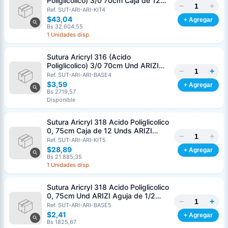
Poliglicolico) 3/0 70cm Caja de 12
−
+
Unds ARIZI Aguja de 1/2 Circulo
Ref. SUT-ARI-ARI-KIT4
Punta Conica 26mm
$43,04
+ Agregar
Bs 32.604,55
1 Unidades disp.
Sutura Aricryl 316 (Acido
Poliglicolico) 3/0 70cm Und ARIZI
−
+
Aguja de 1/2 Circulo Punta Conica
Ref. SUT-ARI-ARI-BASE4
26mm
$3,59
+ Agregar
Bs 2719,57
Disponible
Sutura Aricryl 318 Acido Poliglicolico
0, 75cm Caja de 12 Unds ARIZI
−
+
Aguja de 1/2 Punta Cónica 26mm
Ref. SUT-ARI-ARI-KIT5
$28,89
+ Agregar
Bs 21.885,35
1 Unidades disp.
Sutura Aricryl 318 Acido Poliglicolico
0, 75cm Und ARIZI Aguja de 1/2
−
+
Punta Cónica 26mm
Ref. SUT-ARI-ARI-BASE5
Generar cotización
$2,41
+ Agregar
Completá los datos para emitir el PDF
Bs 1825,67