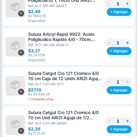
Poliglicolico) 1, 70cm Und ARIZI
−
+
Aguja de 1/2 Circulo Punta Conica
Ref. SUT-ARI-ARI-BASE7
36mm
$2,46
+ Agregar
Bs 1863,55
Disponible
Sutura Aricryl Rapid 9922: Acido
Poliglicolico Rapido 4/0 - 70cm,
−
+
aguja de 3/8 Corte Inverso 19mm
Ref. SUT-ARI-ARI-BASE13
Und ARIZI Absorbible
$3,27
+ Agregar
Bs 2477,16
Disponible
Sutura Catgut Cro 121 Cromico 4/0
70 cm Caja de 12 Unds ARIZI Aguja
−
+
de 1/2 Circulo Punta Conica 26 mm
Ref. SUT-CAT-ARI-KIT1
$27,10
+ Agregar
Bs 20.529,35
1 Unidades disp.
Sutura Catgut Cro 121 Cromico 4/0
70 cm Und ARIZI Aguja de 1/2
−
+
Circulo Punta Conica 26 mm
Ref. SUT-CAT-ARI-BASE1
$2,26
+ Agregar
Bs 1712,04