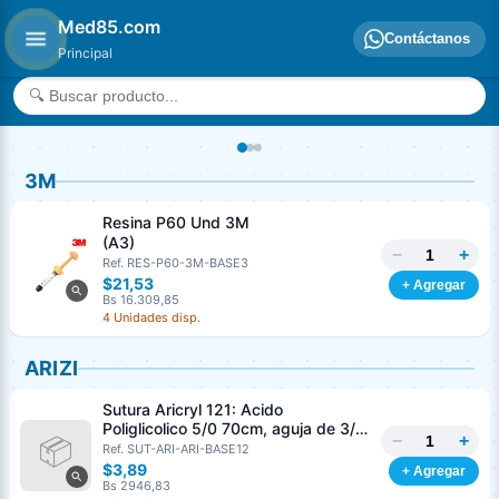
Med85.com
Contáctanos
Principal
3M
Resina P60 Und 3M
(A3)
−
+
Ref. RES-P60-3M-BASE3
$21,53
+ Agregar
Bs 16.309,85
4 Unidades disp.
ARIZI
Sutura Aricryl 121: Acido
Poliglicolico 5/0 70cm, aguja de 3/8
−
+
Corte Inverso 19mm Und ARIZI
Ref. SUT-ARI-ARI-BASE12
Absorbible
$3,89
+ Agregar
Bs 2946,83