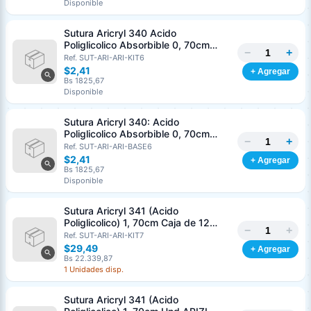
Disponible
Nombre o razón social
*
Sutura Aricryl 340 Acido
Poliglicolico Absorbible 0, 70cm
−
+
Caja de 12 Unds ARIZI Aguja de 1/2
Ref. SUT-ARI-ARI-KIT6
Cédula o RIF
*
Punta Cónica 36mm
$2,41
+ Agregar
Bs 1825,67
Disponible
Clave
Teléfono (opcional)
Sutura Aricryl 340: Acido
Poliglicolico Absorbible 0, 70cm
−
+
Und ARIZI Aguja de 1/2 Punta
Ref. SUT-ARI-ARI-BASE6
Email (opcional)
Cónica 36mm
$2,41
+ Agregar
Bs 1825,67
Disponible
Sutura Aricryl 341 (Acido
Cancelar
Generar
Poliglicolico) 1, 70cm Caja de 12
−
+
Unds ARIZI Aguja de 1/2 Circulo
Ref. SUT-ARI-ARI-KIT7
Punta Conica 36mm
$29,49
+ Agregar
Bs 22.339,87
1 Unidades disp.
Sutura Aricryl 341 (Acido