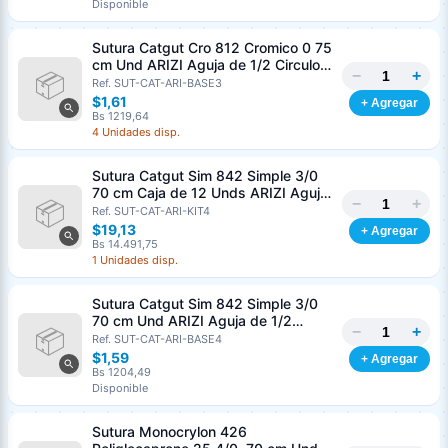
Disponible
Sutura Catgut Cro 812 Cromico 0 75
cm Und ARIZI Aguja de 1/2 Circulo
−
+
Punta Conica 37 mm
Ref. SUT-CAT-ARI-BASE3
$1,61
+ Agregar
Bs 1219,64
4 Unidades disp.
Sutura Catgut Sim 842 Simple 3/0
70 cm Caja de 12 Unds ARIZI Aguja
−
+
de 1/2 Circulo Punta Conica 36 mm
Ref. SUT-CAT-ARI-KIT4
$19,13
+ Agregar
Bs 14.491,75
1 Unidades disp.
Sutura Catgut Sim 842 Simple 3/0
70 cm Und ARIZI Aguja de 1/2
−
+
Circulo Punta Conica 36 mm
Ref. SUT-CAT-ARI-BASE4
$1,59
+ Agregar
Bs 1204,49
Disponible
Sutura Monocrylon 426