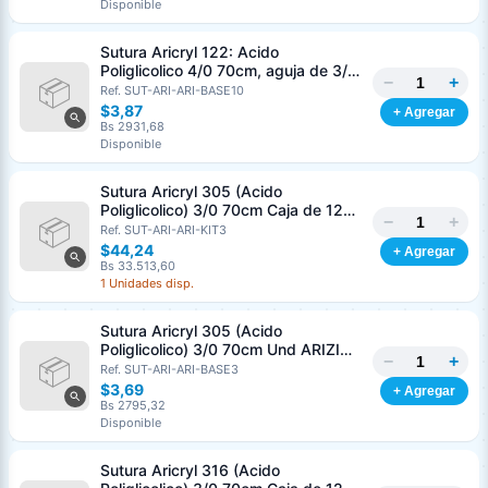
Disponible
Sutura Aricryl 122: Acido
Poliglicolico 4/0 70cm, aguja de 3/8
−
+
Corte Inverso 19mm Und ARIZI
Ref. SUT-ARI-ARI-BASE10
Absorbible
$3,87
+ Agregar
Bs 2931,68
Disponible
Sutura Aricryl 305 (Acido
Poliglicolico) 3/0 70cm Caja de 12
−
+
Unds ARIZI Aguja de 1/2 Circulo
Ref. SUT-ARI-ARI-KIT3
Punta Conica 17mm
$44,24
+ Agregar
Bs 33.513,60
1 Unidades disp.
Sutura Aricryl 305 (Acido
Poliglicolico) 3/0 70cm Und ARIZI
−
+
Aguja de 1/2 Circulo Punta Conica
Ref. SUT-ARI-ARI-BASE3
17mm
$3,69
+ Agregar
Bs 2795,32
Disponible
Sutura Aricryl 316 (Acido