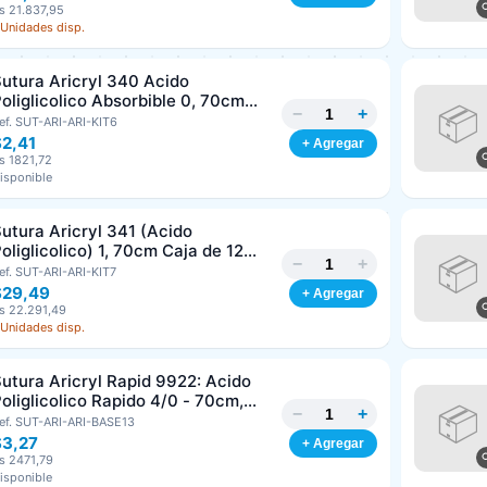
s 21.837,95
 Unidades disp.
Clave
Teléfono (opcional)
utura Aricryl 340 Acido
oliglicolico Absorbible 0, 70cm
−
+
aja de 12 Unds ARIZI Aguja de 1/2
ef. SUT-ARI-ARI-KIT6
Email (opcional)
Punta Cónica 36mm
$2,41
+ Agregar
s 1821,72
isponible
Cancelar
Generar
utura Aricryl 341 (Acido
oliglicolico) 1, 70cm Caja de 12
−
+
nds ARIZI Aguja de 1/2 Circulo
ef. SUT-ARI-ARI-KIT7
Punta Conica 36mm
$29,49
+ Agregar
s 22.291,49
 Unidades disp.
utura Aricryl Rapid 9922: Acido
oliglicolico Rapido 4/0 - 70cm,
−
+
guja de 3/8 Corte Inverso 19mm
ef. SUT-ARI-ARI-BASE13
nd ARIZI Absorbible
$3,27
+ Agregar
s 2471,79
isponible