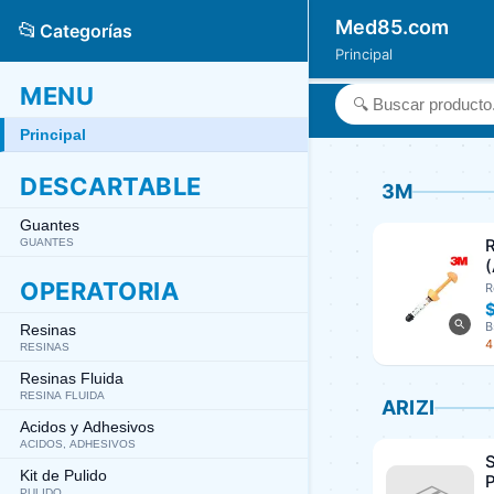
Med85.com
📂
Categorías
Principal
MENU
Principal
DESCARTABLE
3M
Guantes
GUANTES
OPERATORIA
R
B
Resinas
4
RESINAS
Resinas Fluida
RESINA FLUIDA
ARIZI
Acidos y Adhesivos
ACIDOS, ADHESIVOS
S
Kit de Pulido
P
PULIDO