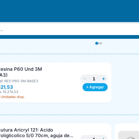
Resina P60 Und 3M
(A3)
−
+
ef. RES-P60-3M-BASE3
$21,53
+ Agregar
s 16.274,53
 Unidades disp.
utura Aricryl 121: Acido
oliglicolico 5/0 70cm, aguja de