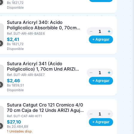
Bs 1821,72
Disponible
Sutura Aricryl 340: Acido
Poliglicolico Absorbible 0, 70cm
−
+
Und ARIZI Aguja de 1/2 Punta
Ref. SUT-ARI-ARI-BASE6
Cónica 36mm
$2,41
+ Agregar
Bs 1821,72
Disponible
Sutura Aricryl 341 (Acido
Poliglicolico) 1, 70cm Und ARIZI
−
+
Aguja de 1/2 Circulo Punta Conica
Ref. SUT-ARI-ARI-BASE7
36mm
$2,46
+ Agregar
Bs 1859,51
Disponible
Sutura Catgut Cro 121 Cromico 4/0
70 cm Caja de 12 Unds ARIZI Aguja
−
+
de 1/2 Circulo Punta Conica 26 mm
Ref. SUT-CAT-ARI-KIT1
$27,10
+ Agregar
Bs 20.484,89
1 Unidades disp.