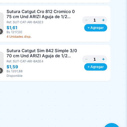
Sutura Catgut Cro 812 Cromico 0
75 cm Und ARIZI Aguja de 1/2
−
+
Circulo Punta Conica 37 mm
Ref. SUT-CAT-ARI-BASE3
$1,61
+ Agregar
Bs 1217,00
4 Unidades disp.
Sutura Catgut Sim 842 Simple 3/0
70 cm Und ARIZI Aguja de 1/2
−
+
Circulo Punta Conica 36 mm
Ref. SUT-CAT-ARI-BASE4
$1,59
+ Agregar
Bs 1201,88
Disponible
Sutura Monopropyl 8185
Polipropileno 2/0, 45 cm Und ARIZI
−
+
Aguja de 3/8 Corte Inverso 26 mm
Ref. SUT-MON-ARI-BASE4
$1,16
+ Agregar
Bs 876,84
9 Unidades disp.