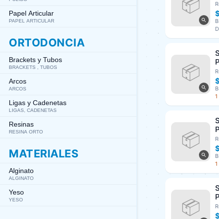
3
R
A
Papel Articular
B
PAPEL ARTICULAR
D
ORTODONCIA
S
Brackets y Tubos
P
BRACKETS , TUBOS
U
R
Arcos
B
ARCOS
1
Ligas y Cadenetas
LIGAS, CADENETAS
S
Resinas
P
RESINA ORTO
U
R
MATERIALES
B
1
Alginato
ALGINATO
S
Yeso
P
YESO
U
R