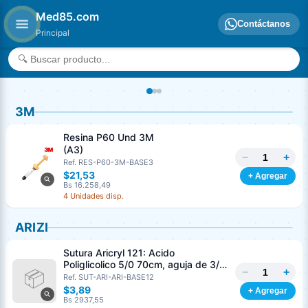
Med85.com
Contáctanos
Principal
3M
Resina P60 Und 3M
(A3)
−
+
Ref. RES-P60-3M-BASE3
$21,53
+ Agregar
Bs 16.258,49
4 Unidades disp.
ARIZI
Sutura Aricryl 121: Acido
Poliglicolico 5/0 70cm, aguja de 3/8
−
+
Corte Inverso 19mm Und ARIZI
Ref. SUT-ARI-ARI-BASE12
Absorbible
$3,89
+ Agregar
Bs 2937,55