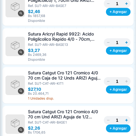
Poliglicolico) 1, 70cm Und ARIZI
−
+
Aguja de 1/2 Circulo Punta Conica
Ref. SUT-ARI-ARI-BASE7
36mm
$2,46
+ Agregar
Bs 1857,68
Disponible
Sutura Aricryl Rapid 9922: Acido
Poliglicolico Rapido 4/0 - 70cm,
−
+
aguja de 3/8 Corte Inverso 19mm
Ref. SUT-ARI-ARI-BASE13
Und ARIZI Absorbible
$3,27
+ Agregar
Bs 2469,36
Disponible
Sutura Catgut Cro 121 Cromico 4/0
70 cm Caja de 12 Unds ARIZI Aguja
−
+
de 1/2 Circulo Punta Conica 26 mm
Ref. SUT-CAT-ARI-KIT1
$27,10
+ Agregar
Bs 20.464,71
1 Unidades disp.
Sutura Catgut Cro 121 Cromico 4/0
70 cm Und ARIZI Aguja de 1/2
−
+
Circulo Punta Conica 26 mm
Ref. SUT-CAT-ARI-BASE1
$2,26
+ Agregar
Bs 1706,65