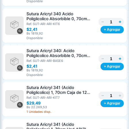
Disponible
Nombre o razón social
*
Sutura Aricryl 340 Acido
Poliglicolico Absorbible 0, 70cm
−
+
Caja de 12 Unds ARIZI Aguja de 1/2
Ref. SUT-ARI-ARI-KIT6
Cédula o RIF
*
Punta Cónica 36mm
$2,41
+ Agregar
Bs 1819,92
Disponible
Clave
Teléfono (opcional)
Sutura Aricryl 340: Acido
Poliglicolico Absorbible 0, 70cm
−
+
Und ARIZI Aguja de 1/2 Punta
Ref. SUT-ARI-ARI-BASE6
Email (opcional)
Cónica 36mm
$2,41
+ Agregar
Bs 1819,92
Disponible
Sutura Aricryl 341 (Acido
Cancelar
Generar
Poliglicolico) 1, 70cm Caja de 12
−
+
Unds ARIZI Aguja de 1/2 Circulo
Ref. SUT-ARI-ARI-KIT7
Punta Conica 36mm
$29,49
+ Agregar
Bs 22.269,53
1 Unidades disp.
Sutura Aricryl 341 (Acido