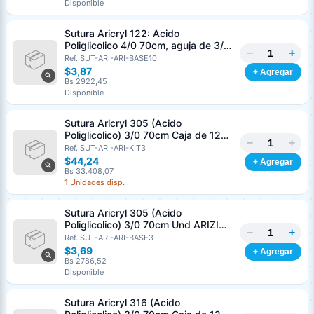
Disponible
Sutura Aricryl 122: Acido
Poliglicolico 4/0 70cm, aguja de 3/8
−
+
Corte Inverso 19mm Und ARIZI
Ref. SUT-ARI-ARI-BASE10
Absorbible
$3,87
+ Agregar
Bs 2922,45
Disponible
Sutura Aricryl 305 (Acido
Poliglicolico) 3/0 70cm Caja de 12
−
+
Unds ARIZI Aguja de 1/2 Circulo
Ref. SUT-ARI-ARI-KIT3
Punta Conica 17mm
$44,24
+ Agregar
Bs 33.408,07
1 Unidades disp.
Sutura Aricryl 305 (Acido
Poliglicolico) 3/0 70cm Und ARIZI
−
+
Aguja de 1/2 Circulo Punta Conica
Ref. SUT-ARI-ARI-BASE3
17mm
$3,69
+ Agregar
Bs 2786,52
Disponible
Sutura Aricryl 316 (Acido