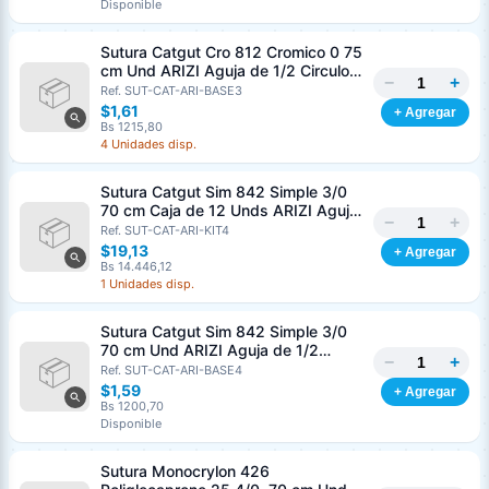
Disponible
Sutura Catgut Cro 812 Cromico 0 75
cm Und ARIZI Aguja de 1/2 Circulo
−
+
Punta Conica 37 mm
Ref. SUT-CAT-ARI-BASE3
$1,61
+ Agregar
Bs 1215,80
4 Unidades disp.
Sutura Catgut Sim 842 Simple 3/0
70 cm Caja de 12 Unds ARIZI Aguja
−
+
de 1/2 Circulo Punta Conica 36 mm
Ref. SUT-CAT-ARI-KIT4
$19,13
+ Agregar
Bs 14.446,12
1 Unidades disp.
Sutura Catgut Sim 842 Simple 3/0
70 cm Und ARIZI Aguja de 1/2
−
+
Circulo Punta Conica 36 mm
Ref. SUT-CAT-ARI-BASE4
$1,59
+ Agregar
Bs 1200,70
Disponible
Sutura Monocrylon 426