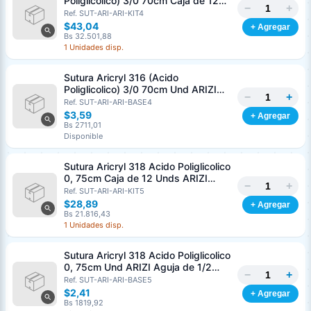
Poliglicolico) 3/0 70cm Caja de 12
−
+
Unds ARIZI Aguja de 1/2 Circulo
Ref. SUT-ARI-ARI-KIT4
Punta Conica 26mm
$43,04
+ Agregar
Bs 32.501,88
1 Unidades disp.
Sutura Aricryl 316 (Acido
Poliglicolico) 3/0 70cm Und ARIZI
−
+
Aguja de 1/2 Circulo Punta Conica
Ref. SUT-ARI-ARI-BASE4
26mm
$3,59
+ Agregar
Bs 2711,01
Disponible
Sutura Aricryl 318 Acido Poliglicolico
0, 75cm Caja de 12 Unds ARIZI
−
+
Aguja de 1/2 Punta Cónica 26mm
Ref. SUT-ARI-ARI-KIT5
$28,89
+ Agregar
Bs 21.816,43
1 Unidades disp.
Sutura Aricryl 318 Acido Poliglicolico
0, 75cm Und ARIZI Aguja de 1/2
−
+
Punta Cónica 26mm
Ref. SUT-ARI-ARI-BASE5
Generar cotización
$2,41
+ Agregar
Completá los datos para emitir el PDF
Bs 1819,92