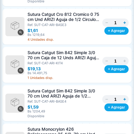
Disponible
Sutura Catgut Cro 812 Cromico 0 75
cm Und ARIZI Aguja de 1/2 Circulo
−
+
Punta Conica 37 mm
Ref. SUT-CAT-ARI-BASE3
$1,61
+ Agregar
Bs 1219,64
4 Unidades disp.
Sutura Catgut Sim 842 Simple 3/0
70 cm Caja de 12 Unds ARIZI Aguja
−
+
de 1/2 Circulo Punta Conica 36 mm
Ref. SUT-CAT-ARI-KIT4
$19,13
+ Agregar
Bs 14.491,75
1 Unidades disp.
Sutura Catgut Sim 842 Simple 3/0
70 cm Und ARIZI Aguja de 1/2
−
+
Circulo Punta Conica 36 mm
Ref. SUT-CAT-ARI-BASE4
$1,59
+ Agregar
Bs 1204,49
Disponible
Sutura Monocrylon 426