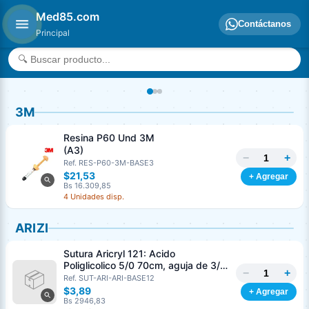
Med85.com
Contáctanos
Principal
3M
Resina P60 Und 3M
(A3)
−
+
Ref. RES-P60-3M-BASE3
$21,53
+ Agregar
Bs 16.309,85
4 Unidades disp.
ARIZI
Sutura Aricryl 121: Acido
Poliglicolico 5/0 70cm, aguja de 3/8
−
+
Corte Inverso 19mm Und ARIZI
Ref. SUT-ARI-ARI-BASE12
Absorbible
$3,89
+ Agregar
Bs 2946,83