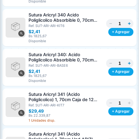
Disponible
Nombre o razón social
*
Sutura Aricryl 340 Acido
Poliglicolico Absorbible 0, 70cm
−
+
Caja de 12 Unds ARIZI Aguja de 1/2
Ref. SUT-ARI-ARI-KIT6
Cédula o RIF
*
Punta Cónica 36mm
$2,41
+ Agregar
Bs 1825,67
Disponible
Clave
Teléfono (opcional)
Sutura Aricryl 340: Acido
Poliglicolico Absorbible 0, 70cm
−
+
Und ARIZI Aguja de 1/2 Punta
Ref. SUT-ARI-ARI-BASE6
Email (opcional)
Cónica 36mm
$2,41
+ Agregar
Bs 1825,67
Disponible
Sutura Aricryl 341 (Acido
Cancelar
Generar
Poliglicolico) 1, 70cm Caja de 12
−
+
Unds ARIZI Aguja de 1/2 Circulo
Ref. SUT-ARI-ARI-KIT7
Punta Conica 36mm
$29,49
+ Agregar
Bs 22.339,87
1 Unidades disp.
Sutura Aricryl 341 (Acido