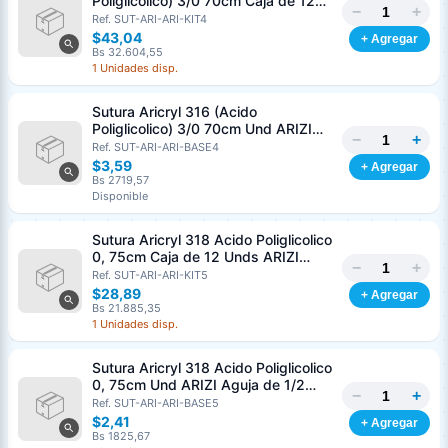
Poliglicolico) 3/0 70cm Caja de 12
−
+
Unds ARIZI Aguja de 1/2 Circulo
Ref. SUT-ARI-ARI-KIT4
Punta Conica 26mm
$43,04
+ Agregar
Bs 32.604,55
1 Unidades disp.
Sutura Aricryl 316 (Acido
Poliglicolico) 3/0 70cm Und ARIZI
−
+
Aguja de 1/2 Circulo Punta Conica
Ref. SUT-ARI-ARI-BASE4
26mm
$3,59
+ Agregar
Bs 2719,57
Disponible
Sutura Aricryl 318 Acido Poliglicolico
0, 75cm Caja de 12 Unds ARIZI
−
+
Aguja de 1/2 Punta Cónica 26mm
Ref. SUT-ARI-ARI-KIT5
$28,89
+ Agregar
Bs 21.885,35
1 Unidades disp.
Sutura Aricryl 318 Acido Poliglicolico
0, 75cm Und ARIZI Aguja de 1/2
−
+
Punta Cónica 26mm
Ref. SUT-ARI-ARI-BASE5
Generar cotización
$2,41
+ Agregar
Completá los datos para emitir el PDF
Bs 1825,67