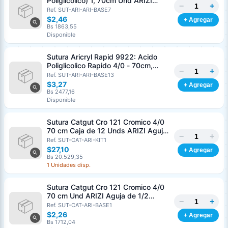
Poliglicolico) 1, 70cm Und ARIZI
−
+
Aguja de 1/2 Circulo Punta Conica
Ref. SUT-ARI-ARI-BASE7
36mm
$2,46
+ Agregar
Bs 1863,55
Disponible
Sutura Aricryl Rapid 9922: Acido
Poliglicolico Rapido 4/0 - 70cm,
−
+
aguja de 3/8 Corte Inverso 19mm
Ref. SUT-ARI-ARI-BASE13
Und ARIZI Absorbible
$3,27
+ Agregar
Bs 2477,16
Disponible
Sutura Catgut Cro 121 Cromico 4/0
70 cm Caja de 12 Unds ARIZI Aguja
−
+
de 1/2 Circulo Punta Conica 26 mm
Ref. SUT-CAT-ARI-KIT1
$27,10
+ Agregar
Bs 20.529,35
1 Unidades disp.
Sutura Catgut Cro 121 Cromico 4/0
70 cm Und ARIZI Aguja de 1/2
−
+
Circulo Punta Conica 26 mm
Ref. SUT-CAT-ARI-BASE1
$2,26
+ Agregar
Bs 1712,04