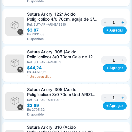
Disponible
Sutura Aricryl 122: Acido
Poliglicolico 4/0 70cm, aguja de 3/8
−
+
Corte Inverso 19mm Und ARIZI
Ref. SUT-ARI-ARI-BASE10
Absorbible
$3,87
+ Agregar
Bs 2931,68
Disponible
Sutura Aricryl 305 (Acido
Poliglicolico) 3/0 70cm Caja de 12
−
+
Unds ARIZI Aguja de 1/2 Circulo
Ref. SUT-ARI-ARI-KIT3
Punta Conica 17mm
$44,24
+ Agregar
Bs 33.513,60
1 Unidades disp.
Sutura Aricryl 305 (Acido
Poliglicolico) 3/0 70cm Und ARIZI
−
+
Aguja de 1/2 Circulo Punta Conica
Ref. SUT-ARI-ARI-BASE3
17mm
$3,69
+ Agregar
Bs 2795,32
Disponible
Sutura Aricryl 316 (Acido