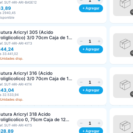
−
+
/8 Corte Inverso 19mm Und ARIZI
ef. SUT-ARI-ARI-BASE12
bsorbible
$3,89
+ Agregar
s 2940,45
isponible
utura Aricryl 305 (Acido
oliglicolico) 3/0 70cm Caja de 12
−
+
nds ARIZI Aguja de 1/2 Circulo
ef. SUT-ARI-ARI-KIT3
Punta Conica 17mm
$44,24
+ Agregar
s 33.441,02
 Unidades disp.
utura Aricryl 316 (Acido
oliglicolico) 3/0 70cm Caja de 12
−
+
nds ARIZI Aguja de 1/2 Circulo
ef. SUT-ARI-ARI-KIT4
Punta Conica 26mm
$43,04
+ Agregar
Generar cotización
s 32.533,94
Completá los datos para emitir el PDF
 Unidades disp.
Nombre o razón social
*
utura Aricryl 318 Acido
oliglicolico 0, 75cm Caja de 12
−
+
nds ARIZI Aguja de 1/2 Punta
ef. SUT-ARI-ARI-KIT5
Cédula o RIF
*
Cónica 26mm
$28,89
+ Agregar