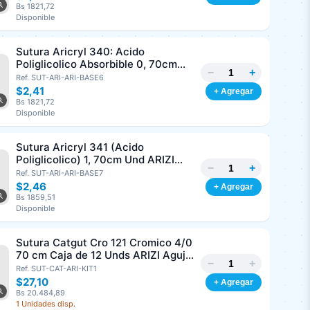
Bs 1821,72
Disponible
Sutura Aricryl 340: Acido
Poliglicolico Absorbible 0, 70cm
−
+
Und ARIZI Aguja de 1/2 Punta
Ref. SUT-ARI-ARI-BASE6
Cónica 36mm
$2,41
+ Agregar
Bs 1821,72
Disponible
Sutura Aricryl 341 (Acido
Poliglicolico) 1, 70cm Und ARIZI
−
+
Aguja de 1/2 Circulo Punta Conica
Ref. SUT-ARI-ARI-BASE7
36mm
$2,46
+ Agregar
Bs 1859,51
Disponible
Sutura Catgut Cro 121 Cromico 4/0
70 cm Caja de 12 Unds ARIZI Aguja
−
+
de 1/2 Circulo Punta Conica 26 mm
Ref. SUT-CAT-ARI-KIT1
$27,10
+ Agregar
Bs 20.484,89
1 Unidades disp.