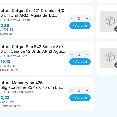
utura Catgut Cro 121 Cromico 4/0
0 cm Und ARIZI Aguja de 1/2
−
+
irculo Punta Conica 26 mm
ef. SUT-CAT-ARI-BASE1
$2,26
+ Agregar
s 1708,33
isponible
utura Catgut Sim 842 Simple 3/0
0 cm Caja de 12 Unds ARIZI Aguja
−
+
e 1/2 Circulo Punta Conica 36 mm
ef. SUT-CAT-ARI-KIT4
19,13
+ Agregar
s 14.460,37
 Unidades disp.
Sutura Monocrylon 426
oliglecaprone 25 4/0, 70 cm Und
−
+
RIZI Aguja de 3/8 Corte inverso
ef. SUT-MON-ARI-BASE1
19 mm
$3,22
+ Agregar
s 2434,00
 Unidades disp.