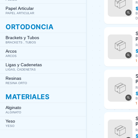
3
R
A
Papel Articular
B
PAPEL ARTICULAR
D
ORTODONCIA
S
Brackets y Tubos
P
BRACKETS , TUBOS
U
R
Arcos
B
ARCOS
1
Ligas y Cadenetas
LIGAS, CADENETAS
S
Resinas
P
RESINA ORTO
U
R
MATERIALES
B
1
Alginato
ALGINATO
S
Yeso
P
YESO
U
R