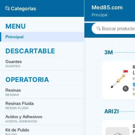
Med85.com
📂
Categorías
Principal
MENU
Principal
DESCARTABLE
3M
Guantes
GUANTES
OPERATORIA
R
B
Resinas
4
RESINAS
Resinas Fluida
RESINA FLUIDA
ARIZI
Acidos y Adhesivos
ACIDOS, ADHESIVOS
S
Kit de Pulido
P
PULIDO