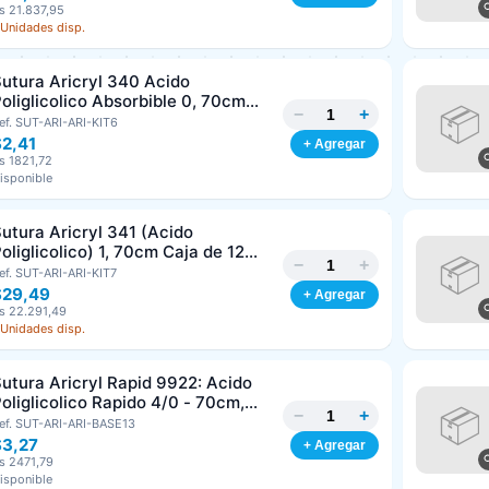
s 21.837,95
 Unidades disp.
Clave
Teléfono (opcional)
utura Aricryl 340 Acido
oliglicolico Absorbible 0, 70cm
−
+
aja de 12 Unds ARIZI Aguja de 1/2
ef. SUT-ARI-ARI-KIT6
Email (opcional)
Punta Cónica 36mm
$2,41
+ Agregar
s 1821,72
isponible
Cancelar
Generar
utura Aricryl 341 (Acido
oliglicolico) 1, 70cm Caja de 12
−
+
nds ARIZI Aguja de 1/2 Circulo
ef. SUT-ARI-ARI-KIT7
Punta Conica 36mm
$29,49
+ Agregar
s 22.291,49
 Unidades disp.
utura Aricryl Rapid 9922: Acido
oliglicolico Rapido 4/0 - 70cm,
−
+
guja de 3/8 Corte Inverso 19mm
ef. SUT-ARI-ARI-BASE13
nd ARIZI Absorbible
$3,27
+ Agregar
s 2471,79
isponible