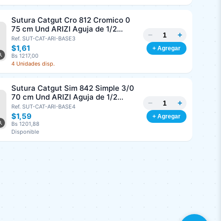
Sutura Catgut Cro 812 Cromico 0
75 cm Und ARIZI Aguja de 1/2
−
+
Circulo Punta Conica 37 mm
Ref. SUT-CAT-ARI-BASE3
$1,61
+ Agregar
Bs 1217,00
4 Unidades disp.
Sutura Catgut Sim 842 Simple 3/0
70 cm Und ARIZI Aguja de 1/2
−
+
Circulo Punta Conica 36 mm
Ref. SUT-CAT-ARI-BASE4
$1,59
+ Agregar
Bs 1201,88
Disponible
Sutura Monopropyl 8185
Polipropileno 2/0, 45 cm Und ARIZI
−
+
Aguja de 3/8 Corte Inverso 26 mm
Ref. SUT-MON-ARI-BASE4
$1,16
+ Agregar
Bs 876,84
9 Unidades disp.