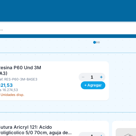
Resina P60 Und 3M
(A3)
−
+
ef. RES-P60-3M-BASE3
$21,53
+ Agregar
s 16.274,53
 Unidades disp.
utura Aricryl 121: Acido
oliglicolico 5/0 70cm, aguja de