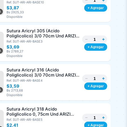
−
+
3/8 Corte Inverso 19mm Und ARIZI
Ref. SUT-ARI-ARI-BASE10
Absorbible
$3,87
+ Agregar
Bs 2925,33
Disponible
Sutura Aricryl 305 (Acido
Poliglicolico) 3/0 70cm Und ARIZI
−
+
Aguja de 1/2 Circulo Punta Conica
Ref. SUT-ARI-ARI-BASE3
17mm
$3,69
+ Agregar
Bs 2789,27
Disponible
Sutura Aricryl 316 (Acido
Poliglicolico) 3/0 70cm Und ARIZI
−
+
Aguja de 1/2 Circulo Punta Conica
Ref. SUT-ARI-ARI-BASE4
26mm
$3,59
+ Agregar
Bs 2713,68
Disponible
Sutura Aricryl 318 Acido
Poliglicolico 0, 75cm Und ARIZI
−
+
Aguja de 1/2 Punta Cónica 26mm
Ref. SUT-ARI-ARI-BASE5
$2,41
+ Agregar